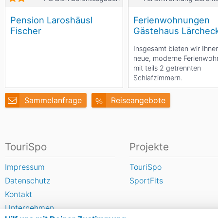
Pension Laroshäusl
Ferienwohnungen
Fischer
Gästehaus Lärchec
Insgesamt bieten wir Ihne
neue, moderne Ferienwo
mit teils 2 getrennten
Schlafzimmern.
Sammelanfrage
Reiseangebote
TouriSpo
Projekte
Impressum
TouriSpo
Datenschutz
SportFits
Kontakt
Unternehmen