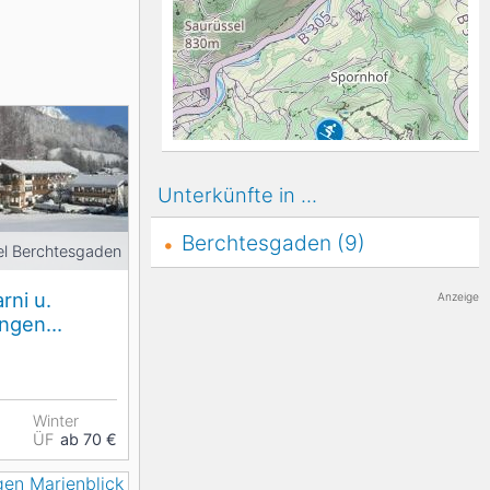
K2
Georgien
Black Diamond
Unterkünfte in ...
Berchtesgaden (9)
el Berchtesgaden
rni u.
Anzeige
ungen
Winter
ÜF
ab 70 €