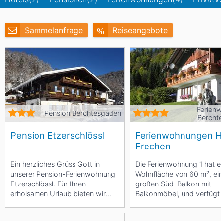
Asien
Blizzard
Südamerika
Japan
China
Sammelanfrage
Reiseangebote
Argentinien
Chile
Iran
Indien
Nordica
Asien
Ozeanien
Russland
China
Neuseeland
Austral
Hagan
Ferien
Südamerika
Pension Berchtesgaden
Bercht
Chile
Argenti
Pension Etzerschlössl
Ferienwohnungen 
Frechen
Afrika
Ein herzliches Grüss Gott in
Die Ferienwohnung 1 hat e
unserer Pension-Ferienwohnung
Wohnfläche von 60 m², ei
Ägypten
Etzerschlössl. Für Ihren
großen Süd-Balkon mit
erholsamen Urlaub bieten wir
Balkonmöbel, und verfügt
Ihnen in unserem Haus in...
Schlafzimmer, einen...