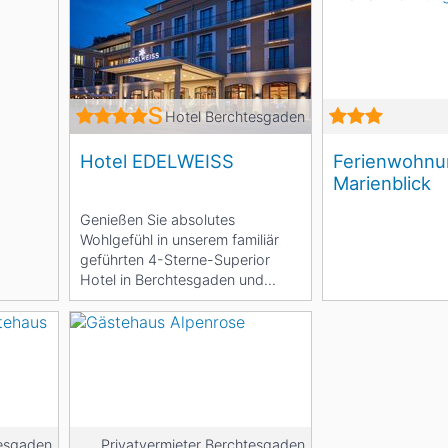
Hotel Berchtesgaden
Hotel EDELWEISS
Ferienwohn
Marienblick
Genießen Sie absolutes
Wohlgefühl in unserem familiär
geführten 4-Sterne-Superior
Hotel in Berchtesgaden und
entdecken Sie die grandiose...
esgaden
Privatvermieter Berchtesgaden