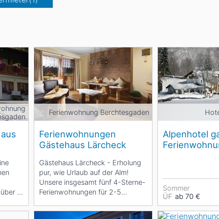
Head
Russland
Südkorea
Türkei
Dynastar
Salomon
Aserbaidschan
Vereinigte Arabische Emirate
Stöckli
Kästle
Scott
ien
Ogso
Indigo
wohnung
Ferienwohnung Berchtesgaden
Hot
esgaden
nien
Haus
Ferienwohnungen
Alpenhotel ga
Gästehaus Lärcheck
Ferienwohn
Weiherbach
ine
Gästehaus Lärcheck - Erholung
nen
pur, wie Urlaub auf der Alm!
Unsere insgesamt fünf 4-Sterne-
Sommer
 über 2
Ferienwohnungen für 2-5
ÜF
ab 70 €
Personen sind ideal...