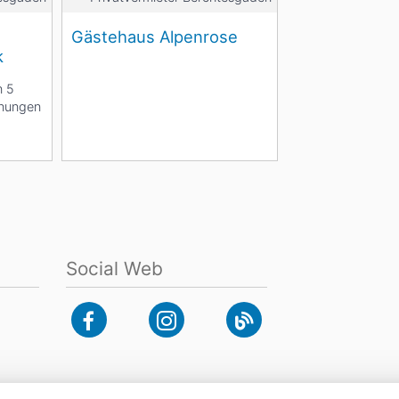
Gästehaus Alpenrose
k
n 5
hnungen
Social Web