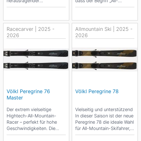
herausragender
dass der Begriff „All-
Vielseitigkeit Mit dem neuen
Mountain“ speziell für den
Peregrine 72 Master wird
Peregrine geprägt...
das...
Racecarver | 2025 -
Allmountain Ski | 2025 -
2026
2026
Völkl Peregrine 76
Völkl Peregrine 78
Master
Der extrem vielseitige
Vielseitig und unterstützend
Hightech-All-Mountain-
In dieser Saison ist der neue
Racer – perfekt für hohe
Peregrine 78 die ideale Wahl
Geschwindigkeiten. Die
für All-Mountain-Skifahrer,
Master-Edition des
die Spaß auf der...
Peregrine 76 mit Tip-...