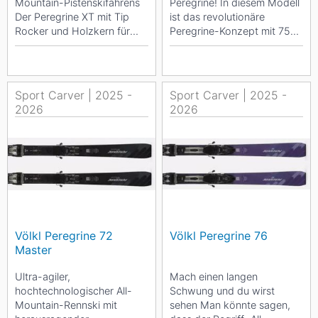
Mountain-Pistenskifahrens
Peregrine! In diesem Modell
Der Peregrine XT mit Tip
ist das revolutionäre
Rocker und Holzkern für
Peregrine-Konzept mit 75
ambitionierte Anfänger, die
mm unter dem Schuh
deine...
erhältlich. Es...
Sport Carver | 2025 -
Sport Carver | 2025 -
2026
2026
Völkl Peregrine 72
Völkl Peregrine 76
Master
Ultra-agiler,
Mach einen langen
hochtechnologischer All-
Schwung und du wirst
Mountain-Rennski mit
sehen Man könnte sagen,