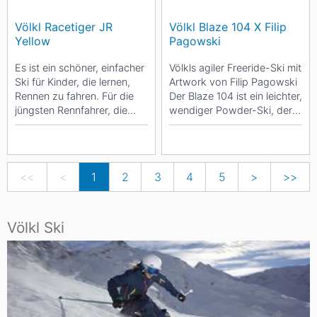
Völkl Racetiger JR
Völkl Blaze 104 X Filip
Yellow
Pagowski
Es ist ein schöner, einfacher
Völkls agiler Freeride-Ski mit
Ski für Kinder, die lernen,
Artwork von Filip Pagowski
Rennen zu fahren. Für die
Der Blaze 104 ist ein leichter,
jüngsten Rennfahrer, die
wendiger Powder-Ski, der
noch nicht bereit für...
speziell auf...
<<
<
1
2
3
4
5
>
>>
Völkl Ski