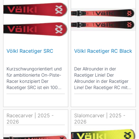
Völkl Racetiger SRC
Völkl Racetiger RC Black
Kurzschwungorientiert und
Der Allrounder in der
für ambitionierte On-Piste-
Racetiger Linie! Der
Racer konzipiert Der
Allrounder in der Racetiger
Racetiger SRC ist ein 100%
Line! Der Racetiger RC mit
pistenorientierter Slalomski
Titanalband und
mit Tip...
maßgeschneiderter...
Racecarver | 2025 -
Slalomcarver | 2025 -
2026
2026