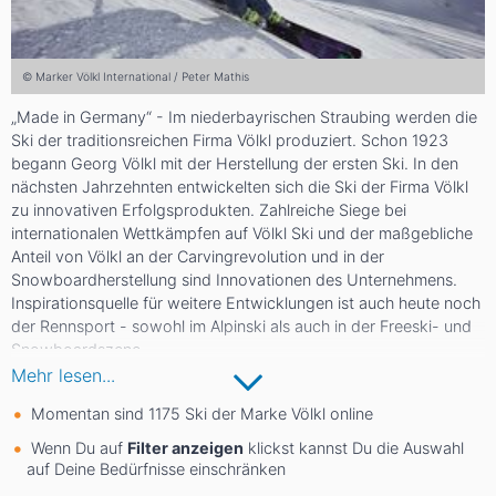
© Marker Völkl International / Peter Mathis
„Made in Germany“ - Im niederbayrischen Straubing werden die
Ski der traditionsreichen Firma Völkl produziert. Schon 1923
begann Georg Völkl mit der Herstellung der ersten Ski. In den
nächsten Jahrzehnten entwickelten sich die Ski der Firma Völkl
zu innovativen Erfolgsprodukten. Zahlreiche Siege bei
internationalen Wettkämpfen auf Völkl Ski und der maßgebliche
Anteil von Völkl an der Carvingrevolution und in der
Snowboardherstellung sind Innovationen des Unternehmens.
Inspirationsquelle für weitere Entwicklungen ist auch heute noch
der Rennsport - sowohl im Alpinski als auch in der Freeski- und
Snowboardszene.
Mehr lesen...
Bei der Produktion kommen Handarbeit und technischer
Fortschritt zusammen. So entstehen Ski mit bester Verarbeitung
Momentan sind 1175 Ski der Marke Völkl online
und hoher Qualität. Vorreiterrolle hat Völkl auch in Sachen
Wenn Du auf
Filter anzeigen
klickst kannst Du die Auswahl
Umweltbewusstsein und Ressourcenschonung: Schon mehrere
auf Deine Bedürfnisse einschränken
Male erhielt Völkl den ISPO Eco Responsibility Award für den