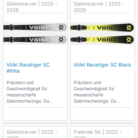
Slalomcarver | 2025 -
Slalomcarver | 2025 -
2026
2026
Völkl Racetiger SC
Völkl Racetiger SC Black
White
Präzision und
Präzision und
Geschwindigkeit für
Geschwindigkeit für
messerscharfe
messerscharfe
Slalomschwünge. Du
Slalomschwünge. Du
bevorzugst scharfe Kurven,
bevorzugst scharfe Kurven,
immer in deinem eigenen
immer in deinem eigenen
Tempo, am...
Tempo, am...
Slalomcarver | 2025 -
Freeride Ski | 2025 -