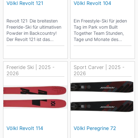
Völkl Revolt 121
Völkl Revolt 104
Revolt 121: Die breitesten
Ein Freestyle-Ski für jeden
Freeride-Ski für ultimativen
Tag im Park vom Built
Powder im Backcountry!
Together Team Stunden,
Der Revolt 121 ist das
Tage und Monate des
Ergebnis einer engen
Testens gingen dem
Zusammenarbeit...
endgültigen Design...
Freeride Ski | 2025 -
Sport Carver | 2025 -
2026
2026
Völkl Revolt 114
Völkl Peregrine 72