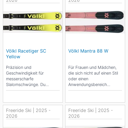
2026
2026
Völkl Racetiger SC
Völkl Mantra 88 W
Yellow
Präzision und
Für Frauen und Mädchen,
Geschwindigkeit für
die sich nicht auf einen Stil
messerscharfe
oder einen
Slalomschwünge. Du
Anwendungsbereich
bevorzugst scharfe Kurven,
festlegen möchten. Wenn du
immer in deinem eigenen
dich nicht zwischen Piste...
Tempo, am...
Freeride Ski | 2025 -
Freeride Ski | 2025 -
2026
2026