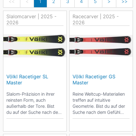
<<
<
1
2
3
4
5
>
>>
Slalomcarver | 2025 -
Racecarver | 2025 -
2026
2026
Völkl Racetiger SL
Völkl Racetiger GS
Master
Master
Slalom-Präzision in ihrer
Reine Weltcup-Materialien
reinsten Form, auch
treffen auf intuitive
außerhalb der Tore. Bist
Geometrie. Bist du auf der
du auf der Suche nach dem
Suche nach dem Gefühl
Gefühl eines Weltcup-
eines Weltcup-Rennläufers,
Rennläufers, mit...
mit purer...