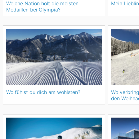
Welche Nation holt die meisten
Mein Lieblin
Medaillen bei Olympia?
Wo fühlst du dich am wohlsten?
Wo verbring
den Weihnac