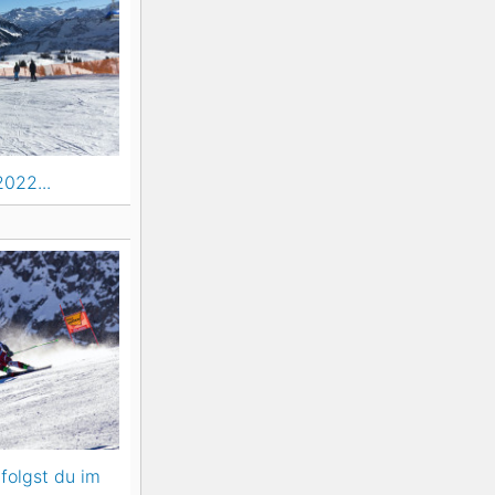
K2
Georgien
Black Diamond
022...
folgst du im