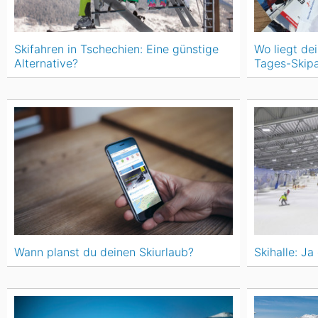
Skifahren in Tschechien: Eine günstige
Wo liegt de
Alternative?
Tages-Skip
Wann planst du deinen Skiurlaub?
Skihalle: Ja