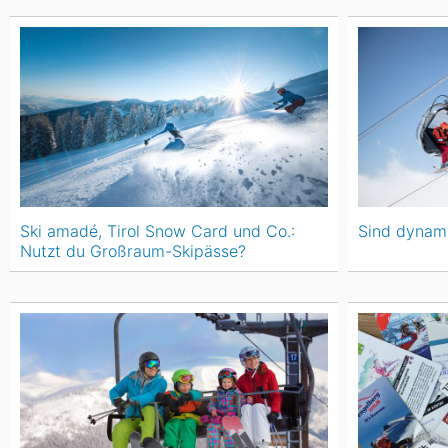
Ski amadé, Tirol Snow Card und Co.:
Sind dynami
Nutzt du Großraum-Skipässe?