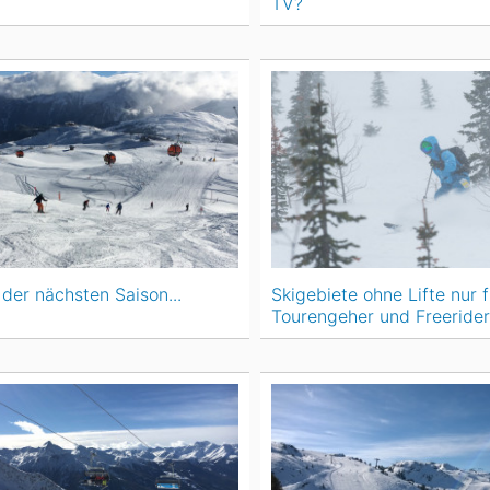
TV?
 der nächsten Saison...
Skigebiete ohne Lifte nur f
Tourengeher und Freerider