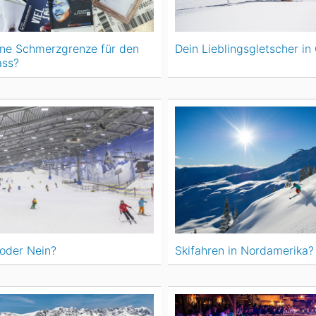
ine Schmerzgrenze für den
Dein Lieblingsgletscher in 
ass?
 oder Nein?
Skifahren in Nordamerika?