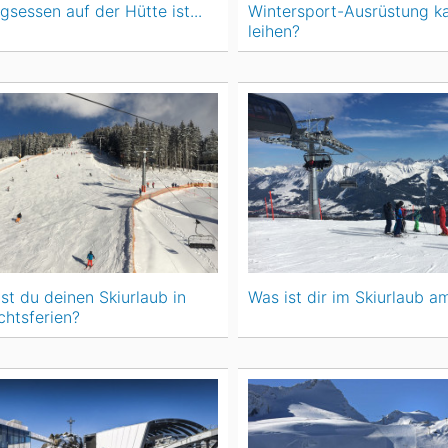
gsessen auf der Hütte ist...
Wintersport-Ausrüstung k
leihen?
st du deinen Skiurlaub in
Was ist dir im Skiurlaub a
htsferien?