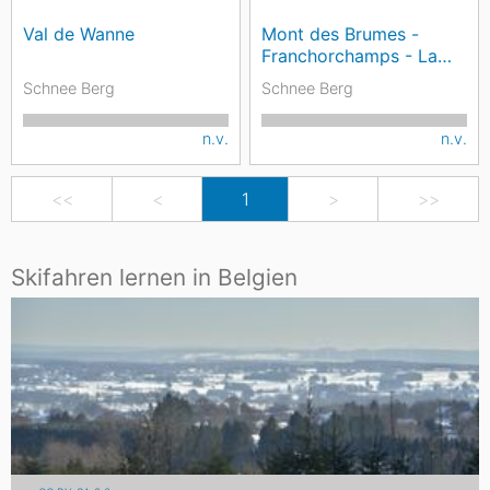
Val de Wanne
Mont des Brumes -
Franchorchamps - La
Gleize
Schnee Berg
Schnee Berg
n.v.
n.v.
<<
<
1
>
>>
Skifahren lernen in Belgien