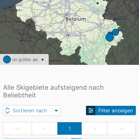
ist größer als
Alle Skigebiete aufsteigend nach
Beliebtheit
Sortieren nach
Filter anzeigen
<<
<
1
>
>>