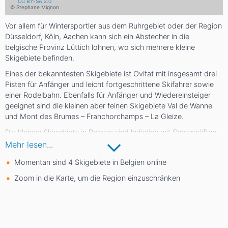
CC BY-SA 2.0
© Stephane Mignon
Vor allem für Wintersportler aus dem Ruhrgebiet oder der Region
Düsseldorf, Köln, Aachen kann sich ein Abstecher in die
belgische Provinz Lüttich lohnen, wo sich mehrere kleine
Skigebiete befinden.
Eines der bekanntesten Skigebiete ist Ovifat mit insgesamt drei
Pisten für Anfänger und leicht fortgeschrittene Skifahrer sowie
einer Rodelbahn. Ebenfalls für Anfänger und Wiedereinsteiger
geeignet sind die kleinen aber feinen Skigebiete Val de Wanne
und Mont des Brumes – Franchorchamps – La Gleize.
Die kleinen Skigebiete in Belgien sind lediglich mit Schleppliften
ausgestattet. Zum Skifahren lernen oder für die ersten
Mehr lesen...
Schwünge vor dem Winterurlaub in den Alpen reicht das aber
Momentan sind 4 Skigebiete in Belgien online
allemal.
Zoom in die Karte, um die Region einzuschränken