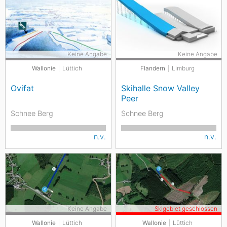
Keine Angabe
Keine Angabe
Wallonie
Lüttich
Flandern
Limburg
Ovifat
Skihalle Snow Valley
Peer
Schnee Berg
Schnee Berg
n.v.
n.v.
Keine Angabe
Skigebiet geschlossen
Wallonie
Lüttich
Wallonie
Lüttich