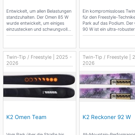
Entwickelt, um allen Belastungen
Ein kompromissloses Twin
standzuhalten. Der Omen 85 W
für den Freestyle-Technik
wurde entwickelt, um einiges
Park auf das Podium. De
einzustecken und schwungvoll
90 W ist ein ultra-robuster
zurückzukommen,...
Freestyle-Twin,...
Twin-Tip / Freestyle | 2025 -
Twin-Tip / Freestyle | 
2026
2026
K2 Omen Team
K2 Reckoner 92 W
Vom Park über die Straße bis
All-Mountain-Performance 