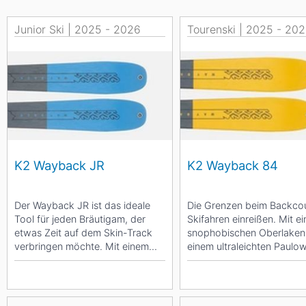
Asien
Blizzard
Südamerika
Japan
China
Junior Ski | 2025 - 2026
Tourenski | 2025 - 20
Argentinien
Chile
Iran
Indien
Nordica
Asien
Ozeanien
Russland
China
Neuseeland
Austral
Hagan
Südamerika
K2 Wayback JR
K2 Wayback 84
Chile
Argenti
Der Wayback JR ist das ideale
Die Grenzen beim Backco
Afrika
Tool für jeden Bräutigam, der
Skifahren einreißen. Mit e
etwas Zeit auf dem Skin-Track
snophobischen Oberlaken
Ägypten
verbringen möchte. Mit einem
einem ultraleichten Paulo
wendigen...
Tour Light-Kern ist...