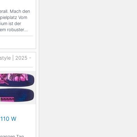
erall. Mach den
pielplatz Vom
ium ist der
rem robuster
style | 2025 -
 110 W
n ganzen Tag