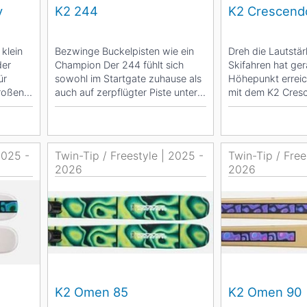
y
K2 244
K2 Crescend
klein
Bezwinge Buckelpisten wie ein
Dreh die Lautstär
der
Champion Der 244 fühlt sich
Skifahren hat ge
ür
sowohl im Startgate zuhause als
Höhepunkt errei
großen
auch auf zerpflügter Piste unter
mit dem K2 Cres
blauen Himmel...
den tiefsten...
2025 -
Twin-Tip / Freestyle | 2025 -
Twin-Tip / Free
2026
2026
K2 Omen 85
K2 Omen 90