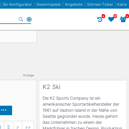
Ski-Konfigurator
Gewinnspiele
Angebote
Schnee-Ticker
Karte
+
0
+
Specials
Frankreich
Norwegen
Frankreich
Racecarver
Spanien
Slowenien
Twin-Tip / Freestyle
Bulgarien
Anzeige
K2 Ski
Liechtenstein
Die K2 Sports Company ist ein
amerikanischer Sportartikelhersteller der
1961 auf Vashon Island in der Nähe von
Elan
Seattle gegründet wurde. Heute gehört
das Unternehmen zu einem der
4
5
>
>>
Marktführer in Sachen Design, Produktion