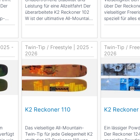
 Der
Leistung für eine Allzeitfahrt Der
über Der Reckoner
überarbeitete K2 Reckoner 102
vielseitiger Freer
ip-
W ist der ultimative All-Mountain-
speziell für alles
Ski...
wurde, von...
2025 -
Twin-Tip / Freestyle | 2025 -
Twin-Tip / Free
2026
2026
K2 Reckoner 110
K2 Reckoner
em
Das vielseitige All-Mountain-
Ein lässiger Pow
verfügt
Twin-Tip für jede Gelegenheit K2
Der Reckoner 124 