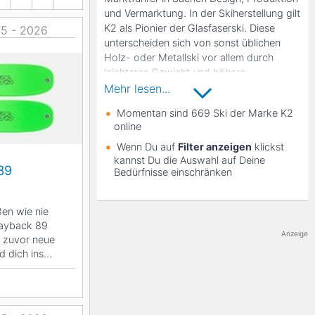
und Vermarktung. In der Skiherstellung gilt
K2
K2 als Pionier der Glasfaserski. Diese
Georgien
25 - 2026
unterscheiden sich von sonst üblichen
Holz- oder Metallski vor allem durch
leichteres Gewicht und höhere
Belastungsfähigkeit.
Mehr lesen...
Black Diamond
K2 Ski ist Gesamtanbieter für den
Momentan sind 669 Ski der Marke K2
Alpinsportbereich und bietet eine große
online
Auswahl an unterschiedlichen Ski,
Wenn Du auf
Filter anzeigen
klickst
Snowboards, Helmen und Zubehör. Das
kannst Du die Auswahl auf Deine
Unternehmen stellt auch Bikes, Inline-
89
Bedürfnisse einschränken
Skates, Kleidung, Accessoires sowie
Artikel für verschiedenste Sportarten wie
ßen wie nie
Lacross, Baseball, Schwimmen oder
ayback 89
Paintball her.
Anzeige
e zuvor neue
d dich ins
. Der...