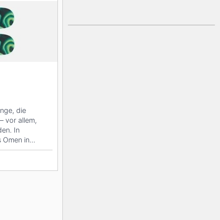
inge, die
 vor allem,
den. In
s Omen in
et der Jr...