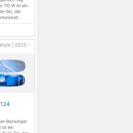
 110 W ist ein
ide-Ski, der
 entwickelt
style | 2025 -
 124
der-Bezwinger
ist ein