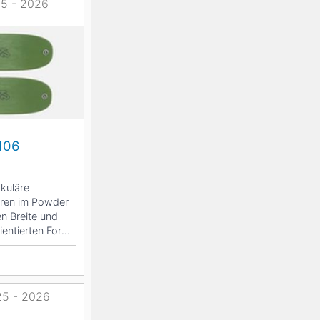
25 - 2026
106
akuläre
ren im Powder
en Breite und
ientierten Form
025 - 2026