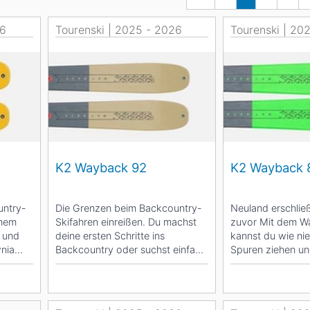
Head
Russland
Südkorea
Türkei
26
Tourenski | 2025 - 2026
Dynastar
Tourenski | 20
Salomon
Aserbaidschan
Vereinigte Arabische Emirate
Stöckli
Kästle
Scott
ien
Ogso
Indigo
K2 Wayback 92
K2 Wayback 
nien
untry-
Die Grenzen beim Backcountry-
Neuland erschlie
inem
Skifahren einreißen. Du machst
zuvor Mit dem W
 und
deine ersten Schritte ins
kannst du wie ni
wnia
Backcountry oder suchst einfach
Spuren ziehen un
nach einem...
Vergnügen stürzen