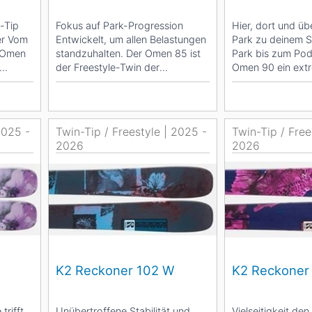
-Tip
Fokus auf Park-Progression
Hier, dort und üb
er Vom
Entwickelt, um allen Belastungen
Park zu deinem S
r Omen
standzuhalten. Der Omen 85 ist
Park bis zum Pod
der Freestyle-Twin der
Omen 90 ein ext
Einstiegsklasse, der...
Freestyle-Twin,...
2025 -
Twin-Tip / Freestyle | 2025 -
Twin-Tip / Free
2026
2026
K2 Reckoner 102 W
K2 Reckoner
trifft
Unübertroffene Stabilität und
Vielseitigkeit de