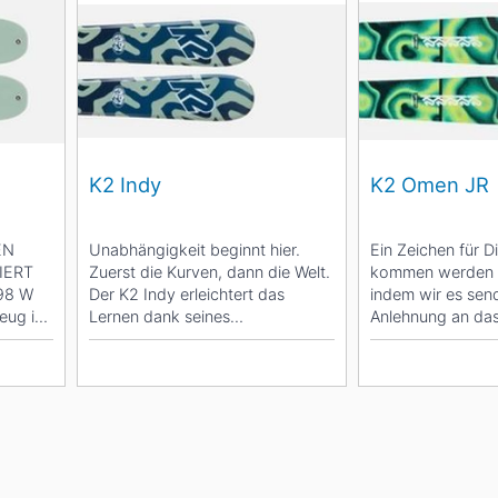
K2 Indy
K2 Omen JR
EN
Unabhängigkeit beginnt hier.
Ein Zeichen für D
IERT
Zuerst die Kurven, dann die Welt.
kommen werden –
98 W
Der K2 Indy erleichtert das
indem wir es sen
zeug in
Lernen dank seines
Anlehnung an da
...
fehlerverzeihenden Flex und...
Originalgröße biet