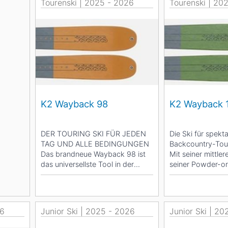
Tourenski | 2025 - 2026
Tourenski | 20
K2 Wayback 98
K2 Wayback 
DER TOURING SKI FÜR JEDEN
Die Ski für spekt
TAG UND ALLE BEDINGUNGEN
Backcountry-Tou
Das brandneue Wayback 98 ist
Mit seiner mittler
das universellste Tool in der
seiner Powder-or
Wayback-Kollektion. Er ist...
ist der...
26
Junior Ski | 2025 - 2026
Junior Ski | 2