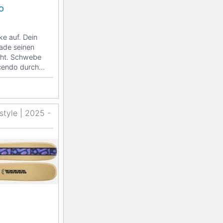
o
ke auf. Dein
rade seinen
cht. Schwebe
cendo durch
style | 2025 -