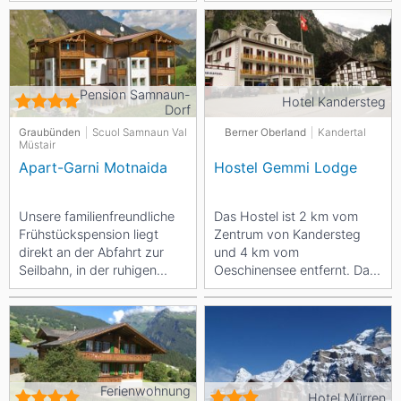
Pension Samnaun-
Hotel Kandersteg
Dorf
Graubünden
Scuol Samnaun Val
Berner Oberland
Kandertal
Müstair
Apart-Garni Motnaida
Hostel Gemmi Lodge
Unsere familienfreundliche
Das Hostel ist 2 km vom
Frühstückspension liegt
Zentrum von Kandersteg
direkt an der Abfahrt zur
und 4 km vom
Seilbahn, in der ruhigen
Oeschinensee entfernt. Das
Wohngegend "Votlas" in
Hostel Gemmi-Lodge
Samnaun-Dorf . Die...
besteht aus 10 Zimmern, die
über einen...
Ferienwohnung
Hotel Mürren