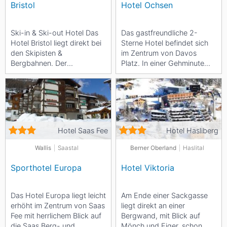
Bristol
Hotel Ochsen
Ski-in & Ski-out Hotel Das
Das gastfreundliche 2-
Hotel Bristol liegt direkt bei
Sterne Hotel befindet sich
den Skipisten &
im Zentrum von Davos
Bergbahnen. Der
Platz. In einer Gehminute
Sammelplatz der Ski- und
erreichen Sie den Bahnhof
Snowboardschule ist
Platz sowie...
direkt...
Hotel Saas Fee
Hotel Hasliberg
Wallis
Saastal
Berner Oberland
Haslital
Sporthotel Europa
Hotel Viktoria
Das Hotel Europa liegt leicht
Am Ende einer Sackgasse
erhöht im Zentrum von Saas
liegt direkt an einer
Fee mit herrlichem Blick auf
Bergwand, mit Blick auf
die Saas Berg- und
Mönch und Eiger, schon