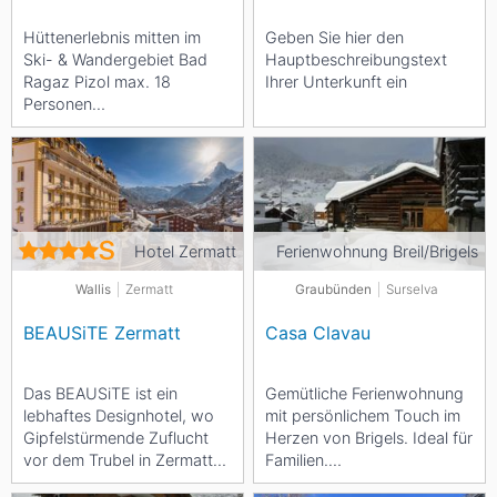
Hüttenerlebnis mitten im
Geben Sie hier den
Ski- & Wandergebiet Bad
Hauptbeschreibungstext
Ragaz Pizol max. 18
Ihrer Unterkunft ein
Personen
Selbstversorgerhaus
Vermietung nur im Winter
Hotel Zermatt
Ferienwohnung Breil/Brigels
Wallis
Zermatt
Graubünden
Surselva
BEAUSiTE Zermatt
Casa Clavau
Das BEAUSiTE ist ein
Gemütliche Ferienwohnung
lebhaftes Designhotel, wo
mit persönlichem Touch im
Gipfelstürmende Zuflucht
Herzen von Brigels. Ideal für
vor dem Trubel in Zermatt
Familien.
finden, ohne das Matterhorn
Einkaufsmöglichkeiten zu