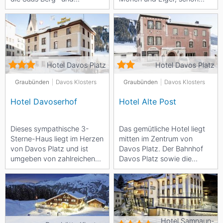
Gletscherwelt. Das Hotel ist
mehr als 70 Jahre das Hotel
in drei...
Viktoria. Das...
Hotel Davos Platz
Hotel Davos Platz
Graubünden
Davos Klosters
Graubünden
Davos Klosters
Hotel Davoserhof
Hotel Alte Post
Dieses sympathische 3-
Das gemütliche Hotel liegt
Sterne-Haus liegt im Herzen
mitten im Zentrum von
von Davos Platz und ist
Davos Platz. Der Bahnhof
umgeben von zahlreichen
Davos Platz sowie die
Shopping- und
Talstation der
Ausgehmöglichkeiten. Des...
Jakobshornbahn sind in
nur...
Hotel Samnaun-