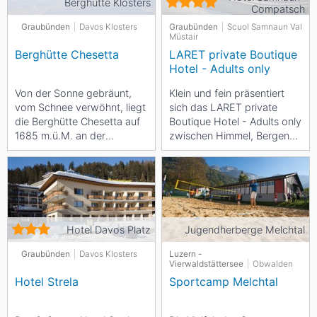
Berghütte Klosters
Compatsch
Graubünden
Davos Klosters
Graubünden
Scuol Samnaun Val
Müstair
Berghütte Chesetta
LARET private Boutique
Hotel - Adults only
Von der Sonne gebräunt,
Klein und fein präsentiert
vom Schnee verwöhnt, liegt
sich das LARET private
die Berghütte Chesetta auf
Boutique Hotel - Adults only
1685 m.ü.M. an der
zwischen Himmel, Bergen
Contersers Schwendi,
und Tal. Hier finden Sie
inmitten des...
Ruhe und Natur,...
Hotel Davos Platz
Jugendherberge Melchtal
Graubünden
Davos Klosters
Luzern -
Vierwaldstättersee
Obwalden
Hotel Strela
Sportcamp Melchtal