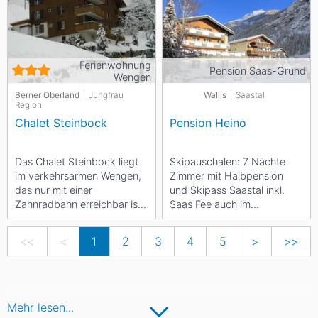
je aus den...
Fuss erreichbar, Skilifte...
Ferienwohnung
Pension Saas-Grund
Wengen
Berner Oberland
Jungfrau
Wallis
Saastal
Region
Chalet Steinbock
Pension Heino
Das Chalet Steinbock liegt
Skipauschalen: 7 Nächte
im verkehrsarmen Wengen,
Zimmer mit Halbpension
das nur mit einer
und Skipass Saastal inkl.
Zahnradbahn erreichbar ist.
Saas Fee auch im
Die Wohnung besteht aus
Einzelzimmer CHF 777.- pro
einem Wohnzimmer mit...
Person Erleben...
<<
<
1
2
3
4
5
>
>>
Mehr lesen...