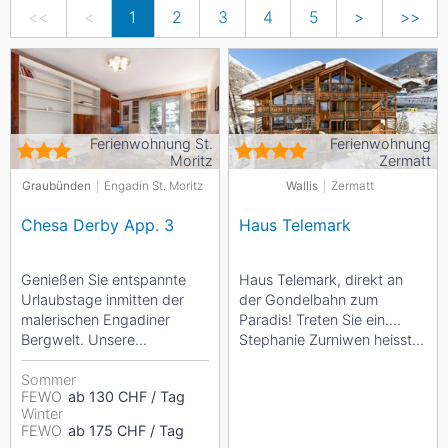
<<
<
1
2
3
4
5
>
>>
Ferienwohnung St.
Ferienwohnung
Moritz
Zermatt
Graubünden
Engadin St. Moritz
Wallis
Zermatt
Chesa Derby App. 3
Haus Telemark
Genießen Sie entspannte
Haus Telemark, direkt an
Urlaubstage inmitten der
der Gondelbahn zum
malerischen Engadiner
Paradis! Treten Sie ein….
Bergwelt. Unsere
Stephanie Zurniwen heisst
gemütliche 2 1/2-Zi-Wo.
Sie herzlich Willkommen im
verfügt über...
Sommer
Haus Telemark-...
FEWO
ab 130 CHF / Tag
Winter
FEWO
ab 175 CHF / Tag