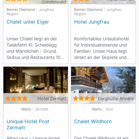
Grindelwald
Berner Oberland
Jungfrau
Berner Oberland
Jungfrau
Region
Region
Chalet unter Eiger
Hotel Jungfrau
Unser Chalet liegt an der
Komfortables Urlaubshotel
Talabfahrt Kl. Scheidegg
für Individualreisende und
und Männlichen - Grund.
Familien. Unser Haus liegt
Skibus und Restaurants 100
direkt an der Skipiste und
- 300 m entfernt. Sie
neben der Skischule mit...
schnallen die...
Hotel Zermatt
Berghütte Anzère
Wallis
Zermatt
Wallis
Sion
Unique Hotel Post
Chalet Wildhorn
Zermatt
Alltag raus – Unique Hotel
Das Chalet Wildhorn ist ein