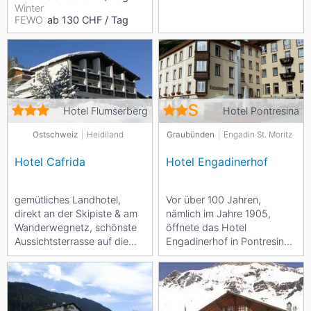
Winter
FEWO
ab 130 CHF / Tag
Hotel Flumserberg
Hotel Pontresina
Ostschweiz
Heidiland
Graubünden
Engadin St. Moritz
Hotel Cafrida
Hotel Engadinerhof
gemütliches Landhotel,
Vor über 100 Jahren,
direkt an der Skipiste & am
nämlich im Jahre 1905,
Wanderwegnetz, schönste
öffnete das Hotel
Aussichtsterrasse auf die
Engadinerhof in Pontresina,
Churfirsten - & Alvierkette,
im Kanton Graubünden
herrliche...
seine Türen. Seit
Dezember...