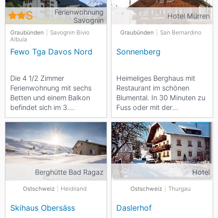
Ferienwohnung
Hotel Mürren
Savognin
Graubünden
Savognin Bivio
Graubünden
San Bernardino
Albula
Fewo Tga Davos Nord
Sonnenberg
Die 4 1/2 Zimmer
Heimeliges Berghaus mit
Ferienwohnung mit sechs
Restaurant im schönen
Betten und einem Balkon
Blumental. In 30 Minuten zu
befindet sich im 3.
Fuss oder mit der
Obergeschoss mit
Allmendhubelbahn
wunderbarem Ausblick auf
erreichbar. Grosse
die Bergwelt rund...
Sonnenterrasse...
Berghütte Bad Ragaz
Hotel
Ostschweiz
Heidiland
Ostschweiz
Thurgau
Skihaus Obersäss
Daslerhof