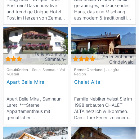
Post rein! Das innovative
geräumiges, entzückendes
und trendige Unique Hotel
Haus, das eine Mischung
Post im Herzen von Zermatt
aus modern & traditionell in
setzt auf Qualität, Vielfalt
sich vereint. Eingebettet in
und...
die...
Ferienwohnung
Ferienwohnung
Samnaun-
Grindelwald
Compatsch
Graubünden
Scuol Samnaun Val
Berner Oberland
Jungfrau
Müstair
Region
Apart Bella Mira
Chalet Alta
Apart Bella Mira , Samnaun -
Familie Nebiker heisst Sie im
Laret ***Sterne
1998 erbauten CHALET
Appartementhaus mit
ALTA herzlich willkommen.
gemütlichen
Damit Ihre Ferien zu einem
Ferienwohnungen,
speziellen Erlebnis werden,
phantastischem Panorama,
haben wir...
200 km traumhaften...