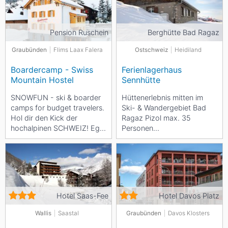
Pension Ruschein
Berghütte Bad Ragaz
Graubünden
Flims Laax Falera
Ostschweiz
Heidiland
Boardercamp - Swiss
Ferienlagerhaus
Mountain Hostel
Sennhütte
SNOWFUN - ski & boarder
Hüttenerlebnis mitten im
camps for budget travelers.
Ski- & Wandergebiet Bad
Hol dir den Kick der
Ragaz Pizol max. 35
hochalpinen SCHWEIZ! Egal
Personen
ob du Beginner, Allrounder,
Selbstversorgerhaus
Freestyler oder...
Vermietung ganzjährig
Hotel Saas-Fee
Hotel Davos Platz
Wallis
Saastal
Graubünden
Davos Klosters