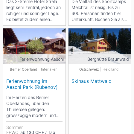
Das 3-Sterne Hotel Strela
Die Vielfalt des Sportcamps
liegt sehr zentral, jedoch an
Melchtal ist riesig. Bis zu
ruhiger und sonniger Lage.
600 Personen finden hier
Es bietet zudem einen
Unterkunft. Buchen Sie als
herrlichen Blick auf das...
Selbstversorger oder
lassen...
Ferienwohnung Aeschi
Berghütte Braunwald
Berner Oberland
Interlaken
Ostschweiz
Heidiland
Ferienwohnung im
Skihaus Mattwald
Aeschi Park (Rubenov)
Im Herzen des Berner
Oberlandes, über den
Thunersee gelegen:
grosszügige modern und
komfortabel möblierte 3
Zimmer Ferienwohnung....
Sommer
FEWO
ab 130 CHF / Tag