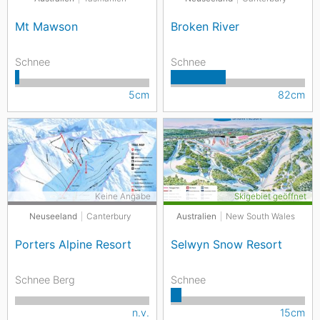
Mt Mawson
Broken River
Schnee
Schnee
5cm
82cm
Keine Angabe
Skigebiet geöffnet
Neuseeland
Canterbury
Australien
New South Wales
Porters Alpine Resort
Selwyn Snow Resort
Schnee Berg
Schnee
n.v.
15cm