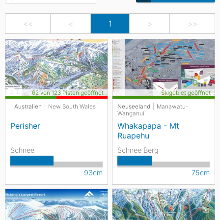
<<
<
1
>
>>
62 von 123 Pisten geöffnet
Skigebiet geöffnet
Australien
New South Wales
Neuseeland
Manawatu-
Wanganui
Perisher
Whakapapa - Mt
Ruapehu
Schnee
Schnee Berg
93cm
75cm