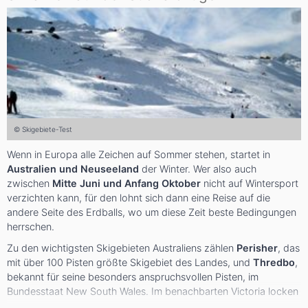
© Skigebiete-Test
Wenn in Europa alle Zeichen auf Sommer stehen, startet in
Australien und Neuseeland
der Winter. Wer also auch
zwischen
Mitte Juni und Anfang Oktober
nicht auf Wintersport
verzichten kann, für den lohnt sich dann eine Reise auf die
andere Seite des Erdballs, wo um diese Zeit beste Bedingungen
herrschen.
Zu den wichtigsten Skigebieten Australiens zählen
Perisher
, das
mit über 100 Pisten größte Skigebiet des Landes, und
Thredbo
,
bekannt für seine besonders anspruchsvollen Pisten, im
Bundesstaat New South Wales. Im benachbarten Victoria locken
der 80 Pistenkilometer große
Mt Buller
oder
Falls Creek
mit