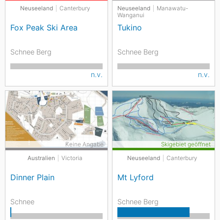
Neuseeland
Canterbury
Neuseeland
Manawatu-
Wanganui
Fox Peak Ski Area
Tukino
Schnee Berg
Schnee Berg
n.v.
n.v.
Keine Angabe
Skigebiet geöffnet
Australien
Victoria
Neuseeland
Canterbury
Dinner Plain
Mt Lyford
Schnee
Schnee Berg