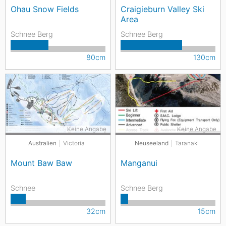
Ohau Snow Fields
Craigieburn Valley Ski
Area
Schnee Berg
Schnee Berg
80cm
130cm
Keine Angabe
Keine Angabe
Australien
Victoria
Neuseeland
Taranaki
Mount Baw Baw
Manganui
Schnee
Schnee Berg
32cm
15cm