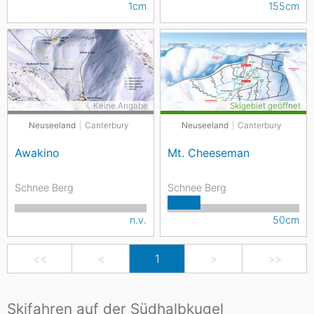
1cm
155cm
Keine Angabe
Skigebiet geöffnet
Neuseeland
Canterbury
Neuseeland
Canterbury
Awakino
Mt. Cheeseman
Schnee Berg
Schnee Berg
n.v.
50cm
<<
<
1
>
>>
Skifahren auf der Südhalbkugel