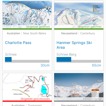
Skigebiet geöffnet
Skigebiet geöffnet
Australien
New South Wales
Neuseeland
Canterbury
Charlotte Pass
Hanmer Springs Ski
Area
Schnee
Schnee Berg
30cm
65cm
Skigebiet geschlossen
Keine Angabe
Australien
Tasmanien
Neuseeland
Canterbury