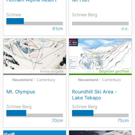
Schnee
Schnee Berg
61cm
n.v.
Keine Angabe
Skigebiet geöffnet
Neuseeland
Canterbury
Neuseeland
Canterbury
Mt. Olympus
Roundhill Ski Area -
Lake Tekapo
Schnee Berg
Schnee Berg
70cm
75cm