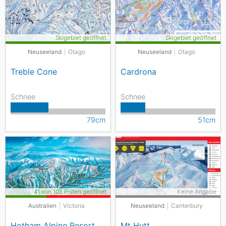
Skigebiet geöffnet
Skigebiet geöffnet
Neuseeland
Otago
Neuseeland
Otago
Treble Cone
Cardrona
Schnee
Schnee
79cm
51cm
41 von 105 Pisten geöffnet
Keine Angabe
Australien
Victoria
Neuseeland
Canterbury
Hotham Alpine Resort
Mt Hutt