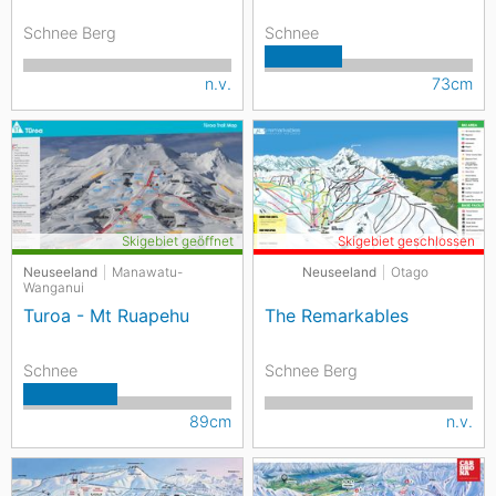
Schnee Berg
Schnee
n.v.
73cm
Skigebiet geöffnet
Skigebiet geschlossen
Neuseeland
Manawatu-
Neuseeland
Otago
Wanganui
Turoa - Mt Ruapehu
The Remarkables
Schnee
Schnee Berg
89cm
n.v.