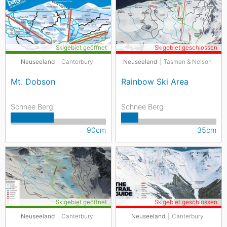
Skigebiet geöffnet
Skigebiet geschlossen
Neuseeland
Canterbury
Neuseeland
Tasman & Nelson
Mt. Dobson
Rainbow Ski Area
Schnee Berg
Schnee Berg
90cm
35cm
Skigebiet geöffnet
Skigebiet geschlossen
Neuseeland
Canterbury
Neuseeland
Canterbury