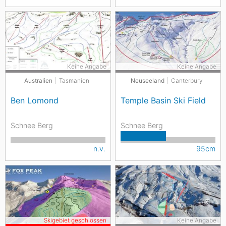
Keine Angabe
Keine Angabe
Australien
Tasmanien
Neuseeland
Canterbury
Ben Lomond
Temple Basin Ski Field
Schnee Berg
Schnee Berg
n.v.
95cm
Skigebiet geschlossen
Keine Angabe