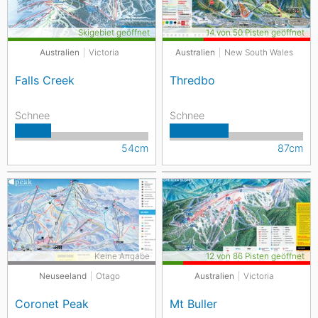
Skigebiet geöffnet
14 von 50 Pisten geöffnet
Australien
Victoria
Australien
New South Wales
Falls Creek
Thredbo
Schnee
Schnee
54cm
87cm
Keine Angabe
12 von 86 Pisten geöffnet
Neuseeland
Otago
Australien
Victoria
Coronet Peak
Mt Buller