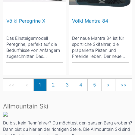
Völkl Peregrine X
Völkl Mantra 84
Das Einsteigermodell
Der neue Mantra 84 ist für
Peregrine, perfekt auf die
sportliche Skifahrer, die
Bedürfnisse von Anfängern
präparierte Pisten und
zugeschnitten Das
Freeride lieben. Der neue
Einsteigermodell Peregrine
Mantra 84 ist für
X ist perfekt auf...
sportliche...
<<
<
1
2
3
4
5
>
>>
Allmountain Ski
Du bist kein Rennfahrer? Du möchtest den ganzen Berg erobern?
Dann bist du hier an der richtigen Stelle. Die Allmountain Ski sind