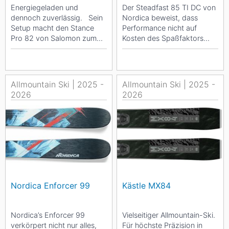
Energiegeladen und
Der Steadfast 85 TI DC von
dennoch zuverlässig. Sein
Nordica beweist, dass
Setup macht den Stance
Performance nicht auf
Pro 82 von Salomon zum
Kosten des Spaßfaktors
perfekten Partner für jeden
gehen muss. Ausgestattet
Schwung und...
mit einer...
Allmountain Ski | 2025 -
Allmountain Ski | 2025 -
2026
2026
Nordica Enforcer 99
Kästle MX84
Nordica’s Enforcer 99
Vielseitiger Allmountain-Ski.
verkörpert nicht nur alles,
Für höchste Präzision in