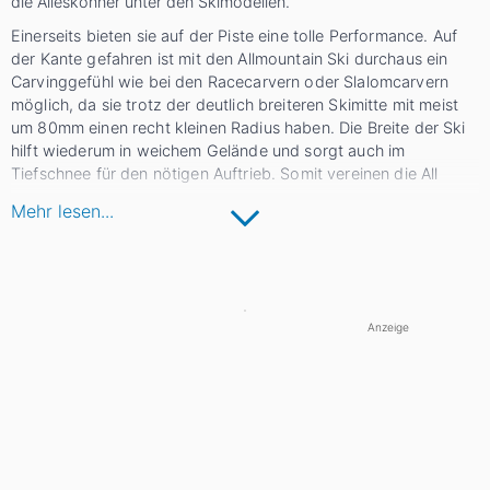
die Alleskönner unter den Skimodellen.
Einerseits bieten sie auf der Piste eine tolle Performance. Auf
der Kante gefahren ist mit den Allmountain Ski durchaus ein
Carvinggefühl wie bei den Racecarvern oder Slalomcarvern
möglich, da sie trotz der deutlich breiteren Skimitte mit meist
um 80mm einen recht kleinen Radius haben. Die Breite der Ski
hilft wiederum in weichem Gelände und sorgt auch im
Tiefschnee für den nötigen Auftrieb. Somit vereinen die All
Mountain Ski die wichtigsten Eigenschaften und sind damit der
Mehr lesen...
perfekte Partner für einen langen und abwechslungsreichen
Skitag.
Übrigens:
Die Skihersteller geben bei Allmountain Ski
unterschiedliche Längenmpfehlungen. Die meisten empfehlen
eine Skilänge zu wählen, die der Körpergröße entspricht.
Anzeige