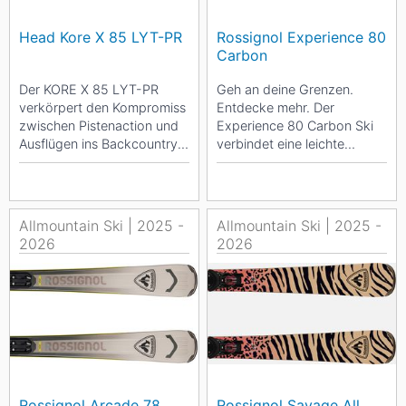
Head Kore X 85 LYT-PR
Rossignol Experience 80
Carbon
Der KORE X 85 LYT-PR
Geh an deine Grenzen.
verkörpert den Kompromiss
Entdecke mehr. Der
zwischen Pistenaction und
Experience 80 Carbon Ski
Ausflügen ins Backcountry.
verbindet eine leichte
Er bietet Stabilität in jedem
Konstruktion und die
Terrain -...
selbstbewusste
Kantenkontrolle...
Allmountain Ski | 2025 -
Allmountain Ski | 2025 -
2026
2026
Rossignol Arcade 78
Rossignol Savage All