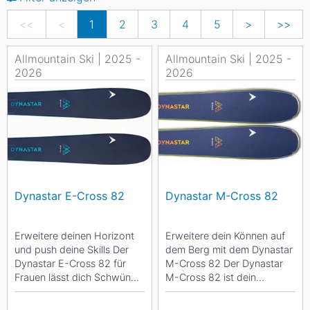
<<
<
1
2
3
4
5
>
>>
Allmountain Ski | 2025 -
Allmountain Ski | 2025 -
2026
2026
Dynastar E-Cross 82
Dynastar M-Cross 82
Erweitere deinen Horizont
Erweitere dein Können auf
und push deine Skills Der
dem Berg mit dem Dynastar
Dynastar E-Cross 82 für
M-Cross 82 Der Dynastar
Frauen lässt dich Schwünge
M-Cross 82 ist dein
genau dort setzen, wo du
Allrounder für vielseitige
sie...
Abenteuer im...