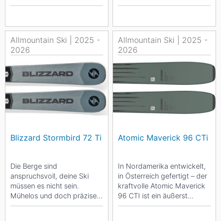
Performance absolut
gewöhnlicher Tag. Der
überzeugend. ...
wohl...
Allmountain Ski | 2025 -
Allmountain Ski | 2025 -
2026
2026
Blizzard Stormbird 72 Ti
Atomic Maverick 96 CTi
Die Berge sind
In Nordamerika entwickelt,
anspruchsvoll, deine Ski
in Österreich gefertigt – der
müssen es nicht sein.
kraftvolle Atomic Maverick
Mühelos und doch präzise
96 CTI ist ein äußerst
von einem Schwung zum
vielseitiger All-Mountain-
Nächsten. Mit 72 mm...
Ski...