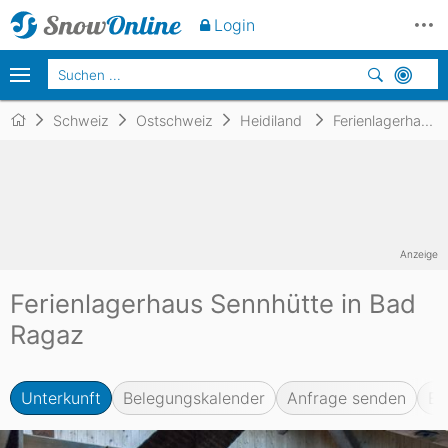
Unverbindlich
anfragen
Login
Schweiz
Ostschweiz
Heidiland
Ferienlagerhaus Sennhütte
Anzeige
Ferienlagerhaus Sennhütte in Bad
Ragaz
Unterkunft
Belegungskalender
Anfrage senden
Bi