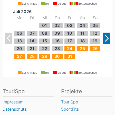
auf Anfrage
frei
belegt
Bettenwechsel
Juli 2026
Mo
Di
Mi
Do
Fr
Sa
So
01
02
03
04
05
06
07
08
09
10
11
12
13
14
15
16
17
18
19
20
21
22
23
24
25
26
27
28
29
30
31
auf Anfrage
frei
belegt
Bettenwechsel
TouriSpo
Projekte
Impressum
TouriSpo
Datenschutz
SportFits