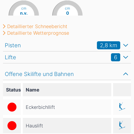
cm
cm
n.v.
0
Detaillierter Schneebericht
Detaillierte Wetterprognose
Pisten
2,8
km
Lifte
6
Offene Skilifte und Bahnen
Status
Name
Eckerbichllift
Hauslift