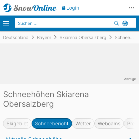
Login
Deutschland
Bayern
Skiarena Obersalzberg
Schneebericht
Anzeige
Schneehöhen Skiarena
Obersalzberg
Skigebiet
Schneebericht
Wetter
Webcams
Prei