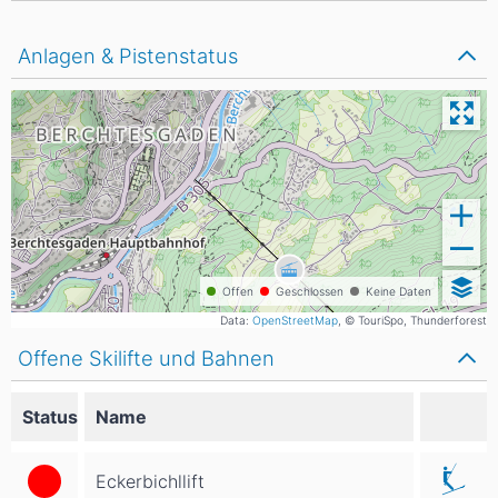
Anlagen & Pistenstatus
Offen
Geschlossen
Keine Daten
Data:
OpenStreetMap
, © TouriSpo, Thunderforest
Offene Skilifte und Bahnen
Status
Name
Eckerbichllift