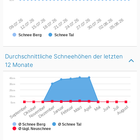
0cm
09.07.26
12.07.26
15.07.26
18.07.26
21.07.26
24.07.26
27.07.26
30.07.26
02.08.26
05.08.26
Schnee Berg
Schnee Tal
Durchschnittliche Schneehöhen der letzten
12 Monate
40cm
30cm
20cm
10cm
0cm
September
Oktober
November
Dezember
Januar
Februar
März
April
Mai
Juni
Juli
August
Ø Schnee Berg
Ø Schnee Tal
Ø tägl. Neuschnee