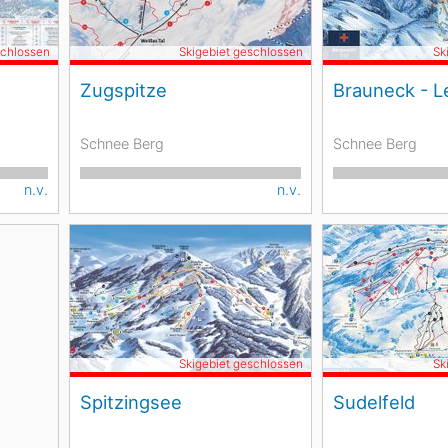
schlossen
Skigebiet geschlossen
Sk
Zugspitze
Brauneck - L
Schnee Berg
Schnee Berg
n.v.
n.v.
Skigebiet geschlossen
Sk
Spitzingsee
Sudelfeld