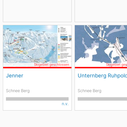
Skigebiet geschlossen
Skigebiet ge
Jenner
Unternberg Ruhpol
Schnee Berg
Schnee Berg
n.v.