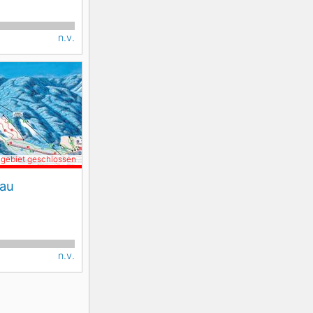
n.v.
igebiet geschlossen
au
n.v.