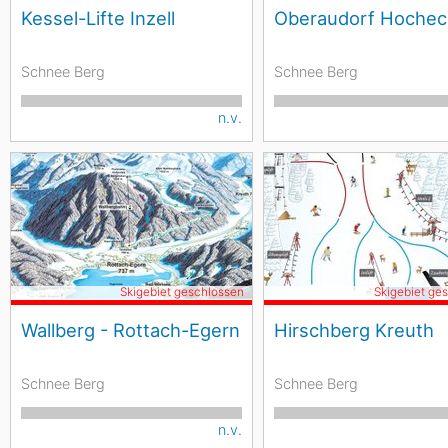
Kessel-Lifte Inzell
Oberaudorf Hochec
Schnee Berg
Schnee Berg
n.v.
Skigebiet geschlossen
Skigebiet ge
Wallberg - Rottach-Egern
Hirschberg Kreuth
Schnee Berg
Schnee Berg
n.v.