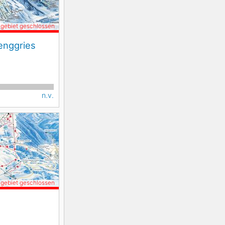
igebiet geschlossen
enggries
n.v.
igebiet geschlossen