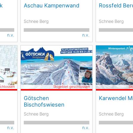
k
Aschau Kampenwand
Rossfeld Be
Schnee Berg
Schnee Berg
n.v.
n.v.
schlossen
Skigebiet geschlossen
Sk
Götschen
Karwendel M
Bischofswiesen
Schnee Berg
Schnee Berg
n.v.
n.v.