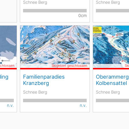
Schnee Berg
Schnee Berg
0cm
schlossen
Skigebiet geschlossen
Sk
ding
Familienparadies
Oberammerg
Kranzberg
Kolbensattel
Schnee Berg
Schnee Berg
n.v.
n.v.