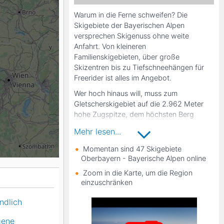
Warum in die Ferne schweifen? Die
K2
Georgien
Skigebiete der Bayerischen Alpen
versprechen Skigenuss ohne weite
Anfahrt. Von kleineren
Familienskigebieten, über große
Black Diamond
Skizentren bis zu Tiefschneehängen für
Freerider ist alles im Angebot.
Wer hoch hinaus will, muss zum
Gletscherskigebiet auf die 2.962 Meter
hohe Zugspitze, dem höchsten Berg
Deutschlands. Die Tegernsee-Schliersee
Mehr lesen...
Region ist ebenfalls sehr beliebt. Vor allem
die größeren Skigebiete Sudelfeld und
Momentan sind 47 Skigebiete
Spitzingsee bieten hier Pistenspaß.
Oberbayern - Bayerische Alpen online
Zahlreiche kleinere Skigebiete mit sind
Zoom in die Karte, um die Region
zudem perfekt für Familien mit jüngeren
einzuschränken
Kindern. Echte Profis zieht es zum
ndlich
Wendelstein, der als Paradies für Freerider
gilt. Die Skigebiete im Berchtesgadener
gene