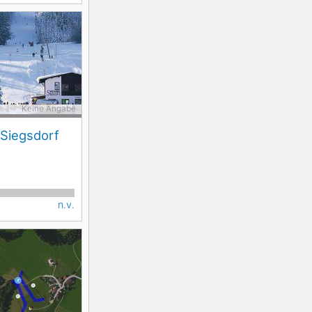
Keine Angabe
 Siegsdorf
n.v.