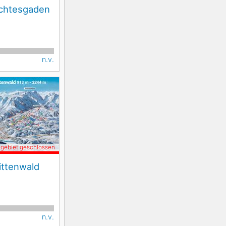
rchtesgaden
n.v.
igebiet geschlossen
ittenwald
n.v.