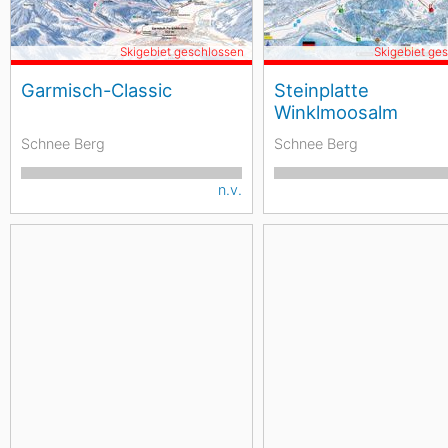
Skigebiet geschlossen
Skigebiet ge
Garmisch-Classic
Steinplatte
Winklmoosalm
Schnee Berg
Schnee Berg
n.v.