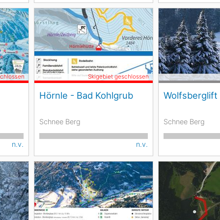
schlossen
Skigebiet geschlossen
Hörnle - Bad Kohlgrub
Wolfsberglift
Schnee Berg
Schnee Berg
n.v.
n.v.