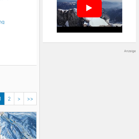
Land überzeugen durch bestens
präparierte Pisten und tolle
Bergpanoramen. Skistars, wie
beispielsweise Hilde Gerg oder Kathrin
ng
Hölzl, haben dort am Jenner, Roßfeld und
Co. die ersten Schwünge probiert.
Langläufer genießen die weitläufigen
Loipennetze im Voralpenland. Dabei
Anzeige
zählen Ruhpolding und Reit im Winkl im
Chiemgau aber auch das Tölzer Land zu
den Hotspots.
1
2
>
>>