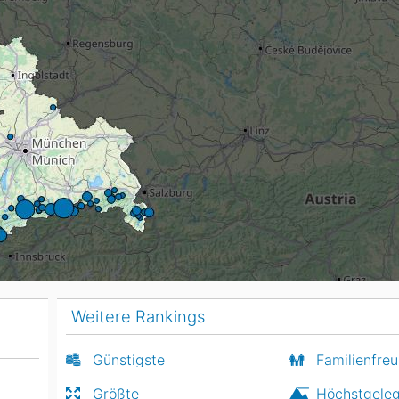
Head
Russland
Südkorea
Türkei
Dynastar
Salomon
Aserbaidschan
Vereinigte Arabische Emirate
Stöckli
Kästle
Scott
ien
Ogso
Indigo
nien
Weitere Rankings
Günstigste
Familienfreu
Größte
Höchstgele