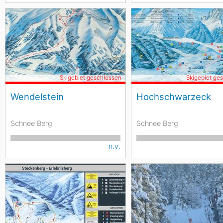
Skigebiet geschlossen
Skigebiet ge
Wendelstein
Hochschwarzeck
Schnee Berg
Schnee Berg
n.v.