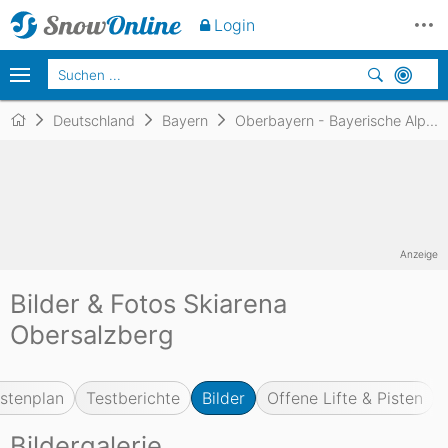
Login
Deutschland
Bayern
Oberbayern - Bayerische Alpen
Anzeige
Bilder & Fotos Skiarena
Obersalzberg
istenplan
Testberichte
Bilder
Offene Lifte & Pisten
Bildergalerie