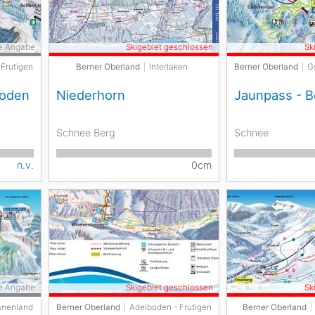
e Angabe
Skigebiet geschlossen
Sk
 Frutigen
Berner Oberland
Interlaken
Berner Oberland
G
boden
Niederhorn
Jaunpass - B
Schnee Berg
Schnee
n.v.
0cm
e Angabe
Skigebiet geschlossen
Sk
anenland
Berner Oberland
Adelboden - Frutigen
Berner Oberland