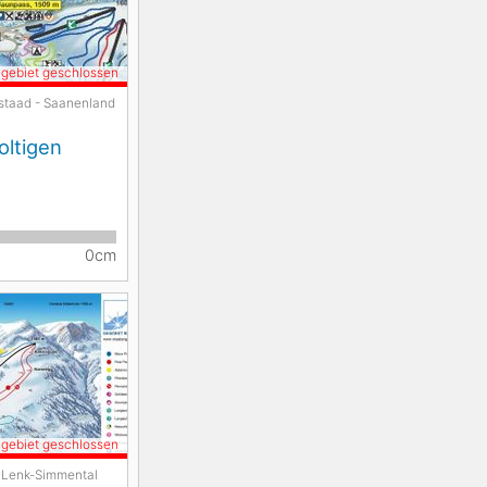
igebiet geschlossen
staad - Saanenland
oltigen
0cm
igebiet geschlossen
Lenk-Simmental