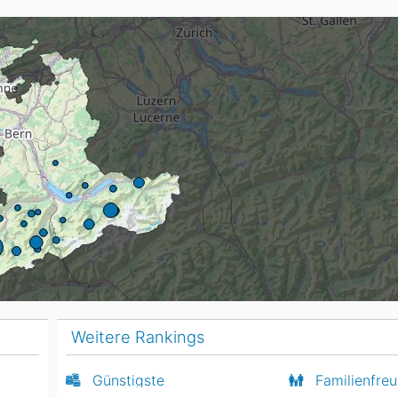
Head
Russland
Südkorea
Türkei
Dynastar
Salomon
Aserbaidschan
Vereinigte Arabische Emirate
Stöckli
Kästle
Scott
ien
Ogso
Indigo
nien
Weitere Rankings
Günstigste
Familienfreu