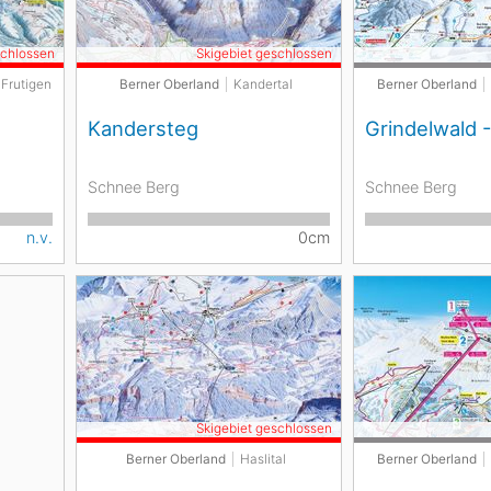
schlossen
Skigebiet geschlossen
 Frutigen
Berner Oberland
Kandertal
Berner Oberland
Kandersteg
Grindelwald -
Schnee Berg
Schnee Berg
n.v.
0cm
Skigebiet geschlossen
Berner Oberland
Haslital
Berner Oberland