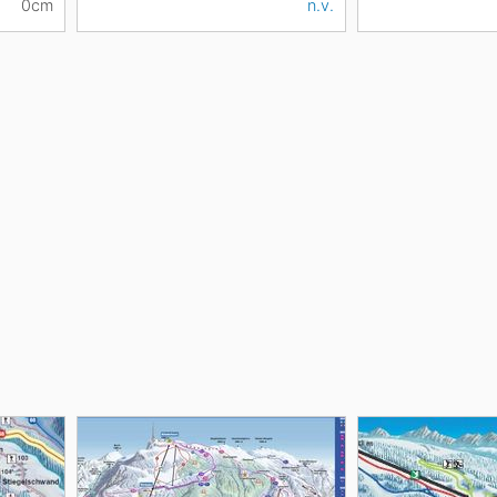
0cm
n.v.