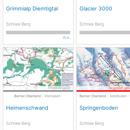
Grimmialp Diemtigtal
Glacier 3000
Schnee Berg
Schnee Berg
n.v.
Keine Angabe
Skigebiet ge
Berner Oberland
Interlaken
Berner Oberland
Adelboden -
Heimenschwand
Springenboden
Schnee Berg
Schnee Berg