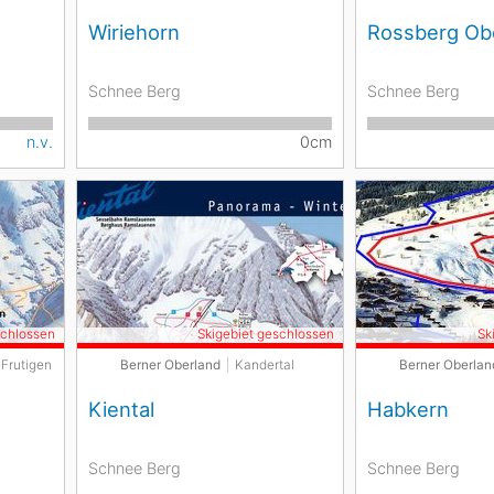
Wiriehorn
Rossberg Ob
Schnee Berg
Schnee Berg
n.v.
0cm
schlossen
Skigebiet geschlossen
Sk
 Frutigen
Berner Oberland
Kandertal
Berner Oberlan
Kiental
Habkern
Schnee Berg
Schnee Berg