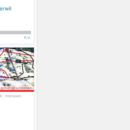
erwil
n.v.
igebiet geschlossen
d
Interlaken