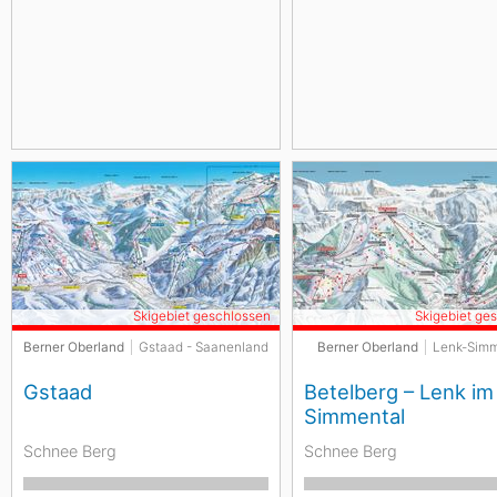
Skigebiet geschlossen
Skigebiet ge
Berner Oberland
Gstaad - Saanenland
Berner Oberland
Lenk-Simm
Gstaad
Betelberg – Lenk im
Simmental
Schnee Berg
Schnee Berg