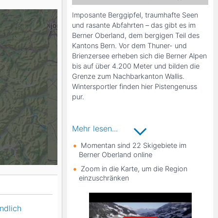
Imposante Berggipfel, traumhafte Seen
K2
Georgien
und rasante Abfahrten – das gibt es im
Berner Oberland, dem bergigen Teil des
Kantons Bern. Vor dem Thuner- und
Brienzersee erheben sich die Berner Alpen
Black Diamond
bis auf über 4.200 Meter und bilden die
Grenze zum Nachbarkanton Wallis.
Wintersportler finden hier Pistengenuss
pur.
Mit dem SuperSkipass kann man in den
Mehr lesen...
Skigebieten Gstaad Mountain Rides,
Momentan sind 22 Skigebiete im
Glacier 3000/Alpes Vaudoises sowie
Berner Oberland online
Adelboden Lenk Skifahren und hat damit
Zugang zu über 600 Pistenkilometern.
Zoom in die Karte, um die Region
Besonders beeindruckend sind zudem die
einzuschränken
Gipfel Aiger, Jungfrau und Mönch in der
Jungfrau Region. Die Lauberhornabfahrt
ndlich
im Teilgebiet Wengen ist außerdem ein