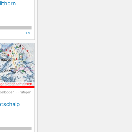
ilthorn
n.v.
igebiet geschlossen
delboden - Frutigen
etschalp