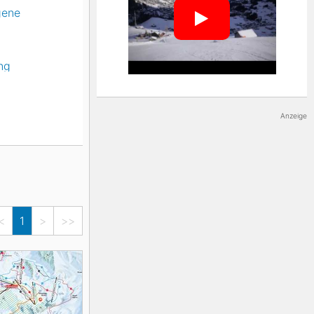
Highlight der Rennen im Ski-Alpin
gene
Weltcup.
ng
Anzeige
<
1
>
>>