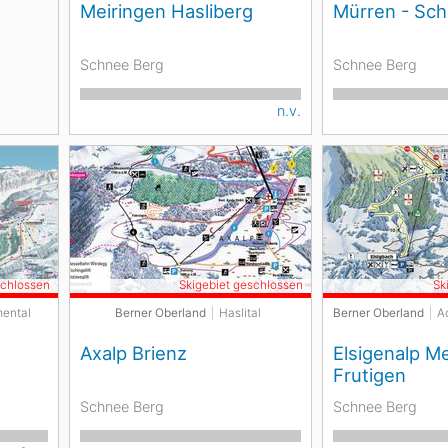
Meiringen Hasliberg
Mürren - Sch
Schnee Berg
Schnee Berg
n.v.
schlossen
Skigebiet geschlossen
Sk
ental
Berner Oberland
Haslital
Berner Oberland
A
Axalp Brienz
Elsigenalp M
Frutigen
Schnee Berg
Schnee Berg