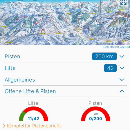
Destination Gstaad
Pisten
200
km
Lifte
42
Allgemeines
Offene Lifte & Pisten
Lifte
Pisten
km
11/42
0/200
Kompletter Pistenbericht