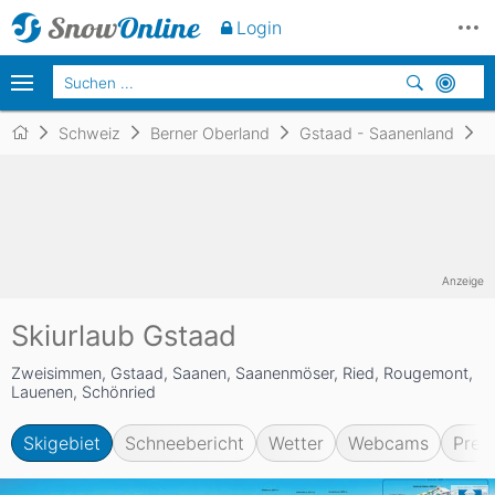
Login
Schweiz
Berner Oberland
Gstaad - Saanenland
G
Anzeige
Skiurlaub Gstaad
Zweisimmen, Gstaad, Saanen, Saanenmöser, Ried, Rougemont,
Lauenen, Schönried
Skigebiet
Schneebericht
Wetter
Webcams
Prei