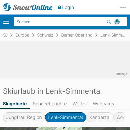
Login
Europa
Schweiz
Berner Oberland
Lenk-Simmental
Anzeige
Skiurlaub in Lenk-Simmental
Skigebiete
Schneeberichte
Wetter
Webcams
Jungfrau Region
Lenk-Simmental
Kandertal
Adelb