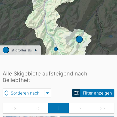
ist größer als
Alle Skigebiete aufsteigend nach
Beliebtheit
Sortieren nach
Filter anzeigen
<<
<
1
>
>>