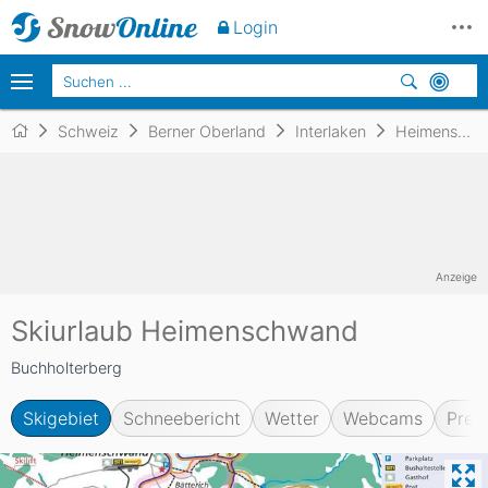
Login
Schweiz
Berner Oberland
Interlaken
Heimenschwand
Anzeige
Skiurlaub Heimenschwand
Buchholterberg
Skigebiet
Schneebericht
Wetter
Webcams
Prei