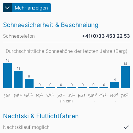
Mehr anzeigen
Schneesicherheit & Beschneiung
Schneetelefon
+41(0)33 453 22 53
Durchschnittliche Schneehöhe der letzten Jahre (Berg)
S
e
pt
Aug.
Dez.
Mär.
Jan.
Feb.
Jun.
Okt.
N
o
v
Apr.
Mai
Jul.
.
.
(in cm)
Nachtski & Flutlichtfahren
Nachtskilauf möglich