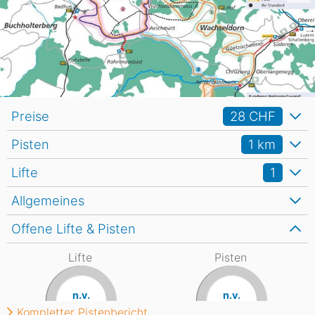
Preise
28 CHF
Pisten
1
km
Lifte
1
Allgemeines
Offene Lifte & Pisten
Lifte
Pisten
n.v.
n.v.
Kompletter Pistenbericht