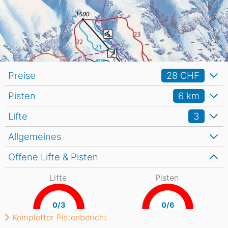
Preise
28 CHF
Pisten
6
km
Lifte
3
Allgemeines
Offene Lifte & Pisten
Lifte
Pisten
0/3
0/6
Kompletter Pistenbericht