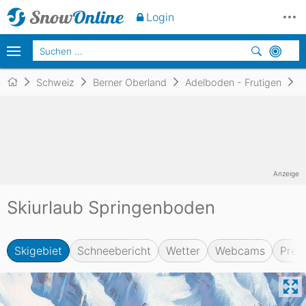
Login
Schweiz
Berner Oberland
Adelboden - Frutigen
S
Anzeige
Skiurlaub Springenboden
Skigebiet
Schneebericht
Wetter
Webcams
Prei