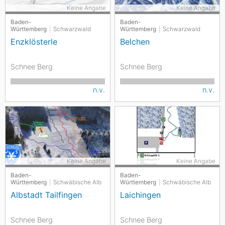
Keine Angabe
Keine Angabe
Baden-
Baden-
Württemberg
Schwarzwald
Württemberg
Schwarzwald
Enzklösterle
Belchen
Schnee Berg
Schnee Berg
n.v.
n.v.
Keine Angabe
Keine Angabe
Baden-
Baden-
Württemberg
Schwäbische Alb
Württemberg
Schwäbische Alb
Albstadt Tailfingen
Laichingen
Schnee Berg
Schnee Berg