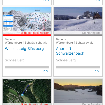
Skigebiet geschlossen
Keine Angabe
Baden-
Baden-
Württemberg
Schwäbische Alb
Württemberg
Schwarzwald
Wiesensteig Bläsiberg
Ahornlift
Schwärzenbach
Schnee Berg
Schnee Berg
n.v.
n.v.
Skigebiet geschlossen
Keine Angabe