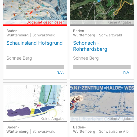
Skigebiet geschlossen
Keine Angabe
Baden-
Baden-
Württemberg
Schwarzwald
Württemberg
Schwarzwald
Schauinsland Hofsgrund
Schonach -
Rohrhardsberg
Schnee Berg
Schnee Berg
n.v.
n.v.
Keine Angabe
Keine Angabe
Baden-
Baden-
Württemberg
Schwarzwald
Württemberg
Schwäbische Alb