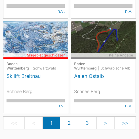
n.v.
n.v.
Skigebiet geschlossen
Keine Angabe
Baden-
Baden-
Württemberg
Schwarzwald
Württemberg
Schwäbische Alb
Skilift Breitnau
Aalen Ostalb
Schnee Berg
Schnee Berg
n.v.
n.v.
<<
<
1
2
3
>
>>