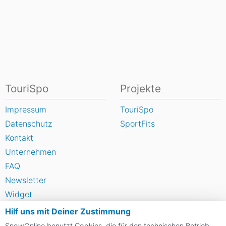
TouriSpo
Projekte
Impressum
TouriSpo
Datenschutz
SportFits
Kontakt
Unternehmen
FAQ
Newsletter
Widget
Umfragen
Hilf uns mit Deiner Zustimmung
Skigebiet bewerten
SnowOnline benutzt Cookies, die für den technischen Betrieb