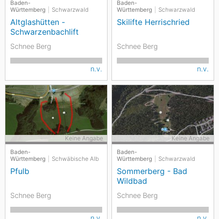
Baden-
Baden-
Württemberg
Schwarzwald
Württemberg
Schwarzwald
Altglashütten -
Skilifte Herrischried
Schwarzenbachlift
Schnee Berg
Schnee Berg
n.v.
n.v.
Keine Angabe
Keine Angabe
Baden-
Baden-
Württemberg
Schwäbische Alb
Württemberg
Schwarzwald
Pfulb
Sommerberg - Bad
Wildbad
Schnee Berg
Schnee Berg
n.v.
n.v.