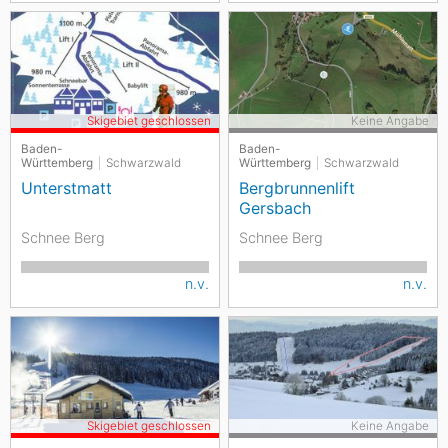
Skigebiet geschlossen
Keine Angabe
Baden-
Baden-
Württemberg
Schwarzwald
Württemberg
Schwarzwald
Unterstmatt
Bergbrunnenlift
Gersbach
Schnee Berg
Schnee Berg
n.v.
n.v.
Skigebiet geschlossen
Keine Angabe