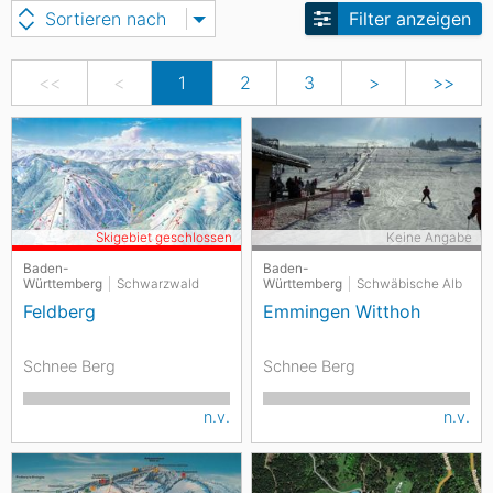
Sortieren nach
Filter anzeigen
<<
<
1
2
3
>
>>
Skigebiet geschlossen
Keine Angabe
Baden-
Baden-
Württemberg
Schwarzwald
Württemberg
Schwäbische Alb
Feldberg
Emmingen Witthoh
Schnee Berg
Schnee Berg
n.v.
n.v.