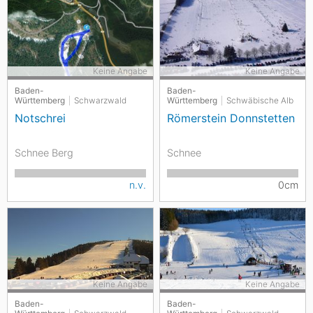
Keine Angabe
Keine Angabe
Baden-
Baden-
Württemberg
Schwarzwald
Württemberg
Schwäbische Alb
Notschrei
Römerstein Donnstetten
Schnee Berg
Schnee
n.v.
0cm
Keine Angabe
Keine Angabe
Baden-
Baden-