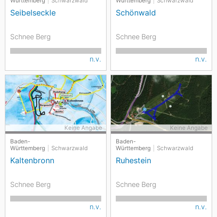
Württemberg
Schwarzwald
Württemberg
Schwarzwald
Seibelseckle
Schönwald
Schnee Berg
Schnee Berg
n.v.
n.v.
Keine Angabe
Keine Angabe
Baden-
Baden-
Württemberg
Schwarzwald
Württemberg
Schwarzwald
Kaltenbronn
Ruhestein
Schnee Berg
Schnee Berg
n.v.
n.v.