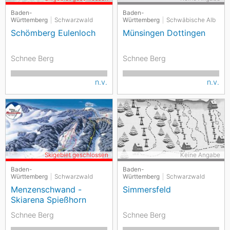
Baden-
Baden-
Württemberg
Schwarzwald
Württemberg
Schwäbische Alb
Schömberg Eulenloch
Münsingen Dottingen
Schnee Berg
Schnee Berg
n.v.
n.v.
Skigebiet geschlossen
Keine Angabe
Baden-
Baden-
Württemberg
Schwarzwald
Württemberg
Schwarzwald
Menzenschwand -
Simmersfeld
Skiarena Spießhorn
Schnee Berg
Schnee Berg