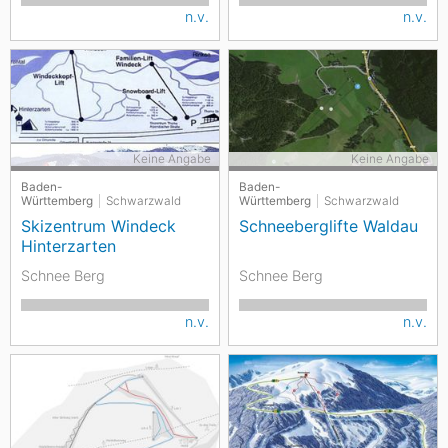
n.v.
n.v.
Keine Angabe
Keine Angabe
Baden-
Baden-
Württemberg
Schwarzwald
Württemberg
Schwarzwald
Skizentrum Windeck
Schneeberglifte Waldau
Hinterzarten
Schnee Berg
Schnee Berg
n.v.
n.v.