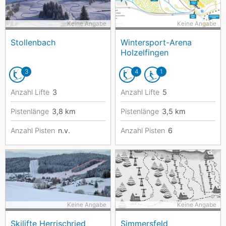
Keine Angabe
Keine Angabe
Stollenbach
Wintersport-Arena
Holzelfingen
3
4
1
Anzahl Lifte
3
Anzahl Lifte
5
Pistenlänge
3,8
km
Pistenlänge
3,5
km
Anzahl Pisten
n.v.
Anzahl Pisten
6
Keine Angabe
Keine Angabe
Skilifte Herrischried
Simmersfeld