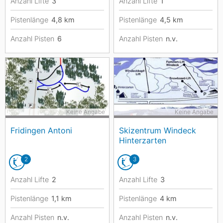
Anzahl Lifte
3
Anzahl Lifte
1
Pistenlänge
4,8
km
Pistenlänge
4,5
km
Anzahl Pisten
6
Anzahl Pisten
n.v.
Keine Angabe
Keine Angabe
Fridingen Antoni
Skizentrum Windeck
Hinterzarten
2
3
Anzahl Lifte
2
Anzahl Lifte
3
Pistenlänge
1,1
km
Pistenlänge
4
km
Anzahl Pisten
n.v.
Anzahl Pisten
n.v.