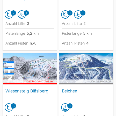
2
1
1
1
Anzahl Lifte
3
Anzahl Lifte
2
Pistenlänge
5,2
km
Pistenlänge
5
km
Anzahl Pisten
n.v.
Anzahl Pisten
4
Skigebiet geschlossen
Keine Angabe
Wiesensteig Bläsiberg
Belchen
3
1