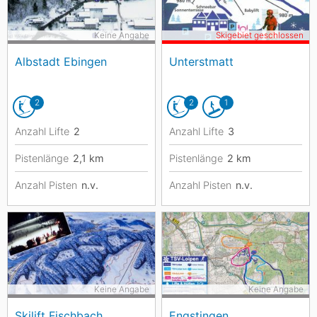
Keine Angabe
Skigebiet geschlossen
Albstadt Ebingen
Unterstmatt
2
2
1
Anzahl Lifte
2
Anzahl Lifte
3
Pistenlänge
2,1
km
Pistenlänge
2
km
Anzahl Pisten
n.v.
Anzahl Pisten
n.v.
Keine Angabe
Keine Angabe
Skilift Fischbach
Engstingen