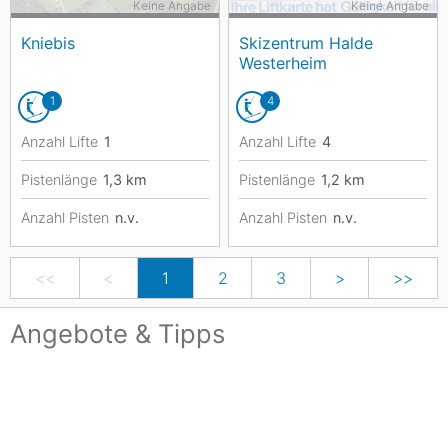
Keine Angabe
Keine Angabe
Kniebis
Skizentrum Halde
Westerheim
1
4
Anzahl Lifte
1
Anzahl Lifte
4
Pistenlänge
1,3
km
Pistenlänge
1,2
km
Anzahl Pisten
n.v.
Anzahl Pisten
n.v.
<<
<
1
2
3
>
>>
Angebote & Tipps