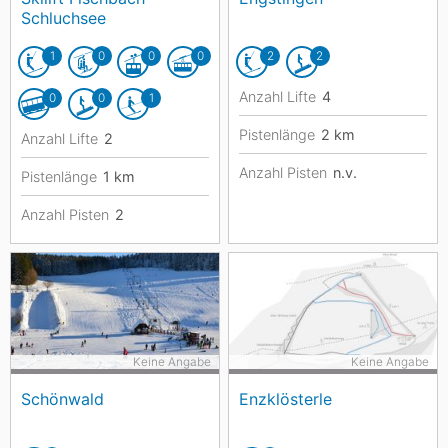
Schluchsee
1
0
0
0
2
2
Anzahl Lifte
4
0
0
1
Pistenlänge
2
km
Anzahl Lifte
2
Anzahl Pisten
n.v.
Pistenlänge
1
km
Anzahl Pisten
2
Keine Angabe
Keine Angabe
Schönwald
Enzklösterle