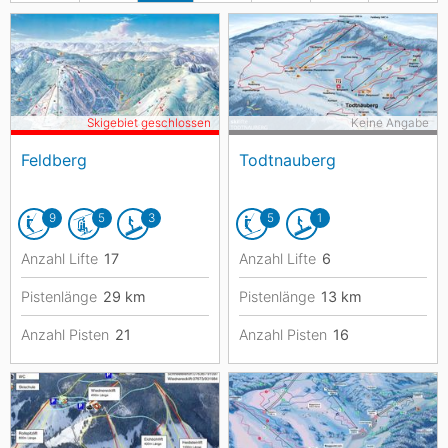
Skigebiet geschlossen
Keine Angabe
Feldberg
Todtnauberg
9
5
3
5
1
Anzahl Lifte
17
Anzahl Lifte
6
Pistenlänge
29
km
Pistenlänge
13
km
Anzahl Pisten
21
Anzahl Pisten
16