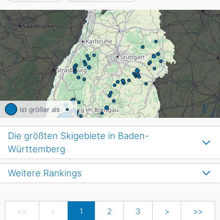
ist größer als
Die größten Skigebiete in Baden-
Württemberg
Weitere Rankings
<<
<
1
2
3
>
>>