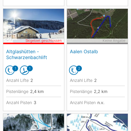
Skigebiet geschlossen
Keine Angabe
Altglashütten -
Aalen Ostalb
Schwarzenbachlift
1
1
2
Anzahl Lifte
2
Anzahl Lifte
2
Pistenlänge
2,4
km
Pistenlänge
2,2
km
Anzahl Pisten
3
Anzahl Pisten
n.v.