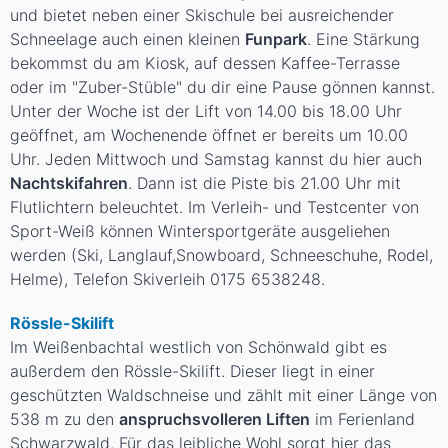
und bietet neben einer Skischule bei ausreichender
Schneelage auch einen kleinen
Funpark
. Eine Stärkung
bekommst du am Kiosk, auf dessen Kaffee-Terrasse
oder im "Zuber-Stüble" du dir eine Pause gönnen kannst.
Unter der Woche ist der Lift von 14.00 bis 18.00 Uhr
geöffnet, am Wochenende öffnet er bereits um 10.00
Uhr. Jeden Mittwoch und Samstag kannst du hier auch
Nachtskifahren
. Dann ist die Piste bis 21.00 Uhr mit
Flutlichtern beleuchtet. Im Verleih- und Testcenter von
Sport-Weiß können Wintersportgeräte ausgeliehen
werden (Ski, Langlauf,Snowboard, Schneeschuhe, Rodel,
Helme), Telefon Skiverleih 0175 6538248.
Rössle-Skilift
Im Weißenbachtal westlich von Schönwald gibt es
außerdem den Rössle-Skilift. Dieser liegt in einer
geschützten Waldschneise und zählt mit einer Länge von
538 m zu den
anspruchsvolleren Liften
im Ferienland
Schwarzwald. Für das leibliche Wohl sorgt hier das