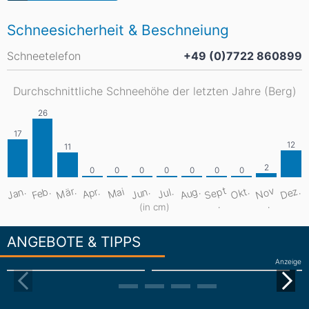
Schneesicherheit & Beschneiung
Schneetelefon
+49 (0)7722 860899
Durchschnittliche Schneehöhe der letzten Jahre (Berg)
S
e
pt
Aug.
Dez.
Mär.
Jan.
Feb.
Jun.
Okt.
N
o
v
Apr.
Mai
Jul.
.
.
(in cm)
ANGEBOTE & TIPPS
Anzeige