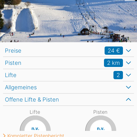
Preise
24 €
Pisten
2
km
Lifte
2
Allgemeines
Offene Lifte & Pisten
Lifte
Pisten
n.v.
n.v.
Kompletter Pistenbericht