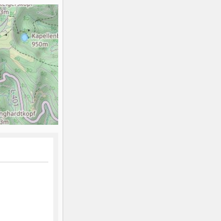
K2
Georgien
Black Diamond