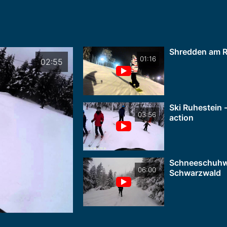
Shredden am R
01:16
02:55
Ski Ruhestein -
03:56
action
Schneeschuhw
06:00
Schwarzwald