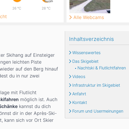
26
°C
28
°C
cht
Alle Webcams
Inhaltsverzeichnis
Wissenswertes
er Skihang auf Einsteiger
Das Skigebiet
angen leichten Piste
Nachtski & Flutlichtfahren
wieder auf den Berg hinauf
est du in nur zwei
Videos
Infrastruktur im Skigebiet
age mit Flutlicht
Anfahrt
kifahren
möglich ist. Auch
Kontakt
 Schänke
kannst du dich
Forum und Usermeinungen
nnst dir in der Après-Ski-
, kann sich vor Ort Skier