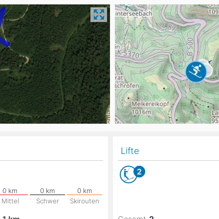
Head
Russland
Südkorea
Türkei
Dynastar
Salomon
Aserbaidschan
Vereinigte Arabische Emirate
Stöckli
Kästle
Scott
ien
Ogso
Indigo
nien
Lifte
2
Mittel
Schwer
Skirouten