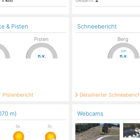
1
km
Gesamt
2
te & Pisten
Schneebericht
Pisten
Berg
cm
n.v.
n.v.
 Pistenbericht
Detaillierter Schneeberic
,070
m
)
Webcams
Sa.
So.