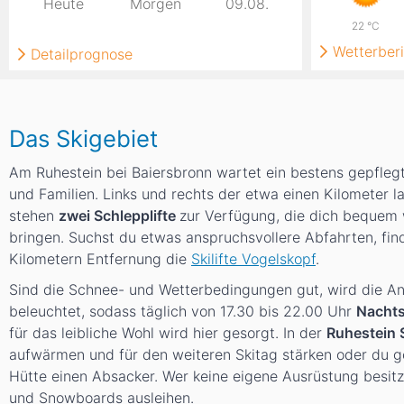
Heute
Morgen
09.08.
22
°C
Wetterberi
Detailprognose
Das Skigebiet
Am Ruhestein bei Baiersbronn wartet ein bestens gepflegt
und Familien. Links und rechts der etwa einen Kilometer l
stehen
zwei Schlepplifte
zur Verfügung, die dich bequem 
bringen. Suchst du etwas anspruchsvollere Abfahrten, find
Kilometern Entfernung die
Skilifte Vogelskopf
.
Sind die Schnee- und Wetterbedingungen gut, wird die Anl
beleuchtet, sodass täglich von 17.30 bis 22.00 Uhr
Nachts
für das leibliche Wohl wird hier gesorgt. In der
Ruhestein
aufwärmen und für den weiteren Skitag stärken oder du gö
Hütte einen Absacker. Wer keine eigene Ausrüstung besitzt
und Snowboards ausleihen.