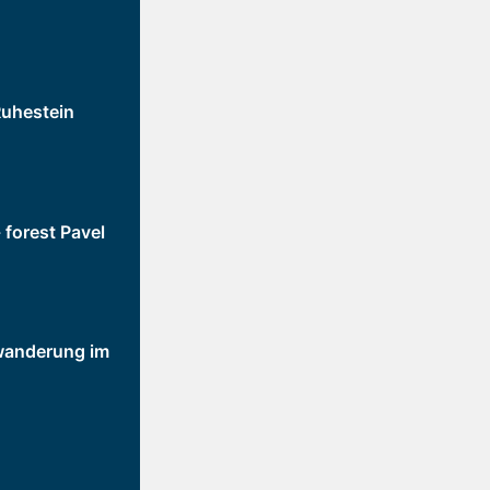
uhestein
 forest Pavel
anderung im