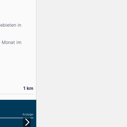
ebieten in
e Monat im
1
km
Anzeige