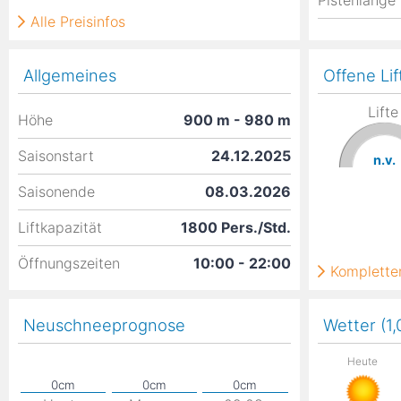
Pistenlänge
Alle Preisinfos
Allgemeines
Offene Lif
Lifte
Höhe
900
m
- 980
m
Saisonstart
24.12.2025
n.v.
Saisonende
08.03.2026
Liftkapazität
1800 Pers./Std.
Öffnungszeiten
10:00 - 22:00
Kompletter
Neuschneeprognose
Wetter (1
Heute