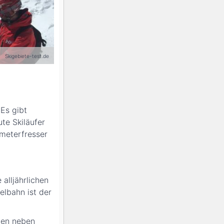
Die Maroon Bells und Pyramid Peak
Skigebiete-test.de
 Es gibt
ute Skiläufer
meterfresser
alljährlichen
elbahn ist der
eten neben