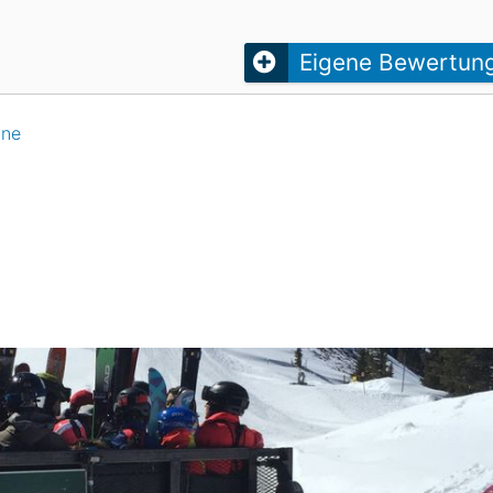
Head
Russland
Südkorea
Türkei
Dynastar
Salomon
Eigene Bewertun
Aserbaidschan
Vereinigte Arabische Emirate
ine
Stöckli
Kästle
Scott
ien
Ogso
Indigo
nien