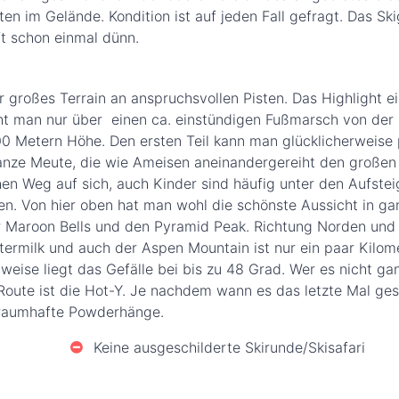
ten im Gelände. Kondition ist auf jeden Fall gefragt. Das Sk
ft schon einmal dünn.
hr großes Terrain an anspruchsvollen Pisten. Das Highlight e
cht man nur über einen ca. einstündigen Fußmarsch von der 
0 Metern Höhe. Den ersten Teil kann man glücklicherweise 
ganze Meute, die wie Ameisen aneinandergereiht den großen
en Weg auf sich, auch Kinder sind häufig unter den Aufste
en. Von hier oben hat man wohl die schönste Aussicht in ga
r Maroon Bells und den Pyramid Peak. Richtung Norden und
rmilk und auch der Aspen Mountain ist nur ein paar Kilomet
lweise liegt das Gefälle bei bis zu 48 Grad. Wer es nicht g
oute ist die Hot-Y. Je nachdem wann es das letzte Mal ges
traumhafte Powderhänge.
Keine ausgeschilderte Skirunde/Skisafari