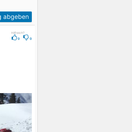
K2
Georgien
g abgeben
Hilfreich?
Black Diamond
0
0