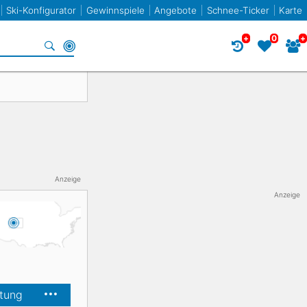
Ski-Konfigurator
Gewinnspiele
Angebote
Schnee-Ticker
Karte
+
0
+
Specials
Frankreich
Norwegen
Frankreich
Racecarver
Spanien
Slowenien
Twin-Tip / Freestyle
Bulgarien
Anzeige
Anzeige
Liechtenstein
Elan
stung