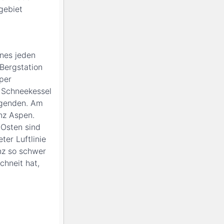
igebiet
ines jeden
Bergstation
per
 Schneekessel
igenden. Am
nz Aspen.
 Osten sind
er Luftlinie
anz so schwer
chneit hat,