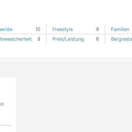
eeride
10
Freestyle
9
Familien
hneesicherheit
9
Preis/Leistung
6
Bergrest
in