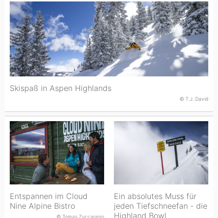
Skispaß in Aspen Highlands
© T.J. David
Entspannen im Cloud
Ein absolutes Muss für
Nine Alpine Bistro
jeden Tiefschneefan - die
Highland Bowl
© Tomas Zuccareno