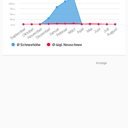
100cm
75cm
50cm
25cm
0cm
September
Oktober
November
Dezember
Januar
Februar
März
April
Mai
Juni
Juli
August
Ø Schneehöhe
Ø tägl. Neuschnee
Anzeige