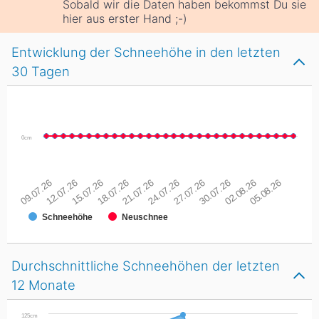
Sobald wir die Daten haben bekommst Du sie
hier aus erster Hand ;-)
Entwicklung der Schneehöhe in den letzten
30 Tagen
0cm
09.07.26
12.07.26
15.07.26
18.07.26
21.07.26
24.07.26
27.07.26
30.07.26
02.08.26
05.08.26
Schneehöhe
Neuschnee
Durchschnittliche Schneehöhen der letzten
12 Monate
125cm