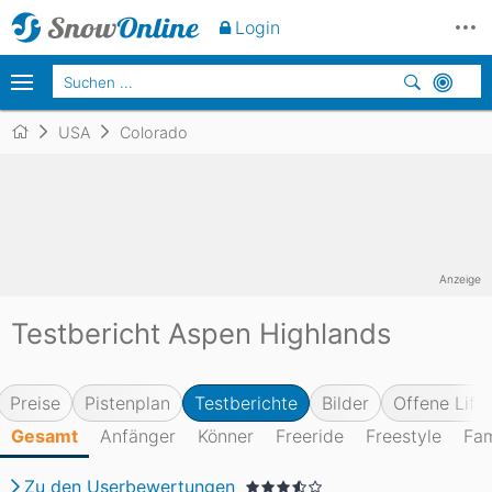
Login
USA
Colorado
Anzeige
Testbericht Aspen Highlands
Preise
Pistenplan
Testberichte
Bilder
Offene Lifte
Gesamt
Anfänger
Könner
Freeride
Freestyle
Fam
Zu den Userbewertungen