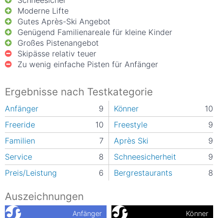
Schneesicher
Moderne Lifte
Gutes Après-Ski Angebot
Genügend Familienareale für kleine Kinder
Großes Pistenangebot
Skipässe relativ teuer
Zu wenig einfache Pisten für Anfänger
Ergebnisse nach Testkategorie
Anfänger
9
Könner
10
Freeride
10
Freestyle
9
Familien
7
Après Ski
9
Service
8
Schneesicherheit
9
Preis/Leistung
6
Bergrestaurants
8
Auszeichnungen
Anfänger
Könner