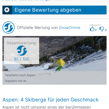
Eigene Bewertung abgeben
Hilfreich?
Offizielle Wertung von
SnowOnline
0
0
Gesamtwertung:
85 / 100
Talabfahrt nach Aspen
Skigebiete-test.de
Aspen: 4 Skiberge für jeden Geschmack
Aspen ist nicht umsonst eines der berühmtesten