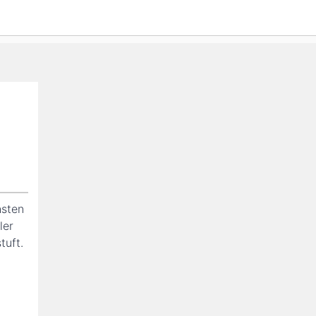
hsten
ler
tuft.