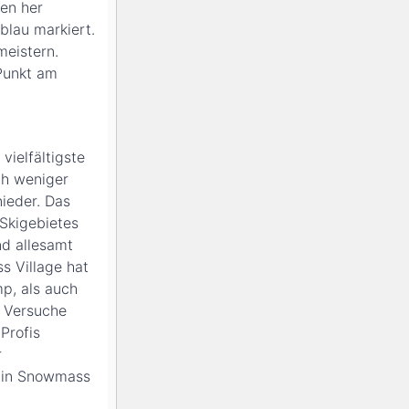
men her
blau markiert.
meistern.
Punkt am
vielfältigste
ch weniger
nieder. Das
 Skigebietes
nd allesamt
s Village hat
p, als auch
n Versuche
Profis
r
n in Snowmass