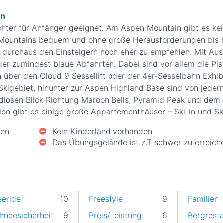
en
chter für Anfänger geeignet. Am Aspen Mountain gibt es kei
Mountains bequem und ohne große Herausforderungen bis h
a durchaus den Einsteigern noch eher zu empfehlen. Mit Au
er zumindest blaue Abfahrten. Dabei sind vor allem die Pis
 über den Cloud 9 Sessellift oder der 4er-Sesselbahn Exhibi
Skigebiet, hinunter zur Aspen Highland Base sind von jede
iosen Blick Richtung Maroon Bells, Pyramid Peak und dem
tion gibt es einige große Appartementhäuser – Ski-in und Sk
den
Kein Kinderland vorhanden
Das Übungsgelände ist z.T schwer zu erreich
eeride
10
Freestyle
9
Familien
hneesicherheit
9
Preis/Leistung
6
Bergrest