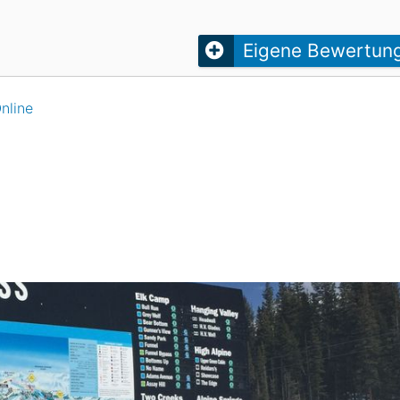
Head
Russland
Südkorea
Türkei
Dynastar
Salomon
Eigene Bewertun
Aserbaidschan
Vereinigte Arabische Emirate
nline
Stöckli
Kästle
Scott
ien
Ogso
Indigo
nien