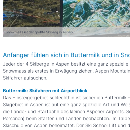
Snowmass ist der größte Skiberg in Aspen
Anfänger fühlen sich in Buttermilk und in 
Jeder der 4 Skiberge in Aspen besitzt eine ganz spezielle 
Snowmass als erstes in Erwägung ziehen. Aspen Mountain 
Skifahrer aufsuchen.
Buttermilk: Skifahren mit Airportblick
Das Einsteigergebiet schlechthin ist sicherlich Buttermil
Skigebiet in Aspen ist auf eine ganz spezielle Art und W
die Lande- und Startbahn des kleinen Aspener Airports. S
Personen) beim Starten und Landen beobachten. Im Talber
Skischule von Aspen beheimatet. Der Ski School Lift und d