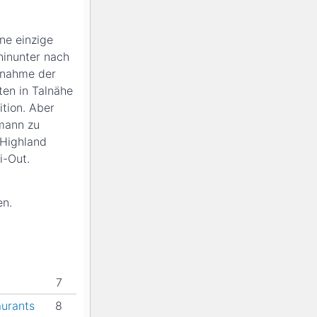
ne einzige
inunter nach
snahme der
ten in Talnähe
tion. Aber
rmann zu
 Highland
i-Out.
en.
7
aurants
8