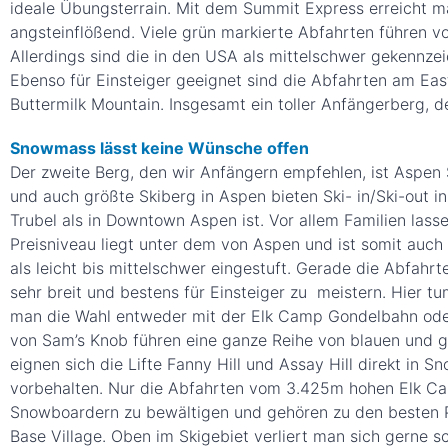
ideale Übungsterrain. Mit dem Summit Express erreicht ma
angsteinflößend. Viele grün markierte Abfahrten führen vo
Allerdings sind die in den USA als mittelschwer gekennze
Ebenso für Einsteiger geeignet sind die Abfahrten am E
Buttermilk Mountain. Insgesamt ein toller Anfängerberg, d
Snowmass lässt keine Wünsche offen
Der zweite Berg, den wir Anfängern empfehlen, ist Aspen 
und auch größte Skiberg in Aspen bieten Ski- in/Ski-out i
Trubel als in Downtown Aspen ist. Vor allem Familien lass
Preisniveau liegt unter dem von Aspen und ist somit auch
als leicht bis mittelschwer eingestuft. Gerade die Abfahrt
sehr breit und bestens für Einsteiger zu meistern. Hier t
man die Wahl entweder mit der Elk Camp Gondelbahn oder
von Sam’s Knob führen eine ganze Reihe von blauen und g
eignen sich die Lifte Fanny Hill und Assay Hill direkt in
vorbehalten. Nur die Abfahrten vom 3.425m hohen Elk C
Snowboardern zu bewältigen und gehören zu den besten Pi
Base Village. Oben im Skigebiet verliert man sich gerne sc