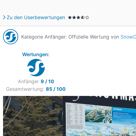
Asien
Blizzard
Südamerika
Japan
China
Zu den Userbewertungen
Argentinien
Chile
Iran
Indien
Kategorie Anfänger: Offizielle Wertung von
SnowO
Nordica
Asien
Ozeanien
Russland
China
Wertungen:
Neuseeland
Austral
Hagan
Südamerika
Anfänger
9 / 10
Chile
Argenti
Gesamtwertung:
85 / 100
Afrika
Ägypten