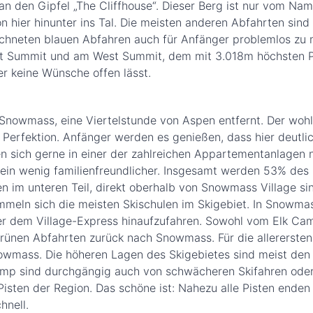
n den Gipfel „The Cliffhouse“. Dieser Berg ist nur vom Na
n hier hinunter ins Tal. Die meisten anderen Abfahrten sind 
ichneten blauen Abfahren auch für Anfänger problemlos zu 
ast Summit und am West Summit, dem mit 3.018m höchsten 
er keine Wünsche offen lässt.
Snowmass, eine Viertelstunde von Aspen entfernt. Der wohl 
n Perfektion. Anfänger werden es genießen, dass hier deutli
en sich gerne in einer der zahlreichen Appartementanlagen 
 ein wenig familienfreundlicher. Insgesamt werden 53% des
en im unteren Teil, direkt oberhalb von Snowmass Village si
ummeln sich die meisten Skischulen im Skigebiet. In Snowmas
 dem Village-Express hinaufzufahren. Sowohl vom Elk Cam
rünen Abfahrten zurück nach Snowmass. Für die allererste
 Snowmass. Die höheren Lagen des Skigebietes sind meist den 
amp sind durchgängig auch von schwächeren Skifahren ode
sten der Region. Das schöne ist: Nahezu alle Pisten ende
hnell.