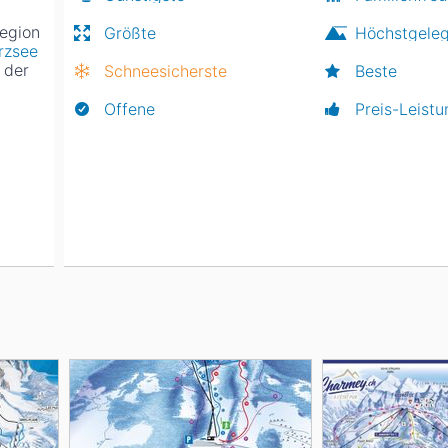
Region
Größte
Höchstgele
rzsee
 der
Schneesicherste
Beste
Offene
Preis-Leistu