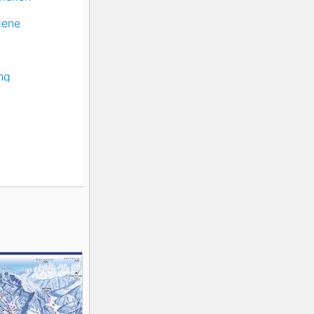
gene
ng