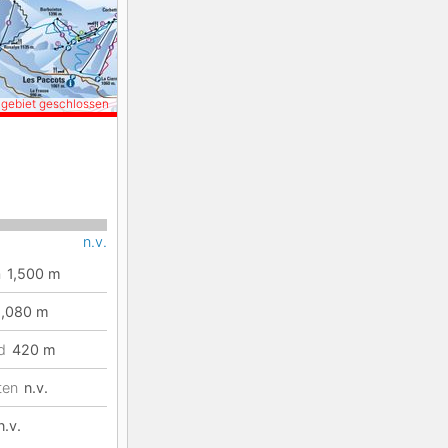
igebiet geschlossen
n.v.
n
1,500
m
1,080
m
d
420
m
ten
n.v.
n.v.