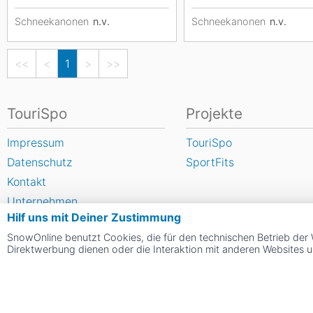
Schneekanonen
n.v.
Schneekanonen
n.v.
<<
<
1
>
>>
TouriSpo
Projekte
Impressum
TouriSpo
Datenschutz
SportFits
Kontakt
Unternehmen
Hilf uns mit Deiner Zustimmung
FAQ
SnowOnline benutzt Cookies, die für den technischen Betrieb der 
Newsletter
Direktwerbung dienen oder die Interaktion mit anderen Websites 
Widget
Umfragen
Skigebiet bewerten