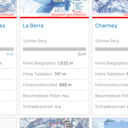
schlossen
Skigebiet geschlossen
Sk
res
La Berra
Charmey
Schnee Berg
Schnee Berg
n.v.
0cm
m
Höhe Bergstation
1,635
m
Höhe Bergstatio
Höhe Talstation
747
m
Höhe Talstation
Höhenunterschied
888
m
Höhenunterschie
Beschneibare Pisten
n.v.
Beschneibare Pis
Schneekanonen
n.v.
Schneekanonen