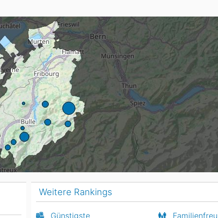
Head
Russland
Südkorea
Türkei
Dynastar
Salomon
Aserbaidschan
Vereinigte Arabische Emirate
Stöckli
Kästle
Scott
ien
Ogso
Indigo
nien
Weitere Rankings
Günstigste
Familienfreu