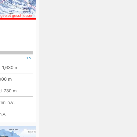
igebiet geschlossen
n.v.
n
1,630
m
900
m
d
730
m
ten
n.v.
n.v.