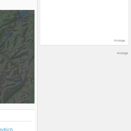
K2
Georgien
Black Diamond
Anzeige
Anzeige
ndlich