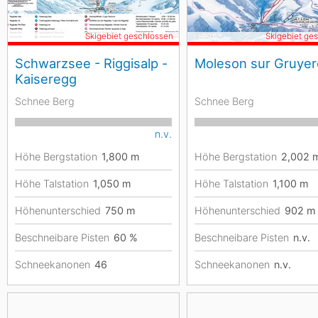
Skigebiet geschlossen
Skigebiet ge
Schwarzsee - Riggisalp -
Moleson sur Gruye
Kaiseregg
Schnee Berg
Schnee Berg
n.v.
Höhe Bergstation
1,800
m
Höhe Bergstation
2,002
Höhe Talstation
1,050
m
Höhe Talstation
1,100
m
Höhenunterschied
750
m
Höhenunterschied
902
m
Beschneibare Pisten
60 %
Beschneibare Pisten
n.v.
Schneekanonen
46
Schneekanonen
n.v.