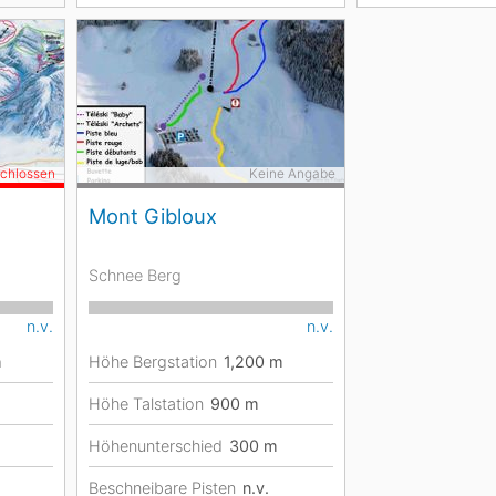
schlossen
Keine Angabe
Mont Gibloux
Schnee Berg
n.v.
n.v.
m
Höhe Bergstation
1,200
m
Höhe Talstation
900
m
Höhenunterschied
300
m
Beschneibare Pisten
n.v.