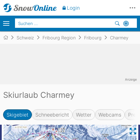
Login
Schweiz
Fribourg Region
Fribourg
Charmey
Anzeige
Skiurlaub Charmey
Skigebiet
Schneebericht
Wetter
Webcams
Prei