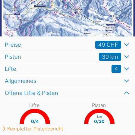
Preise
49 CHF
Pisten
30
km
Lifte
4
Allgemeines
Offene Lifte & Pisten
Lifte
Pisten
km
0/4
0/30
Kompletter Pistenbericht