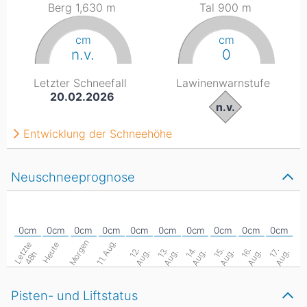
Berg 1,630
m
Tal 900
m
cm
cm
n.v.
0
Letzter Schneefall
Lawinenwarnstufe
20.02.2026
n.v.
Entwicklung der Schneehöhe
Neuschneeprognose
Morgen
11. Aug.
L
e
z
t
e
4
8
Heute
1
.
A
u
g
1
.
A
u
g
1
.
A
u
g
1
.
A
u
g
1
.
A
u
g
1
.
A
u
g
2
.
3
.
4
.
5
.
6
.
7
.
t
h
Pisten- und Liftstatus