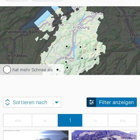
hat mehr Schnee als
Sortieren nach
Filter anzeigen
<<
<
1
>
>>