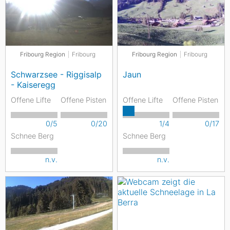
Fribourg Region
Fribourg
Fribourg Region
Fribourg
Schwarzsee - Riggisalp
Jaun
- Kaiseregg
Offene Lifte
Offene Pisten
Offene Lifte
Offene Pisten
0/5
0/20
1/4
0/17
Schnee Berg
Schnee Berg
n.v.
n.v.