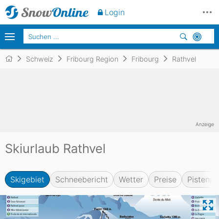
Login
Schweiz
Fribourg Region
Fribourg
Rathvel
Anzeige
Skiurlaub Rathvel
Skigebiet
Schneebericht
Wetter
Preise
Pistenpl