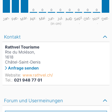
S
e
pt
Aug.
Dez.
Mär.
Jan.
Feb.
Jun.
Okt.
N
o
v
Apr.
Mai
Jul.
.
.
(in cm)
Kontakt
Rathvel Tourisme
Rte du Moléson,
1618
Châtel-Saint-Denis
Anfrage senden
Website:
www.rathvel.ch/
Tel.:
021 948 77 01
Forum und Usermeinungen