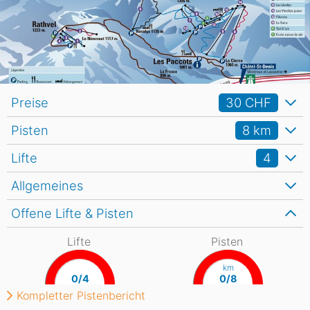
Preise
30 CHF
Pisten
8
km
Lifte
4
Allgemeines
Offene Lifte & Pisten
Lifte
Pisten
km
0/4
0/8
Kompletter Pistenbericht