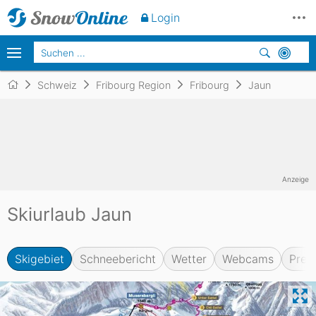
Login
Schweiz
Fribourg Region
Fribourg
Jaun
Anzeige
Skiurlaub Jaun
Skigebiet
Schneebericht
Wetter
Webcams
Prei