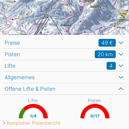
Preise
49 €
Pisten
20
km
Lifte
4
Allgemeines
Offene Lifte & Pisten
Lifte
Pisten
1/4
0/17
Kompletter Pistenbericht