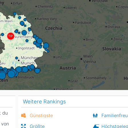
Head
Russland
Südkorea
Türkei
Dynastar
Salomon
Aserbaidschan
Vereinigte Arabische Emirate
Stöckli
Kästle
Scott
ien
Ogso
Indigo
nien
Weitere Rankings
t du
Günstigste
Familienfreu
s von
Größte
Höchstgele