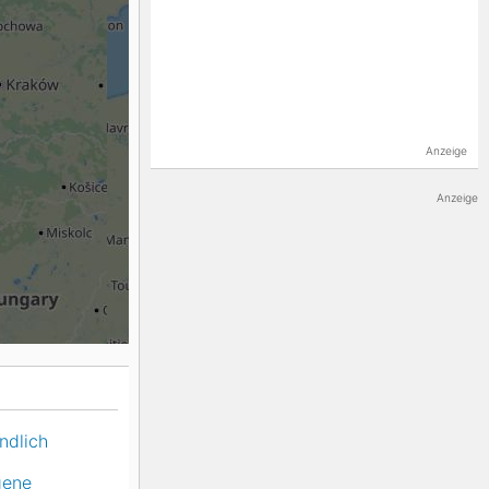
K2
Georgien
Black Diamond
Anzeige
Anzeige
ndlich
gene