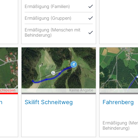
Ermäßigung (Familien)
Ermäßigung (Gruppen)
Ermäßigung (Menschen mit
Behinderung)
schlossen
Keine Angabe
h
Skilift Schneitweg
Fahrenberg
Ermäßigung (Men
Behinderung)