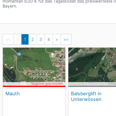
momentan 6,00 € für das Tagesticket das preiswerteste i
Bayern.
<<
<
1
2
3
4
>
>>
Skigebiet geschlossen
Kein
Mauth
Balsberglift in
Unterwössen