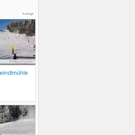
Anzeige
Keine Angabe
eindlmühle