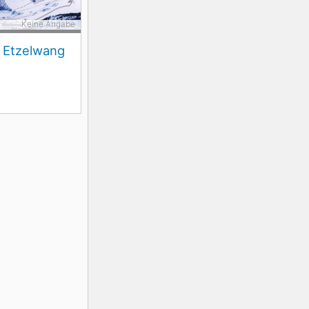
Keine Angabe
t Etzelwang