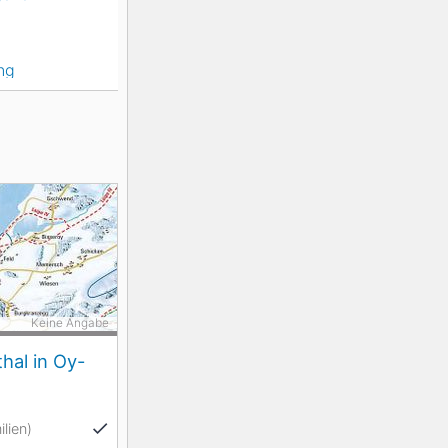
ng
Keine Angabe
thal in Oy-
lien)