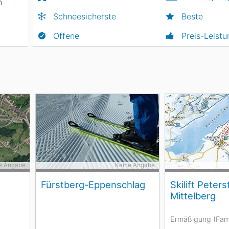
n
Schneesicherste
Beste
Offene
Preis-Leistu
e Angabe
Keine Angabe
Fürstberg-Eppenschlag
Skilift Peters
Mittelberg
Ermäßigung (Fami