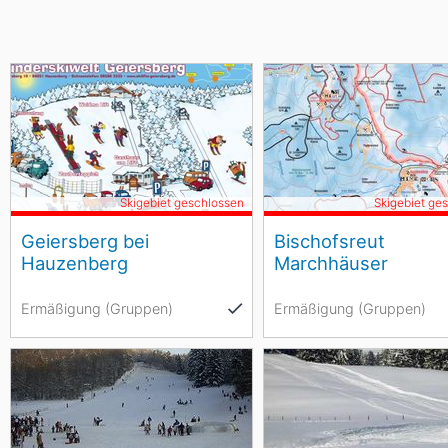
Skigebiet geschlossen
Skigebiet ge
Geiersberg bei
Bischofsreut
Hauzenberg
Marchhäuser
Ermäßigung (Gruppen)
Ermäßigung (Gruppen)