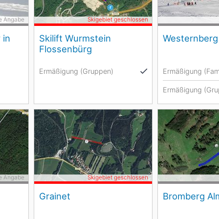
e Angabe
Skigebiet geschlossen
 in
Skilift Wurmstein
Westernberg
Flossenbürg
Ermäßigung (Gruppen)
Ermäßigung (Fami
Ermäßigung (Gru
e Angabe
Skigebiet geschlossen
Grainet
Bromberg Al