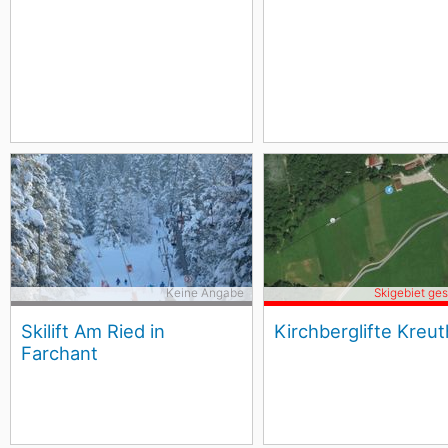
Keine Angabe
Skigebiet ge
Skilift Am Ried in
Kirchberglifte Kreut
Farchant