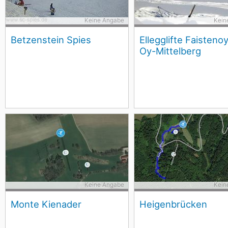
Keine Angabe
Kein
Betzenstein Spies
Ellegglifte Faistenoy
Oy-Mittelberg
Keine Angabe
Kein
Monte Kienader
Heigenbrücken