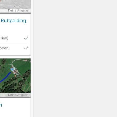
Keine Angabe
 Ruhpolding
lien)
ppen)
Keine Angabe
m