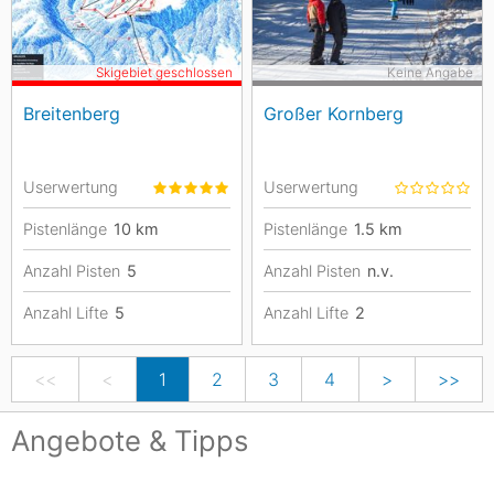
Skigebiet geschlossen
Keine Angabe
Breitenberg
Großer Kornberg
Userwertung
Userwertung
Pistenlänge
10
km
Pistenlänge
1.5
km
Anzahl Pisten
5
Anzahl Pisten
n.v.
Anzahl Lifte
5
Anzahl Lifte
2
<<
<
1
2
3
4
>
>>
Angebote & Tipps