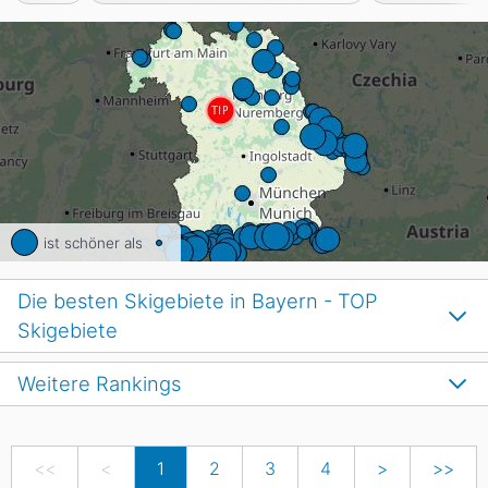
ist schöner als
Die besten Skigebiete in Bayern - TOP
Skigebiete
Weitere Rankings
<<
<
1
2
3
4
>
>>