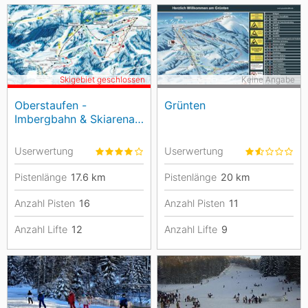
Skigebiet geschlossen
Keine Angabe
Oberstaufen -
Grünten
Imbergbahn & Skiarena
Steibis
Userwertung
Userwertung
Pistenlänge
17.6
km
Pistenlänge
20
km
Anzahl Pisten
16
Anzahl Pisten
11
Anzahl Lifte
12
Anzahl Lifte
9