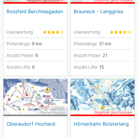
Skigebiet geschlossen
Skigebiet geschlossen
Rossfeld Berchtesgaden
Brauneck - Lenggries
Userwertung
Userwertung
Pistenlänge
9
km
Pistenlänge
31
km
Anzahl Pisten
6
Anzahl Pisten
21
Anzahl Lifte
6
Anzahl Lifte
15
Keine Angabe
Skigebiet geschlossen
Oberaudorf Hocheck
Hörnerbahn Bolsterlang