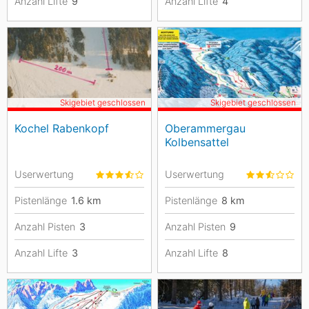
Anzahl Lifte
9
Anzahl Lifte
4
Skigebiet geschlossen
Skigebiet geschlossen
Kochel Rabenkopf
Oberammergau
Kolbensattel
Userwertung
Userwertung
Pistenlänge
1.6
km
Pistenlänge
8
km
Anzahl Pisten
3
Anzahl Pisten
9
Anzahl Lifte
3
Anzahl Lifte
8