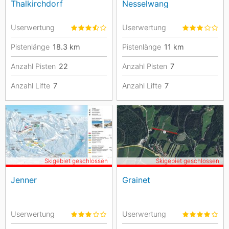
Thalkirchdorf
Nesselwang
Userwertung
Userwertung
Pistenlänge
18.3
km
Pistenlänge
11
km
Anzahl Pisten
22
Anzahl Pisten
7
Anzahl Lifte
7
Anzahl Lifte
7
Skigebiet geschlossen
Skigebiet geschlossen
Jenner
Grainet
Userwertung
Userwertung