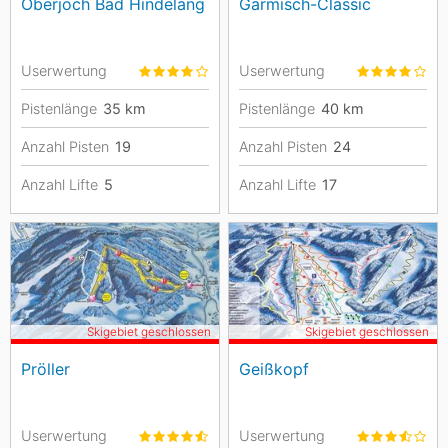
Oberjoch Bad Hindelang
Garmisch-Classic
Userwertung
Userwertung
Pistenlänge
35
km
Pistenlänge
40
km
Anzahl Pisten
19
Anzahl Pisten
24
Anzahl Lifte
5
Anzahl Lifte
17
Skigebiet geschlossen
Skigebiet geschlossen
Pröller
Geißkopf
Userwertung
Userwertung