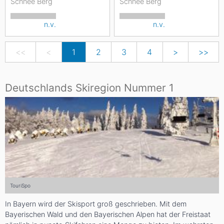
Schnee Berg
Schnee Berg
n.v.
n.v.
<<
<
1
2
3
4
>
>>
Deutschlands Skiregion Nummer 1
TouriSpo
In Bayern wird der Skisport groß geschrieben. Mit dem
Bayerischen Wald und den Bayerischen Alpen hat der Freistaat