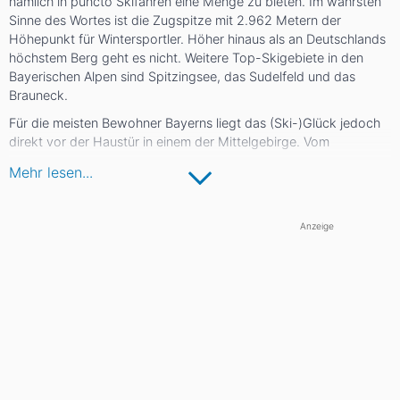
nämlich in puncto Skifahren eine Menge zu bieten. Im wahrsten
Sinne des Wortes ist die Zugspitze mit 2.962 Metern der
Höhepunkt für Wintersportler. Höher hinaus als an Deutschlands
höchstem Berg geht es nicht. Weitere Top-Skigebiete in den
Bayerischen Alpen sind Spitzingsee, das Sudelfeld und das
Brauneck.
Für die meisten Bewohner Bayerns liegt das (Ski-)Glück jedoch
direkt vor der Haustür in einem der Mittelgebirge. Vom
Frankenwald über das Fichtelgebirge bis zum Allgäu wird Ski
Mehr lesen...
gefahren. Ob Arber, Ochsenkopf oder Feuerberg - die
Skigebiete überzeugen durch gute Erreichbarkeit,
Familienfreundlichkeit und moderate Preise.
Anzeige
Darüber hinaus laden die Berge Bayerns abseits der Pisten zum
Rodeln, Langlaufen und Winterwandern ein. Zu guter Letzt darf
nach einem Tag im Schnee ein herzhaftes Essen nicht fehlen. Die
bayerische Küche mit ihren Spezialitäten wie Schweinsbraten,
Knödeln oder leckeren Mehlspeisen lässt keine Wünsche offen.