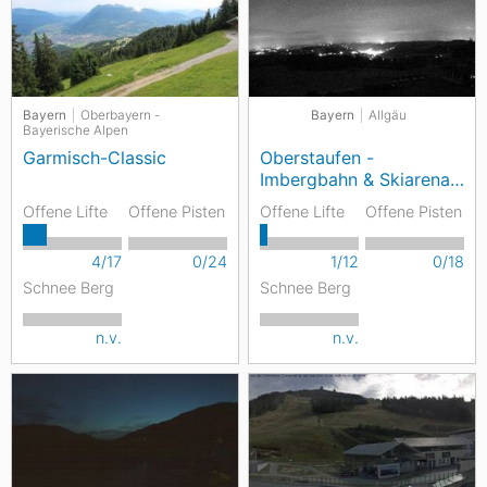
Bayern
Oberbayern -
Bayern
Allgäu
Bayerische Alpen
Garmisch-Classic
Oberstaufen -
Imbergbahn & Skiarena
Steibis
Offene Lifte
Offene Pisten
Offene Lifte
Offene Pisten
4/17
0/24
1/12
0/18
Schnee Berg
Schnee Berg
n.v.
n.v.