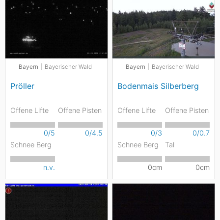
Bayern
Bayerischer Wald
Bayern
Bayerischer Wald
Pröller
Bodenmais Silberberg
Offene Lifte
Offene Pisten
Offene Lifte
Offene Pisten
0/5
0/4.5
0/3
0/0.7
Schnee Berg
Schnee Berg
Tal
n.v.
0cm
0cm