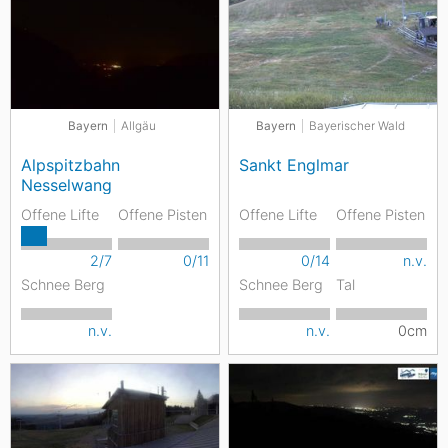
Bayern
Allgäu
Bayern
Bayerischer Wald
Alpspitzbahn
Sankt Englmar
Nesselwang
Offene Lifte
Offene Pisten
Offene Lifte
Offene Pisten
2/7
0/11
0/14
n.v.
Schnee Berg
Schnee Berg
Tal
n.v.
n.v.
0cm