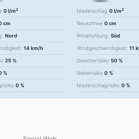
2
2
g
0
l/m
Niederschlag
0
l/m
0
cm
Neuschnee
0
cm
g:
Nord
Windrichtung:
Süd
ndigkeit:
14
km/h
Windgeschwindigkeit:
11
k
ko
25 %
Gewitterrisiko
50 %
0 %
Nebelrisiko
0 %
risiko
0 %
Niederschlagrisiko
0 %
Social Web