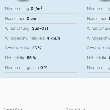
2
Niederschlag
0
l/m
Niederschla
Neuschnee
0
cm
Neuschnee
Windrichtung:
Süd-Ost
Windrichtun
Windgeschwindigkeit:
4
km/h
Windgeschwi
Gewitterrisiko
25 %
Gewitterrisi
Nebelrisiko
55 %
Nebelrisiko
Niederschlagrisiko
0 %
Niederschlag
TouriSpo
Projekte