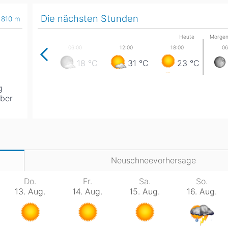
Die nächsten Stunden
810
m
Head
Russland
Südkorea
Türkei
Dynastar
Salomon
Heute
Morge
Aserbaidschan
Vereinigte Arabische Emirate
18
°C
31
°C
23
°C
Stöckli
Kästle
Scott
g
ien
ber
Ogso
Indigo
nien
Neuschneevorhersage
Do.
Fr.
Sa.
So.
13. Aug.
14. Aug.
15. Aug.
16. Aug.