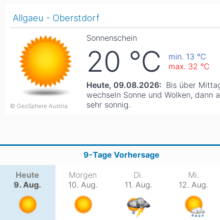
Asien
Allgaeu - Oberstdorf
Blizzard
Südamerika
Japan
China
Sonnenschein
Argentinien
Chile
Iran
Indien
20
°C
min. 13
°C
Nordica
Asien
max. 32
°C
Ozeanien
Heute, 09.08.2026:
Bis über Mitta
Russland
China
Neuseeland
Austral
wechseln Sonne und Wolken, dann a
sehr sonnig.
Hagan
© GeoSphere Austria
Südamerika
Chile
Argenti
9-Tage Vorhersage
Afrika
Heute
Morgen
Di.
Mi.
Ägypten
9. Aug.
10. Aug.
11. Aug.
12. Aug.