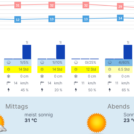
31
32
32
29
14
13
13
12
1l/5%
1l/10%
0l/25%
4l/60%
14 Std
14 Std
12 Std
6.5 Std
0 cm
0 cm
0 cm
0 cm
14
km/h
14
km/h
11
km/h
11
km/h
45 %
20 %
50 %
65 %
Mittags
Abends
meist sonnig
Sonn
31
°C
23
°