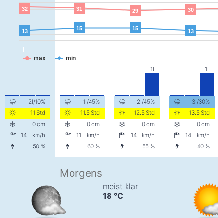
32
31
30
29
15
15
13
13
max
min
2l/10%
1l/45%
2l/45%
3l/30%
11 Std
11.5 Std
12.5 Std
13.5 Std
0 cm
0 cm
0 cm
0 cm
14
km/h
11
km/h
14
km/h
14
km/h
50 %
60 %
55 %
40 %
Morgens
meist klar
18
°C