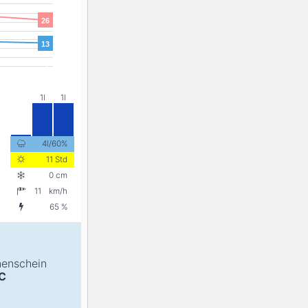
26
13
4l/60%
11 Std
0 cm
11
km/h
65 %
enschein
C