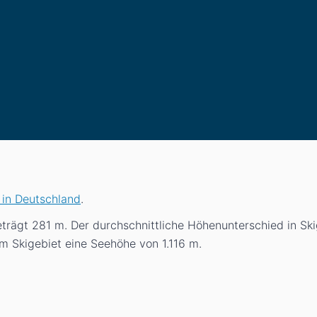
 in Deutschland
.
eträgt 281
m
. Der durchschnittliche Höhenunterschied in Ski
em Skigebiet eine Seehöhe von 1.116
m
.