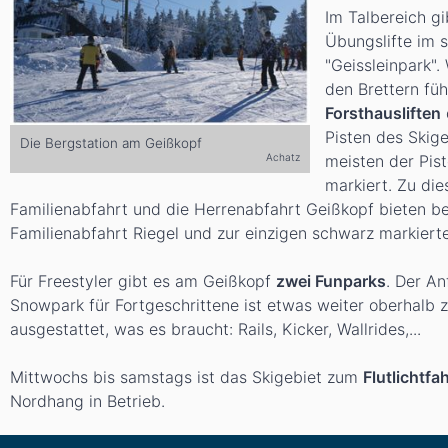
Im Talbereich gi
Übungslifte im 
"Geissleinpark".
den Brettern füh
Forsthausliften
Pisten des Skig
Die Bergstation am Geißkopf
meisten der Pis
Achatz
markiert. Zu di
Familienabfahrt und die Herrenabfahrt Geißkopf bieten b
Familienabfahrt Riegel und zur einzigen schwarz markiert
Für Freestyler gibt es am Geißkopf
zwei Funparks
. Der An
Snowpark für Fortgeschrittene ist etwas weiter oberhalb 
ausgestattet, was es braucht: Rails, Kicker, Wallrides,...
Mittwochs bis samstags ist das Skigebiet zum
Flutlichtfa
Nordhang in Betrieb.