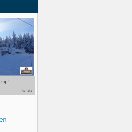
ßkopf-
Achatz
ten