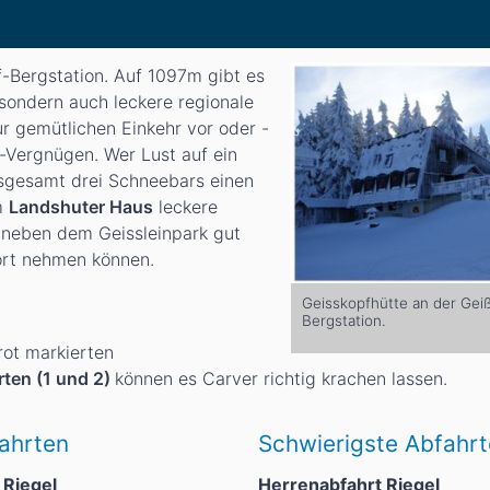
-Bergstation. Auf 1097m gibt es
 sondern auch leckere regionale
ur gemütlichen Einkehr vor oder -
-Vergnügen. Wer Lust auf ein
sgesamt drei Schneebars einen
im
Landshuter Haus
leckere
 neben dem Geissleinpark gut
ort nehmen können.
Geisskopfhütte an der Gei
Bergstation.
rot markierten
ten (1 und 2)
können es Carver richtig krachen lassen.
ahrten
Schwierigste Abfahr
 Riegel
Herrenabfahrt Riegel