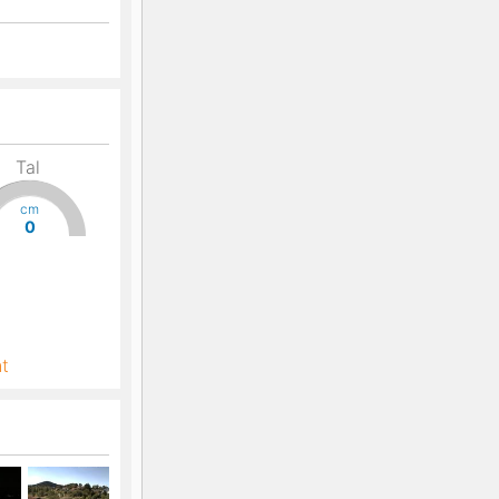
Tal
cm
0
ht