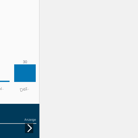
v.
Dez.
Anzeige