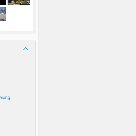
eiung