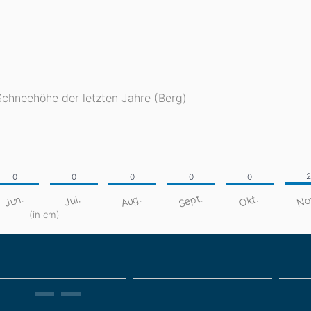
Schneehöhe der letzten Jahre (Berg)
Sept.
No
Aug.
Jun.
Okt.
Jul.
(in cm)