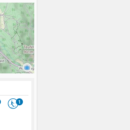
K2
Georgien
Black Diamond
1