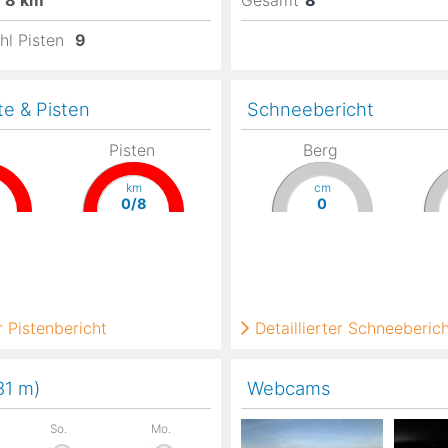
8
km
Gesamt
8
hl Pisten
9
te & Pisten
Schneebericht
Pisten
Berg
km
cm
0/8
0
 Pistenbericht
Detaillierter Schneeberic
81
m
)
Webcams
So.
Mo.