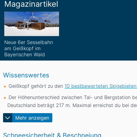
Magazinartikel
Neue 6er Sesselbahn
am Geißkopf im
Bayerischen Wald
Wissenswertes
Geißkopf gehört zu den
10 bestbewerteten Skigebieten
Der Höhenunterschied zwischen Tal- und Bergstation b
Deutschland beträgt 217
m
. Maximal erreichst du bei d
Mehr anzeigen
Schneesicherheit & Beschneiung