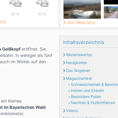
25
°C
23
°C
cht
Alle Webcams
Inhaltsverzeichnis
n Geißkopf
eröffnet. Sie
Wissenswertes
elbahn. In weniger als fünf
auch im Winter auf den
Neuigkeiten
Das Skigebiet
Magazinartikel
Schneesicherheit & Beschn
Hütten und Einkehr
Besondere Pisten
 ein kleines
Nachtski & Flutlichtfahren
et
im Bayerischen Wald
Videos
tenkilometer.