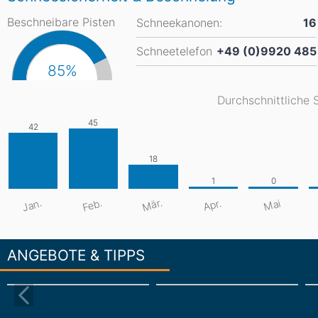
Beschneibare Pisten
Schneekanonen:
16
Schneetelefon
+49 (0)9920 485
85%
Durchschnittliche 
Mär.
Jan.
Feb.
Apr.
Mai
ANGEBOTE & TIPPS