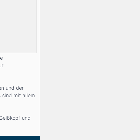
ie
ur
en und der
 sind mit allem
 Geißkopf und