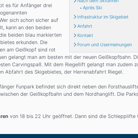
Nach dem Skifahren
bt es für Anfänger drei
Après Ski
sogenannten
Infrastruktur im Skigebiet
 Wer sich schon sicher auf
Anfahrt
lt, kann an den beiden
die beiden blau markierten
Kontakt
ebietes erkunden. Die
Forum und Usermeinungen
ten am Geißkopf sind rot
esen gelangt man am besten mit der neuen Geißkopfbahn. D
esten Carvingspaß. Mit dem Riegellift gelangt man zudem z
en Abfahrt des Skigebietes, der Herrenabfahrt Riegel.
fänger Funpark befindet sich direkt neben den Forsthauslift
zwischen der Geißkopfbahn und dem Nordhanglift. Die Parks
hren
von 18 bis 22 Uhr geöffnet. Dann sind die Schlepplifte