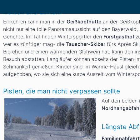
Hütten und Einkehr
Einkehren kann man in der
Geißkopfhütte
an der Geißkopf
nicht nur eine tolle Panoramaaussicht auf den Bayerwald,
Gerichte. Im Tal finden Wintersportler den
Forstgasthof
z
wer es zünftiger mag- die
Tauscher-Skibar
fürs Après Ski
Bierchen und einen wärmenden Glühwein hat, kann den in
Besuch abstatten. Langläufer können abseits der Pisten 
Schmankerl genießen. Kinder sind im Wärme-Häusl gleich
aufgehoben, wo sie sich eine kurze Auszeit vom Wintersp
Pisten, die man nicht verpassen sollte
Auf den beiden 
Nordhangabfahr
Längste Abf
Familienabfahrt