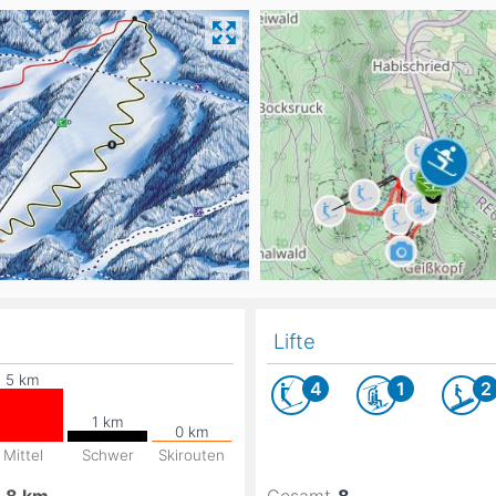
Head
Russland
Südkorea
Türkei
Dynastar
Salomon
Aserbaidschan
Vereinigte Arabische Emirate
Stöckli
Kästle
Scott
ien
Ogso
Indigo
nien
Lifte
4
1
2
Mittel
Schwer
Skirouten