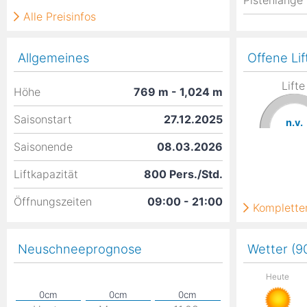
Pistenlänge
Alle Preisinfos
Allgemeines
Offene Lif
Lifte
Höhe
769
m
- 1,024
m
Saisonstart
27.12.2025
n.v.
Saisonende
08.03.2026
Liftkapazität
800 Pers./Std.
Öffnungszeiten
09:00 - 21:00
Kompletter
Neuschneeprognose
Wetter (
Heute