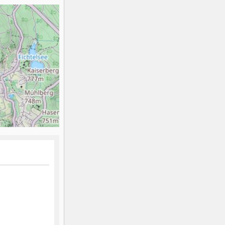
K2
Georgien
Black Diamond