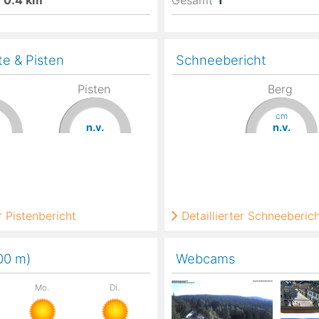
0.4
km
Gesamt
1
te & Pisten
Schneebericht
Pisten
Berg
cm
n.v.
n.v.
 Pistenbericht
Detaillierter Schneeberic
900
m
)
Webcams
Mo.
Di.