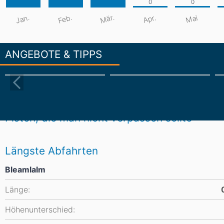
Mär.
Jan.
Feb.
Apr.
Mai
ANGEBOTE & TIPPS
Pisten, die man nicht verpassen sollte
Längste Abfahrten
Bleamlalm
Länge:
Höhenunterschied: