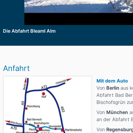
Die Abfahrt Bleaml Alm
Anfahrt
Mit dem Auto
Von
Berlin
aus k
Abfahrt Bad Ber
Bischofsgrün z
Von
München
au
an der Abfahrt B
Von
Regensbur