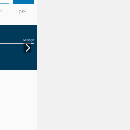
v.
Dez.
Anzeige