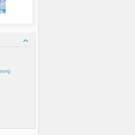
eiung