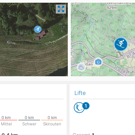
Head
Russland
Südkorea
Türkei
Dynastar
Salomon
Aserbaidschan
Vereinigte Arabische Emirate
Stöckli
Kästle
Scott
ien
Ogso
Indigo
nien
Lifte
1
Mittel
Schwer
Skirouten