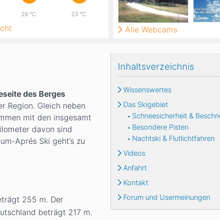
29
°C
23
°C
cht
Alle Webcams
Inhaltsverzeichnis
Wissenswertes
eseite des Berges
Das Skigebiet
er Region. Gleich neben
Schneesicherheit & Beschn
kommen mit den insgesamt
Besondere Pisten
Kilometer davon sind
Nachtski & Flutlichtfahren
Zum-Aprés Ski geht’s zu
Videos
Anfahrt
Kontakt
Forum und Usermeinungen
eträgt 255
m
. Der
eutschland beträgt 217
m
.