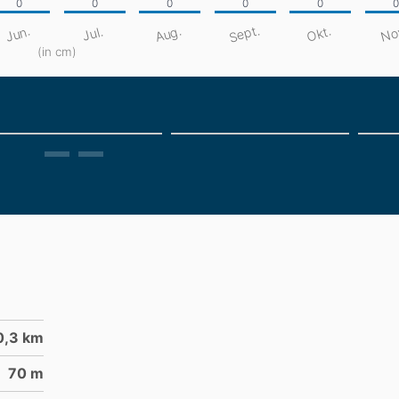
Sept.
No
Aug.
Jun.
Okt.
Jul.
(in cm)
0,3
km
70
m