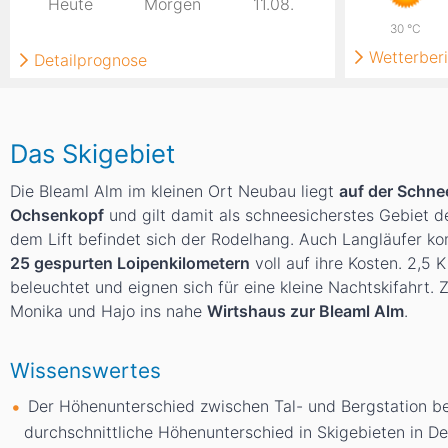
Heute
Morgen
11.08.
30
°C
Wetterberi
Detailprognose
Das Skigebiet
Die Bleaml Alm im kleinen Ort Neubau liegt
auf der Schne
Ochsenkopf
und gilt damit als schneesicherstes Gebiet d
dem Lift befindet sich der Rodelhang. Auch Langläufer 
25 gespurten Loipenkilometern
voll auf ihre Kosten. 2,5 
beleuchtet und eignen sich für eine kleine Nachtskifahrt. 
Monika und Hajo ins nahe
Wirtshaus zur Bleaml Alm
.
Wissenswertes
Der Höhenunterschied zwischen Tal- und Bergstation b
durchschnittliche Höhenunterschied in Skigebieten in D