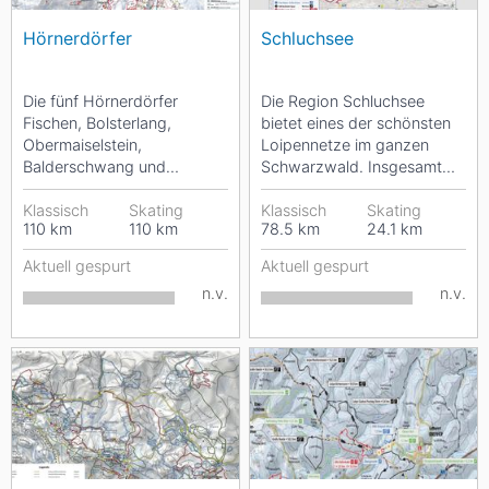
Hörnerdörfer
Schluchsee
Die fünf Hörnerdörfer
Die Region Schluchsee
Fischen, Bolsterlang,
bietet eines der schönsten
Obermaiselstein,
Loipennetze im ganzen
Balderschwang und
Schwarzwald. Insgesamt
Ofterschwang im Allgäu
stehen Langläufern hier
bieten Langlaufvergnügen
Klassisch
Skating
mehr als 100 Kilometer...
Klassisch
Skating
110
km
110
km
78.5
km
24.1
km
auf über...
Aktuell gespurt
Aktuell gespurt
n.v.
n.v.