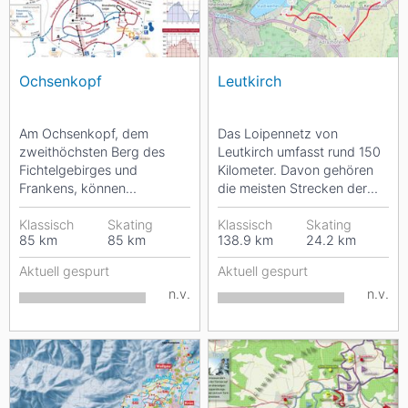
Ochsenkopf
Leutkirch
Am Ochsenkopf, dem
Das Loipennetz von
zweithöchsten Berg des
Leutkirch umfasst rund 150
Fichtelgebirges und
Kilometer. Davon gehören
Frankens, können
die meisten Strecken der
Langläufer auf 100
mittelschweren Kategorie
Loipenkilometern durch die
Klassisch
Skating
an. Die Loipen sind...
Klassisch
Skating
85
km
85
km
138.9
km
24.2
km
winterliche...
Aktuell gespurt
Aktuell gespurt
n.v.
n.v.