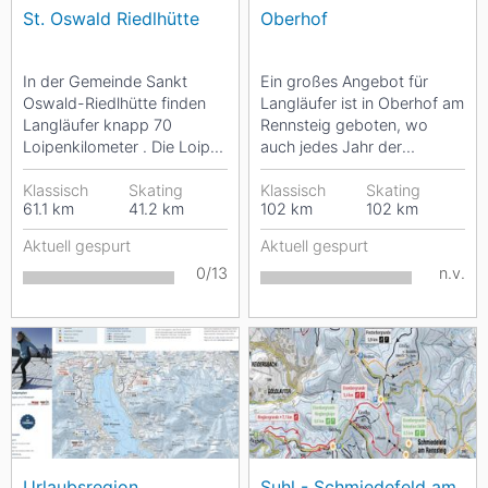
St. Oswald Riedlhütte
Oberhof
In der Gemeinde Sankt
Ein großes Angebot für
Oswald-Riedlhütte finden
Langläufer ist in Oberhof am
Langläufer knapp 70
Rennsteig geboten, wo
Loipenkilometer . Die Loipen
auch jedes Jahr der
sind größtenteils nur für den
Biathlon-Weltcup zu Gast
klassischen...
Klassisch
Skating
ist. Weit über 100...
Klassisch
Skating
61.1
km
41.2
km
102
km
102
km
Aktuell gespurt
Aktuell gespurt
0/13
n.v.
Urlaubsregion
Suhl - Schmiedefeld am