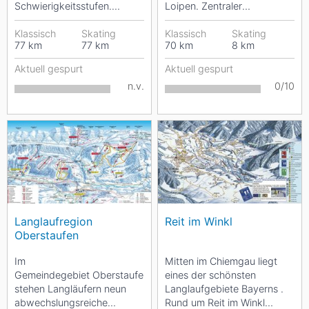
Schwierigkeitsstufen.
Loipen. Zentraler
Sämtliche Strecken sind
Ausgangspunkt ist das
sowohl für klassisches...
Klassisch
Skating
Parkhaus „Am
Klassisch
Skating
77
km
77
km
70
km
8
km
Winterbergtor“ auf 600...
Aktuell gespurt
Aktuell gespurt
n.v.
0/10
Langlaufregion
Reit im Winkl
Oberstaufen
Im
Mitten im Chiemgau liegt
Gemeindegebiet Oberstaufen
eines der schönsten
stehen Langläufern neun
Langlaufgebiete Bayerns .
abwechslungsreiche
Rund um Reit im Winkl