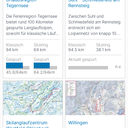
Tegernsee
Rennsteig
Die Ferienregion Tegernsee
Zwischen Suhl und
bietet rund 100 Kilometer
Schmiedefeld am Rennsteig
gespurte Langlaufloipen,
erstreckt sich ein
sowohl für klassische Läufer
Loipennetz von knapp 100
als auch für Skater. Durch
Kilometern. Bei Heidersbach
die Orte...
Klassisch
Skating
führen die Loipen durch
Klassisch
Skating
94
km
64
km
94.5
km
38.1
km
den...
Gespurt
Gespurt
Aktuell gespurt
n.v.
45.8/64km
64.2/94km
Skilanglaufzentrum
Willingen