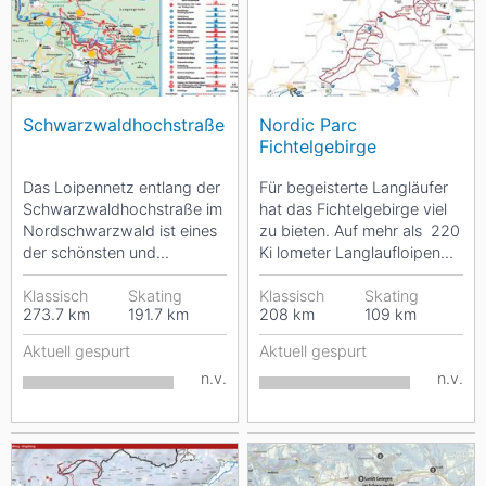
Schwarzwaldhochstraße
Nordic Parc
Fichtelgebirge
Das Loipennetz entlang der
Für begeisterte Langläufer
Schwarzwaldhochstraße im
hat das Fichtelgebirge viel
Nordschwarzwald ist eines
zu bieten. Auf mehr als 220
der schönsten und
Ki lometer Langlaufloipen
bekanntesten in
kannst Du die verschneite...
Deutschland. In den...
Klassisch
Skating
Klassisch
Skating
273.7
km
191.7
km
208
km
109
km
Aktuell gespurt
Aktuell gespurt
n.v.
n.v.