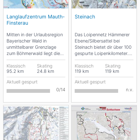
Langlaufzentrum Mauth-
Steinach
Finsterau
Mitten in der Urlaubsregion
Das Loipennetz Hämmerer
Bayerischer Wald in
Ebene/Silbersattel bei
unmittelbarer Grenzlage
Steinach bietet dir über 100
zum Böhmerwald liegt die
gespurte Loipenkilometer.
Gemeinde Mauth-Finsterau.
Die 13 Loipen werden, je
Beim Langlaufen auf...
Klassisch
Skating
nach...
Klassisch
Skating
95.2
km
24.8
km
119
km
119
km
Aktuell gespurt
Aktuell gespurt
0/14
n.v.