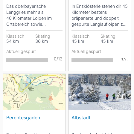
Das oberbayerische
In Enzklösterle stehen dir 45
Lenggries mehr als
Kilometer bestens
40 Kilometer Loipen im
präparierte und doppelt
Ortsbereich sowie
gespurte Langlaufloipen zur
insgesamt 112 Kilometer
Verfügung. Die Loipen
Loipenstrecken in der
Klassisch
Skating
gehören zum...
Klassisch
Skating
54
km
36
km
45
km
45
km
umliegenden...
Aktuell gespurt
Aktuell gespurt
0/13
n.v.
Berchtesgaden
Albstadt