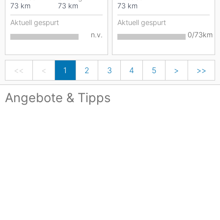
73
km
73
km
73
km
Aktuell gespurt
Aktuell gespurt
n.v.
0/73km
<<
<
1
2
3
4
5
>
>>
Angebote & Tipps