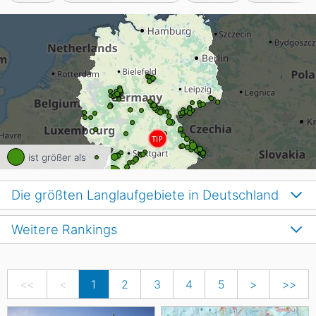
ist größer als
Die größten Langlaufgebiete in Deutschland
Weitere Rankings
<<
<
1
2
3
4
5
>
>>