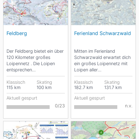
Feldberg
Ferienland Schwarzwald
Der Feldberg bietet ein über
Mitten im Ferienland
120 Kilometer großes
Schwarzwald erwartet dich
Loipennetz . Die Loipen
ein großes Loipennetz mit
entsprechen
Loipen aller
unterschiedlichen
Schwierigkeitsstufen. Zum
Schwierigkeitsgraden und
Klassisch
Skating
klassischen Langlaufen
Klassisch
Skating
115
km
100
km
182.7
km
131.7
km
liegen auf...
oder...
Aktuell gespurt
Aktuell gespurt
0/23
n.v.