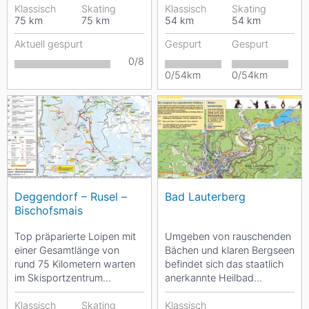
wahren...
Klassisch
Skating
Bandbreite an...
Klassisch
Skating
75
km
75
km
54
km
54
km
Aktuell gespurt
Gespurt
Gespurt
0/8
0/54km
0/54km
Deggendorf – Rusel –
Bad Lauterberg
Bischofsmais
Top präparierte Loipen mit
Umgeben von rauschenden
einer Gesamtlänge von
Bächen und klaren Bergseen
rund 75 Kilometern warten
befindet sich das staatlich
im Skisportzentrum
anerkannte Heilbad
Breitenau-Geißkopf auf
Lauterberg. Der Ort liegt auf
passionierte Langläufer....
Klassisch
Skating
einer Höhe von...
Klassisch