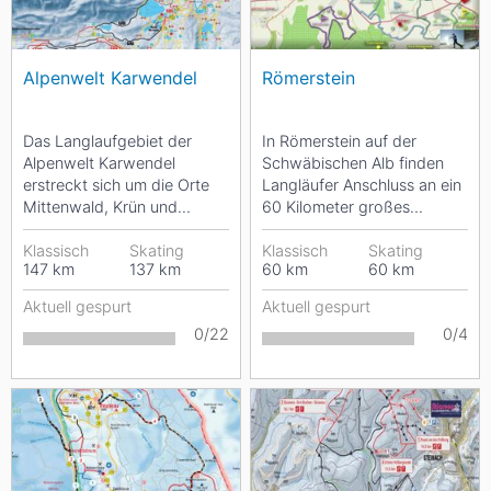
Alpenwelt Karwendel
Römerstein
Das Langlaufgebiet der
In Römerstein auf der
Alpenwelt Karwendel
Schwäbischen Alb finden
erstreckt sich um die Orte
Langläufer Anschluss an ein
Mittenwald, Krün und
60 Kilometer großes
Wallgau. Das Loipennetz
Loipennetz. So kann man
umfasst rund 150
Klassisch
Skating
sich selber einen...
Klassisch
Skating
147
km
137
km
60
km
60
km
Kilometer...
Aktuell gespurt
Aktuell gespurt
0/22
0/4