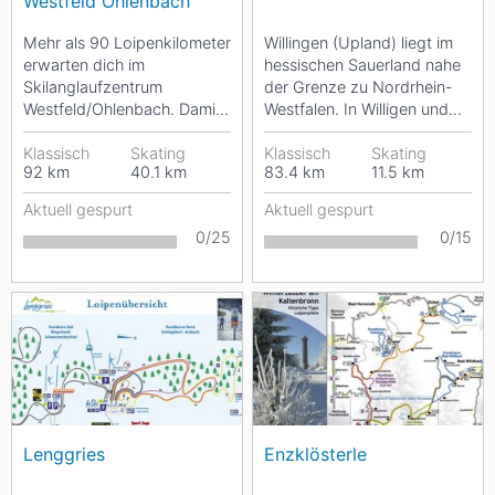
Westfeld Ohlenbach
Mehr als 90 Loipenkilometer
Willingen (Upland) liegt im
erwarten dich im
hessischen Sauerland nahe
Skilanglaufzentrum
der Grenze zu Nordrhein-
Westfeld/Ohlenbach. Damit
Westfalen. In Willigen und
bietet das Langlaufgebiet
seinen Ortsteilen Usseln,
eine große Auswahl an...
Klassisch
Skating
Rattlar,...
Klassisch
Skating
92
km
40.1
km
83.4
km
11.5
km
Aktuell gespurt
Aktuell gespurt
0/25
0/15
Lenggries
Enzklösterle