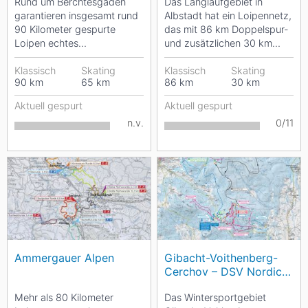
Rund um Berchtesgaden
Das Langlaufgebiet in
garantieren insgesamt rund
Albstadt hat ein Loipennetz,
90 Kilometer gespurte
das mit 86 km Doppelspur-
Loipen echtes
und zusätzlichen 30 km
Langlaufvergnügen. In
Skating-Loipen, sowohl
Scharitzkehl am
Klassisch
Skating
für...
Klassisch
Skating
90
km
65
km
86
km
30
km
Obersalzberg...
Aktuell gespurt
Aktuell gespurt
n.v.
0/11
Ammergauer Alpen
Gibacht-Voithenberg-
Cerchov – DSV Nordic
Aktiv Zentrum
Mehr als 80 Kilometer
Das Wintersportgebiet