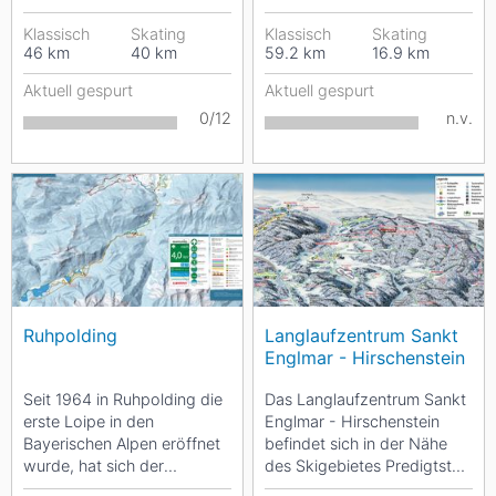
Rundloipen und drei
ziehen sich zahlreiche frisch
Verbindungsloipen zur
Klassisch
Skating
gespurte Loipen...
Klassisch
Skating
46
km
40
km
59.2
km
16.9
km
Auswahl - aufgeteilt in 40...
Aktuell gespurt
Aktuell gespurt
0/12
n.v.
Ruhpolding
Langlaufzentrum Sankt
Englmar - Hirschenstein
Seit 1964 in Ruhpolding die
Das Langlaufzentrum Sankt
erste Loipe in den
Englmar - Hirschenstein
Bayerischen Alpen eröffnet
befindet sich in der Nähe
wurde, hat sich der
des Skigebietes Predigtstuhl
Wintersportort zu einem
und hält eine große