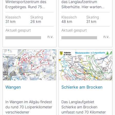
Wintersportzentrum des
das Langlaufzentrum
Erzgebirges. Rund 75
Silberhütte. Hier warten
Kilometer Langlaufloipen hat
rund 50 km klassisch
die Region zu bieten....
Klassisch
Skating
gespurte Loipen sowie...
Klassisch
Skating
31
km
26
km
48
km
31
km
Aktuell gespurt
Aktuell gespurt
n.v.
n.v.
Wangen
Schierke am Brocken
In Wangen im Allgäu findest
Das Langlaufgebiet
du rund 70 Loipenkilometer
Schierke am Brocken
verschiedener
umfasst rund 70 Kilometer