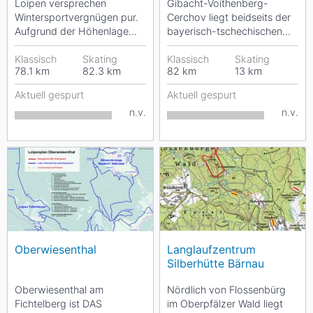
Loipen versprechen
Gibacht-Voithenberg-
Wintersportvergnügen pur.
Cerchov liegt beidseits der
Aufgrund der Höhenlage
bayerisch-tschechischen
gelten die Ammergauer
Grenze zwischen den
Alpen als besonders...
Klassisch
Skating
Städten Domazlice und
Klassisch
Skating
78.1
km
82.3
km
82
km
13
km
Klenci...
Aktuell gespurt
Aktuell gespurt
n.v.
n.v.
Oberwiesenthal
Langlaufzentrum
Silberhütte Bärnau
Oberwiesenthal am
Nördlich von Flossenbürg
Fichtelberg ist DAS
im Oberpfälzer Wald liegt