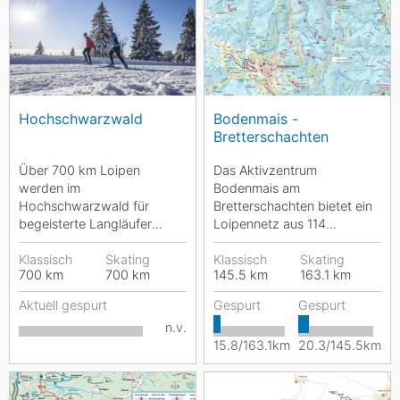
Hochschwarzwald
Bodenmais -
Bretterschachten
Über 700 km Loipen
Das Aktivzentrum
werden im
Bodenmais am
Hochschwarzwald für
Bretterschachten bietet ein
begeisterte Langläufer
Loipennetz aus 114
täglich gespurt. Du hast
Loipenkilometern und
dabei die Auswahl zwischen
Klassisch
Skating
gehört zu den
Klassisch
Skating
700
km
700
km
145.5
km
163.1
km
einfacheren,...
schneesichersten...
Aktuell gespurt
Gespurt
Gespurt
n.v.
15.8/163.1km
20.3/145.5km