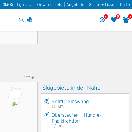
Ski-Konfigurator
Gewinnspiele
Angebote
Schnee-Ticker
Karte
+
0
+
Specials
Frankreich
Norwegen
Frankreich
Racecarver
Spanien
Slowenien
Twin-Tip / Freestyle
Bulgarien
Anzeige
Skigebiete in der Nähe
Liechtenstein
Skilifte Sinswang
1,5
km
Oberstaufen - Hündle-
Elan
Thalkirchdorf
2,1
km