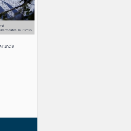
cht
Oberstaufen Tourismus
marunde