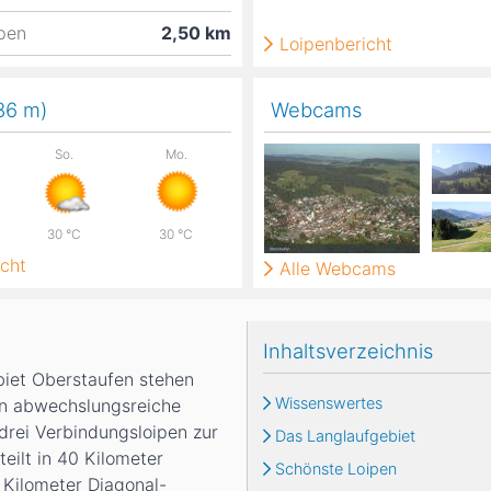
ipen
2,50
km
Loipenbericht
886
m
)
Webcams
So.
Mo.
30
°C
30
°C
cht
Alle Webcams
Inhaltsverzeichnis
iet Oberstaufen stehen
Wissenswertes
un abwechslungsreiche
drei Verbindungsloipen zur
Das Langlaufgebiet
eilt in 40 Kilometer
Schönste Loipen
 Kilometer Diagonal-