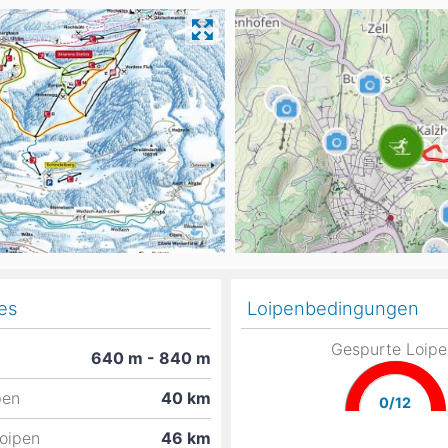
Head
Russland
Südkorea
Türkei
Dynastar
Salomon
Aserbaidschan
Vereinigte Arabische Emirate
Stöckli
Kästle
Scott
ien
Ogso
Indigo
nien
es
Loipenbedingungen
Gespurte Loipe
640
m
- 840
m
pen
40
km
0/12
Loipen
46
km