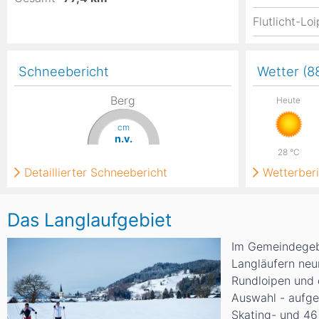
Flutlicht-Lo
Schneebericht
Wetter (
Berg
Heute
cm
n.v.
28
°C
Detaillierter Schneebericht
Wetterberi
Das Langlaufgebiet
Im Gemeindegeb
Langläufern ne
Rundloipen und 
Auswahl - aufget
Skating- und 46