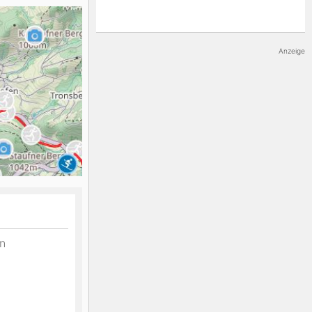
K2
Georgien
Anzeige
Black Diamond
n