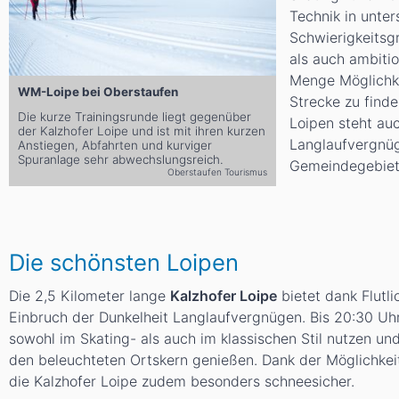
Technik in unter
Schwierigkeitsg
als auch ambitio
Menge Möglichke
WM-Loipe bei Oberstaufen
Strecke zu find
Die kurze Trainingsrunde liegt gegenüber
Loipen steht au
der Kalzhofer Loipe und ist mit ihren kurzen
Langlaufvergnü
Anstiegen, Abfahrten und kurviger
Spuranlage sehr abwechslungsreich.
Gemeindegebiet
Oberstaufen Tourismus
Die schönsten Loipen
Die 2,5 Kilometer lange
Kalzhofer Loipe
bietet dank Flutl
Einbruch der Dunkelheit Langlaufvergnügen. Bis 20:30 Uhr
sowohl im Skating- als auch im klassischen Stil nutzen un
den beleuchteten Ortskern genießen. Dank der Möglichkeit
die Kalzhofer Loipe zudem besonders schneesicher.