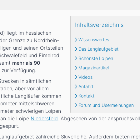
Inhaltsverzeichnis
d) liegt im hessischen
Wissenswertes
der Grenze zu Nordrhein-
lligen und seinen Ortsteilen
Das Langlaufgebiet
 Schwalefeld und Eimelrod
Schönste Loipen
esamt
mehr als 90
Magazinartikel
zur Verfügung.
Videos
Strecken in sämtlichen
Anfahrt
raden, aber vor allem
tliche Langläufer kommen
Kontakt
lometer mittelschweren
Forum und Usermeinungen
ometer schwierigen Loipen
 an die Loipe
Niedersfeld
. Abgesehen von der anspruchsvoll
 gespurt.
Langlaufgebiet zahlreiche Skiverleihe. Außerdem bieten me