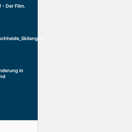
 - Der Film.
ochheide_Skilanglauf
nderung in
and