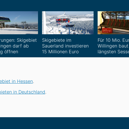
rungen: Skigebiet
Skigebiete im
Für 10 Mio. Eu
lingen darf ab
Sauerland investieren
Willingen bau
g öffnen
15 Millionen Euro
längsten Sessel
ebiet in Hessen
.
ieten in Deutschland
.