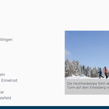
llingen
eln
– Eimelrod
Die Hochheideloipe führt 
Turm auf dem Ettelsberg vo
lar
alefeld