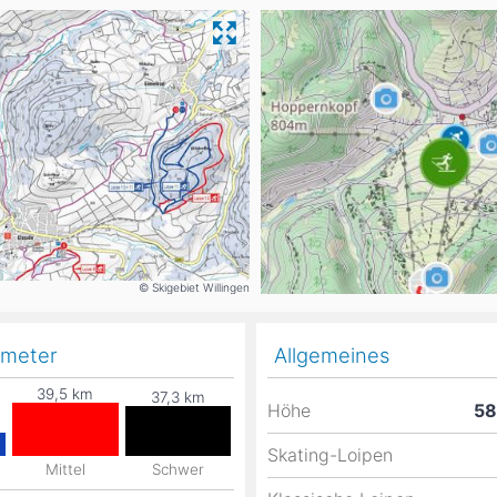
Head
Russland
Südkorea
Türkei
Dynastar
Salomon
Aserbaidschan
Vereinigte Arabische Emirate
Stöckli
Kästle
Scott
ien
Ogso
Indigo
© Skigebiet Willingen
nien
ometer
Allgemeines
Höhe
5
Skating-Loipen
Mittel
Schwer