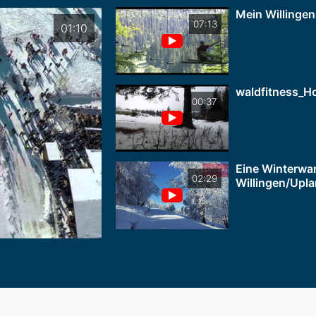
Mein Willingen!
07:13
01:10
waldfitness_H
00:37
Eine Winterwa
02:29
Willingen/Upl