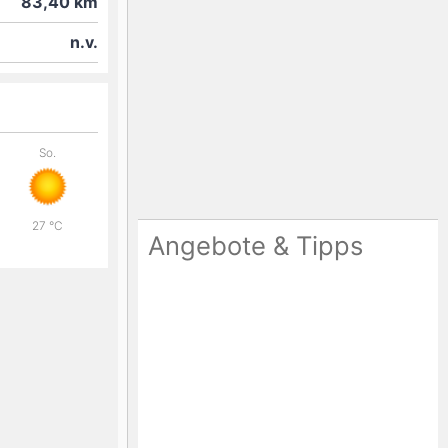
83,40
km
n.v.
So.
27
°C
Angebote & Tipps