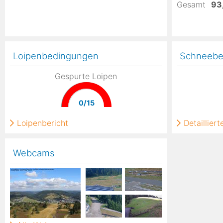
Gesamt
93
Loipenbedingungen
Schneebe
Gespurte Loipen
0/15
Loipenbericht
Detaillier
Webcams