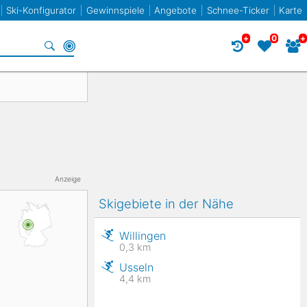
Ski-Konfigurator
Gewinnspiele
Angebote
Schnee-Ticker
Karte
+
0
+
Specials
Frankreich
Norwegen
Frankreich
Racecarver
Spanien
Slowenien
Twin-Tip / Freestyle
Bulgarien
Anzeige
Skigebiete in der Nähe
Liechtenstein
Willingen
0,3
km
Usseln
Elan
4,4
km