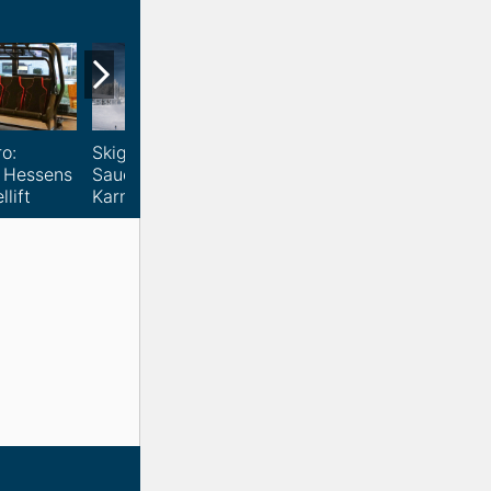
ro:
Skigebiete im
Wintersport-Arena
t Hessens
Sauerland bereit für
Sauerland: Skigebiete
lift
Karnevalsflüchtlinge
investieren...