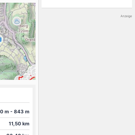
K2
Georgien
Anzeige
Black Diamond
80
m
- 843
m
11,50
km