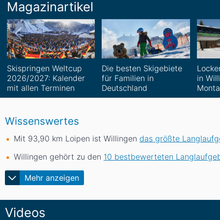
Magazinartikel
Skispringen Weltcup
Die besten Skigebiete
Locke
2026/2027: Kalender
für Familien in
in Wil
mit allen Terminen
Deutschland
Monta
Wissenswertes
Mit 93,90
km
Loipen ist Willingen
das größte Langlaufg
Willingen gehört zu den
10 bestbewerteten Langlaufgeb
Mehr anzeigen
Videos