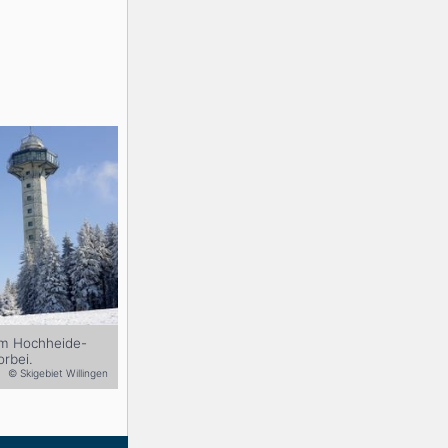
am Hochheide-
rbei.
© Skigebiet Willingen