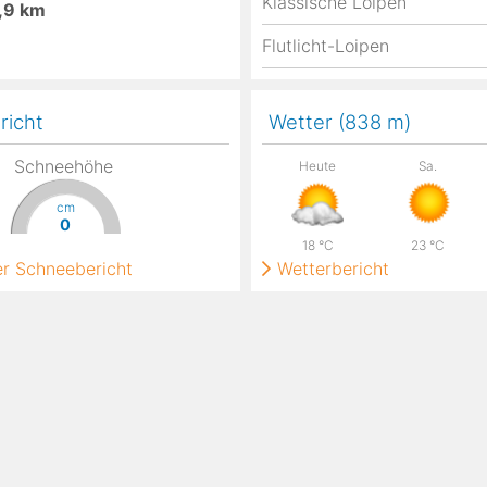
Klassische Loipen
,9
km
Flutlicht-Loipen
richt
Wetter (838
m
)
Schneehöhe
Heute
Sa.
cm
0
18
°C
23
°C
ter Schneebericht
Wetterbericht