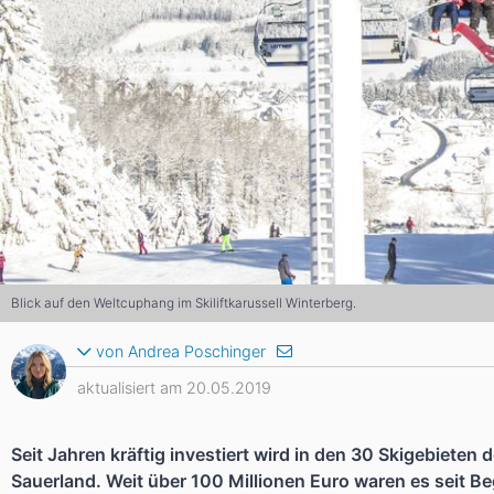
Asien
Blizzard
Südamerika
Japan
China
Argentinien
Chile
Iran
Indien
Nordica
Asien
Ozeanien
Russland
China
Neuseeland
Austral
Hagan
Südamerika
Chile
Argenti
Blick auf den Weltcuphang im Skiliftkarussell Winterberg.
Afrika
von Andrea Poschinger
aktualisiert am 20.05.2019
Ägypten
Seit Jahren kräftig investiert wird in den 30 Skigebieten
Sauerland. Weit über 100 Millionen Euro waren es seit B