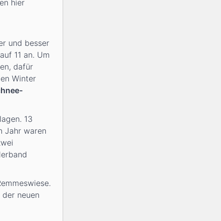
en hier
er und besser
 auf 11 an. Um
en, dafür
uen Winter
chnee-
lagen. 13
n Jahr waren
zwei
derband
 Remmeswiese.
 der neuen