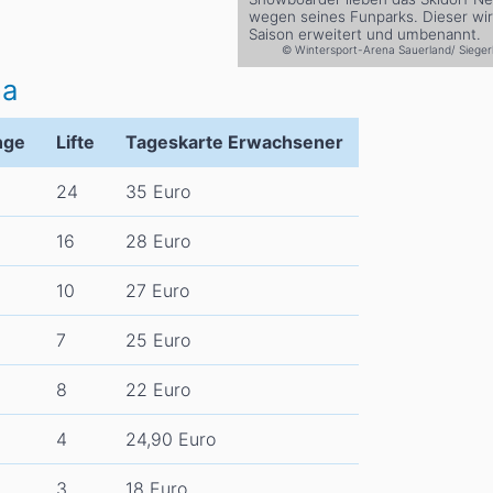
wegen seines Funparks. Dieser wir
Saison erweitert und umbenannt.
© Wintersport-Arena Sauerland/ Siegerl
na
nge
Lifte
Tageskarte Erwachsener
24
35 Euro
16
28 Euro
10
27 Euro
7
25 Euro
8
22 Euro
4
24,90 Euro
3
18 Euro