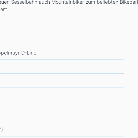
euen Sesselbahn auch Mountainbiker zum beliebten Bikepar
ert.
ppelmayr D-Line
r)