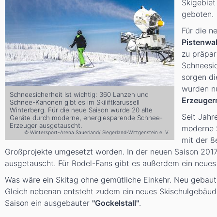
Skigebiet
geboten.
Für die 
Pistenwa
zu präpar
Schneesic
sorgen di
wurden n
Schneesicherheit ist wichtig: 360 Lanzen und
Erzeuger
Schnee-Kanonen gibt es im Skiliftkarussell
Winterberg. Für die neue Saison wurde 20 alte
Seit Jahr
Geräte durch moderne, energiesparende Schnee-
Erzeuger ausgetauscht.
moderne S
© Wintersport-Arena Sauerland/ Siegerland-Wittgenstein e. V.
mit der 
Großprojekte umgesetzt worden. In der neuen Saison 201
ausgetauscht. Für Rodel-Fans gibt es außerdem ein neu
Was wäre ein Skitag ohne gemütliche Einkehr. Neu gebau
Gleich nebenan entsteht zudem ein neues Skischulgebäud
Saison ein ausgebauter
"Gockelstall"
.