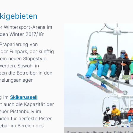
kigebieten
der Wintersport-Arena im
den Winter 2017/18:
Präparierung von
der Funpark, der künftig
inem neuen Slopestyle
werden. Sowohl in
en die Betreiber in den
neiungsanlagen
ng im
Skikarussell
et auch die Kapazität der
uer Pistenbully im
en für perfekte Pisten
ebar im Bereich des
Snowboarder lieben das Skidorf N