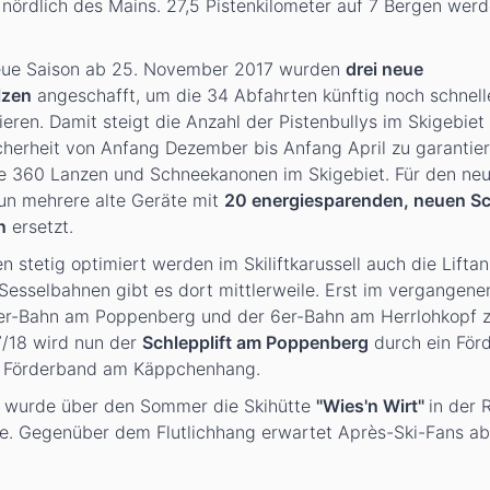
 nördlich des Mains. 27,5 Pistenkilometer auf 7 Bergen werd
neue Saison ab 25. November 2017 wurden
drei neue
lzen
angeschafft, um die 34 Abfahrten künftig noch schnell
ieren. Damit steigt die Anzahl der Pistenbullys im Skigebiet
herheit von Anfang Dezember bis Anfang April zu garantier
e 360 Lanzen und Schneekanonen im Skigebiet. Für den ne
un mehrere alte Geräte mit
20 energiesparenden, neuen S
n
ersetzt.
en stetig optimiert werden im Skiliftkarussell auch die Liftan
esselbahnen gibt es dort mittlerweile. Erst im vergangene
8er-Bahn am Poppenberg und der 6er-Bahn am Herrlohkopf 
7/18 wird nun der
Schlepplift am Poppenberg
durch ein För
es Förderband am Käppchenhang.
t wurde über den Sommer die Skihütte
"Wies'n Wirt"
in der
e. Gegenüber dem Flutlichhang erwartet Après-Ski-Fans ab