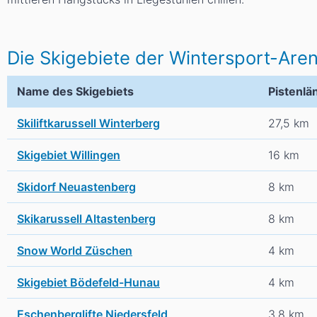
Die Skigebiete der Wintersport-Are
Name des Skigebiets
Pistenlä
Skiliftkarussell Winterberg
27,5 km
Skigebiet Willingen
16 km
Skidorf Neuastenberg
8 km
Skikarussell Altastenberg
8 km
Snow World Züschen
4 km
Skigebiet Bödefeld-Hunau
4 km
Eschenberglifte Niedersfeld
3,8 km