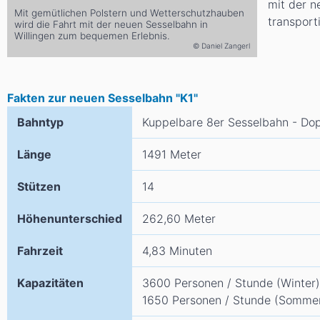
mit der n
Mit gemütlichen Polstern und Wetterschutzhauben
transporti
wird die Fahrt mit der neuen Sesselbahn in
Willingen zum bequemen Erlebnis.
© Daniel Zangerl
Fakten zur neuen Sesselbahn "K1"
Bahntyp
Kuppelbare 8er Sesselbahn - Do
Länge
1491 Meter
Stützen
14
Höhenunterschied
262,60 Meter
Fahrzeit
4,83 Minuten
Kapazitäten
3600 Personen / Stunde (Winter)
1650 Personen / Stunde (Somme