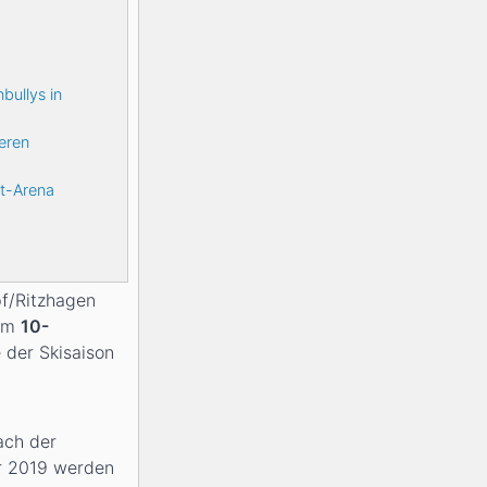
bullys in
eren
rt-Arena
pf/Ritzhagen
zum
10-
 der Skisaison
ach der
r 2019 werden