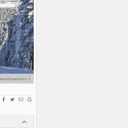
K2
Georgien
Black Diamond
and-Wittgenstein e. V.