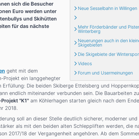
nnen sich die Besucher
Neue Sesselbahn in Willingen
ionen Euro werden unter
tenbullys und Skihütten
iten für das nächste
Mehr Förderbänder und Pisten
Winterberg
Neuerungen auch in den klein
Skigebieten
Die Skigebiete der Winterspo
Videos
gen
geht mit dem
Forum und Usermeinungen
-Projekt ein langgehegter
 Erfüllung: Die beiden Skiberge Ettelsberg und Hoppernko
nn endlich miteinander verbunden sein. Die Bauarbeiten 
-Projekt "K1"
am Köhlerhagen starten gleich nach dem Ende
hr 2018.
derung soll an dieser Stelle deutlich sicherer, moderner und
stärker als mit den beiden alten Schleppliften werden, die n
ison 2017/18 der Vergangenheit angehören. Ab dem Somme