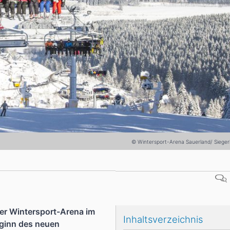
Head
Russland
Südkorea
Türkei
Dynastar
Salomon
Aserbaidschan
Vereinigte Arabische Emirate
Stöckli
Kästle
Scott
ien
Ogso
Indigo
nien
© Wintersport-Arena Sauerland/ Siegerl
 der Wintersport-Arena im
Inhaltsverzeichnis
eginn des neuen