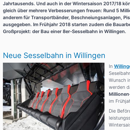
Jahrtausends. Und auch in der Wintersaison 2017/18 kö
gleich über mehrere Verbesserungen freuen: Rund 5 Mill
anderem für Transportbänder, Beschneiungsanlagen, Pis
ausgegeben. Im Frühjahr 2018 starten zudem die Bauarbe
Großprojekt: der Bau einer 8er-Sesselbahn in Willingen.
Neue Sesselbahn in Willingen
In
Willin
Seselbahn
Wunsch in
werden da
Millionen
im Frühja
Die Beför
leistungs
Wintersa