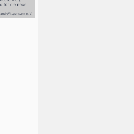
d für die neue
and-Wittgenstein e. V.