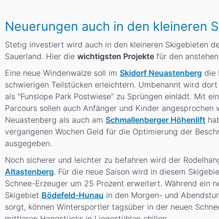
Neuerungen auch in den kleineren S
Stetig investiert wird auch in den kleineren Skigebieten 
Sauerland. Hier die
wichtigsten Projekte
für den anstehen
Eine neue Windenwalze soll im
Skidorf Neuastenberg
die 
schwierigen Teilstücken erleichtern. Umbenannt wird dort 
als "Funslope Park Postwiese" zu Sprüngen einlädt. Mit e
Parcours sollen auch Anfänger und Kinder angesprochen 
Neuastenberg als auch am
Schmallenberger Höhenlift
hab
vergangenen Wochen Geld für die Optimierung der Besch
ausgegeben.
Noch sicherer und leichter zu befahren wird der Rodelha
Altastenberg
. Für die neue Saison wird in diesem Skigebi
Schnee-Erzeuger um 25 Prozent erweitert. Während ein ne
Skigebiet
Bödefeld-Hunau
in den Morgen- und Abendstund
sorgt, können Wintersportler tagsüber in der neuen Schne
mittleren Hangstücks in Liegestühlen chillen.