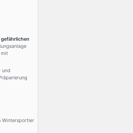
 gefährlichen
iungsanlage
 mit
r und
Präparierung
 Wintersportler