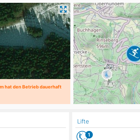
Head
Russland
Südkorea
Türkei
Dynastar
Salomon
Aserbaidschan
Vereinigte Arabische Emirate
Stöckli
Kästle
Scott
ien
Ogso
Indigo
nien
m hat den Betrieb dauerhaft
Lifte
1