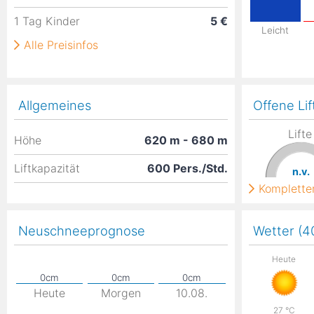
1 Tag Kinder
5 €
Leicht
Alle Preisinfos
Allgemeines
Offene Lif
Lifte
Höhe
620
m
- 680
m
Liftkapazität
600 Pers./Std.
n.v.
Kompletter
Neuschneeprognose
Wetter (
Heute
Heute
Morgen
10.08.
27
°C