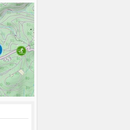
K2
Georgien
Black Diamond