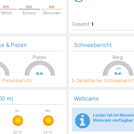
Mittel
Schwer
Skirouten
Gesamt
1
te & Pisten
Schneebericht
Pisten
Berg
cm
n.v.
n.v.
 Pistenbericht
Detaillierter Schneeberic
400
m
)
Webcams
So.
Mo.
Leider ist im Mome
Webcam verfügbar
30
°C
28
°C