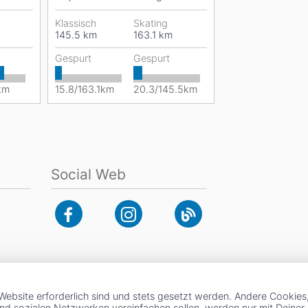
den schneesichersten...
Klassisch
Skating
145.5
km
163.1
km
Gespurt
Gespurt
km
15.8/163.1km
20.3/145.5km
Social Web
Website erforderlich sind und stets gesetzt werden. Andere Cookies
und sozialen Netzwerken vereinfachen sollen, werden nur mit Deine