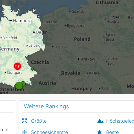
Head
Russland
Südkorea
Türkei
Dynastar
Salomon
Aserbaidschan
Vereinigte Arabische Emirate
Stöckli
Kästle
Scott
ien
Ogso
Indigo
nien
Weitere Rankings
Größte
Höchstgele
n in
Schneesicherste
Beste