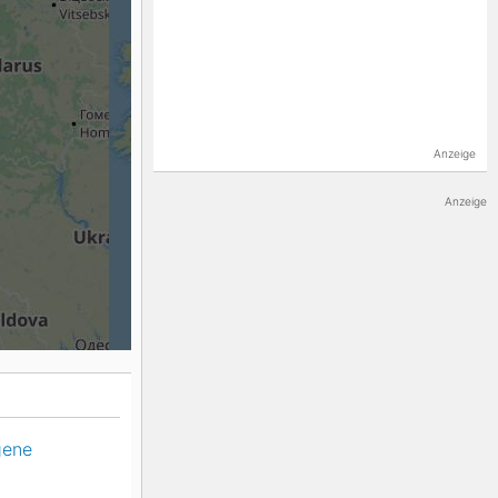
K2
Georgien
Black Diamond
Anzeige
Anzeige
gene