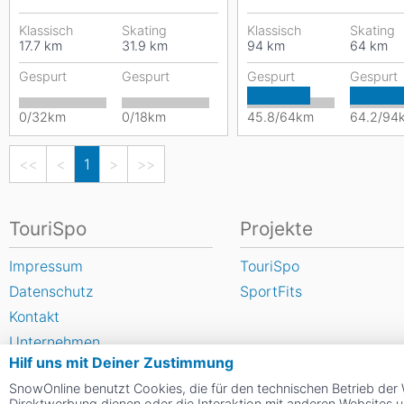
für Langläufer. Rund 30...
Skater. Durch die Orte...
Klassisch
Skating
Klassisch
Skating
17.7
km
31.9
km
94
km
64
km
Gespurt
Gespurt
Gespurt
Gespurt
0/32km
0/18km
45.8/64km
64.2/94
<<
<
1
>
>>
TouriSpo
Projekte
Impressum
TouriSpo
Datenschutz
SportFits
Kontakt
Unternehmen
Hilf uns mit Deiner Zustimmung
FAQ
SnowOnline benutzt Cookies, die für den technischen Betrieb der 
Newsletter
Direktwerbung dienen oder die Interaktion mit anderen Websites 