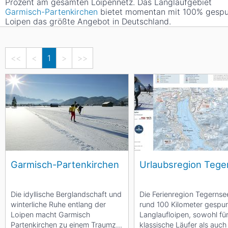
Prozent am gesamten Loipennetz. Das Langlaufgebiet
Garmisch-Partenkirchen
bietet momentan mit 100% gespu
Loipen das größte Angebot in Deutschland.
<<
<
1
>
>>
Garmisch-Partenkirchen
Urlaubsregion Tege
Die idyllische Berglandschaft und
Die Ferienregion Tegernse
winterliche Ruhe entlang der
rund 100 Kilometer gespur
Loipen macht Garmisch
Langlaufloipen, sowohl fü
Partenkirchen zu einem Traumziel
klassische Läufer als auch