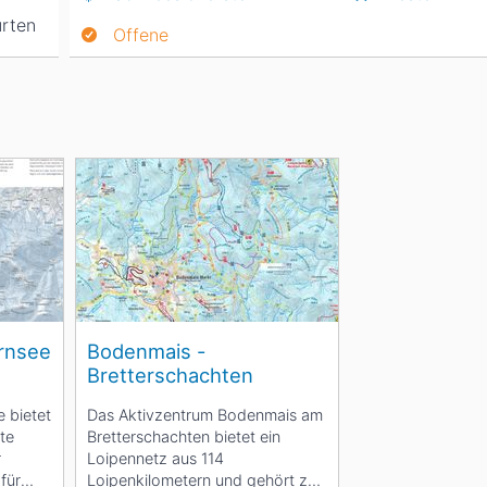
rten
Offene
rnsee
Bodenmais -
Bretterschachten
e bietet
Das Aktivzentrum Bodenmais am
te
Bretterschachten bietet ein
r
Loipennetz aus 114
 für
Loipenkilometern und gehört zu