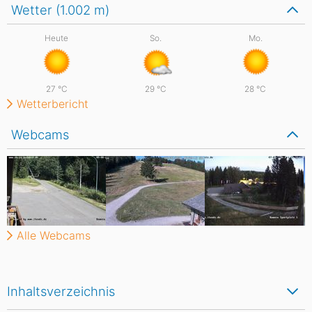
Wetter (1.002
m
)
Heute
So.
Mo.
27
°C
29
°C
28
°C
Wetterbericht
Webcams
Alle Webcams
Inhaltsverzeichnis