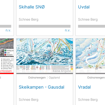
Skihalle SNØ
Uvdal
Schnee Berg
Schnee Berg
n.v.
n.v.
schlossen
Keine Angabe
d
Ostnorwegen
Oppland
Ostnorwegen
Skeikampen - Gausdal
Vradal
Schnee Berg
Schnee Berg