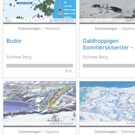
Keine Angabe
Kein
Ostnorwegen
Hedmark
Ostnorwegen
Opplan
Budor
Galdhoppigen
Sommerskisenter -
Juvass
Schnee Berg
Schnee Berg
n.v.
Keine Angabe
Kein
Ostnorwegen
Oppland
Ostnorwegen
Telemar