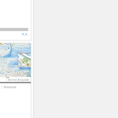
n.v.
Keine Angabe
Telemark