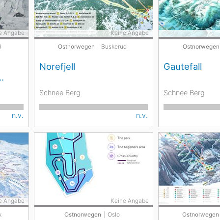
e Angabe
Keine Angabe
d
Ostnorwegen
Buskerud
Ostnorwegen
Norefjell
Gautefall
Schnee Berg
Schnee Berg
n.v.
n.v.
e Angabe
Keine Angabe
k
Ostnorwegen
Oslo
Ostnorwegen