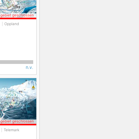
igebiet geschlossen
n
Oppland
n.v.
igebiet geschlossen
Telemark