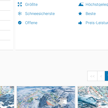
Größte
Höchstgele
Schneesicherste
Beste
Offene
Preis-Leistu
<<
<