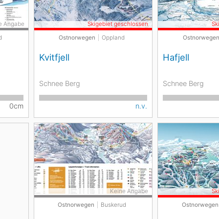
e Angabe
Skigebiet geschlossen
Sk
d
Ostnorwegen
Oppland
Ostnorwege
Kvitfjell
Hafjell
Schnee Berg
Schnee Berg
0cm
n.v.
Keine Angabe
Sk
Ostnorwegen
Buskerud
Ostnorwegen