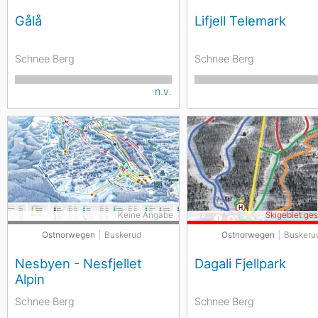
Gålå
Lifjell Telemark
Schnee Berg
Schnee Berg
n.v.
Keine Angabe
Skigebiet ge
Ostnorwegen
Buskerud
Ostnorwegen
Buskeru
Nesbyen - Nesfjellet
Dagali Fjellpark
Alpin
Schnee Berg
Schnee Berg