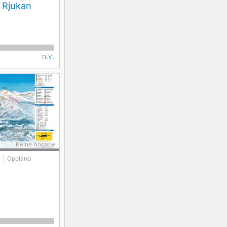
- Rjukan
n.v.
Keine Angabe
n
Oppland