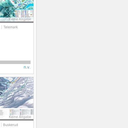
Keine Angabe
Telemark
n.v.
Keine Angabe
Buskerud