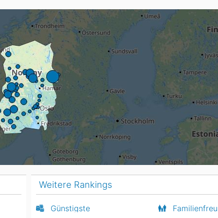
Head
Russland
Südkorea
Türkei
Dynastar
Salomon
Aserbaidschan
Vereinigte Arabische Emirate
Stöckli
Kästle
Scott
ien
Ogso
Indigo
nien
Weitere Rankings
Günstigste
Familienfreu