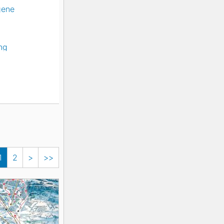
gene
ng
1
2
>
>>