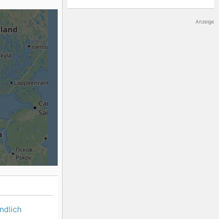
K2
Georgien
Anzeige
Black Diamond
ndlich