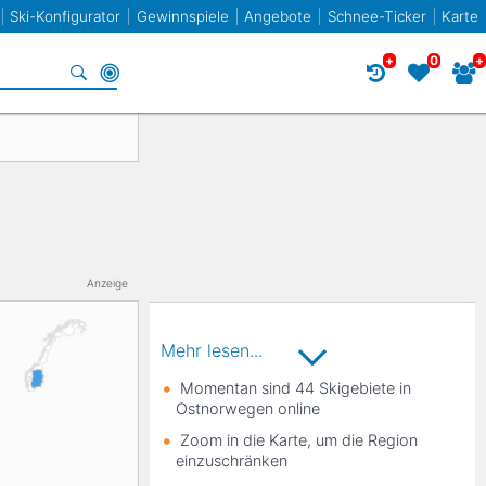
Ski-Konfigurator
Gewinnspiele
Angebote
Schnee-Ticker
Karte
+
0
+
Specials
Frankreich
Norwegen
Frankreich
Racecarver
Spanien
Slowenien
Twin-Tip / Freestyle
Bulgarien
Anzeige
Liechtenstein
Mehr lesen...
Momentan sind 44 Skigebiete in
Ostnorwegen online
Elan
Zoom in die Karte, um die Region
einzuschränken