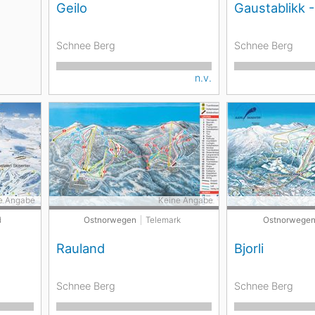
Geilo
Gaustablikk 
Schnee Berg
Schnee Berg
n.v.
e Angabe
Keine Angabe
d
Ostnorwegen
Telemark
Ostnorwege
Rauland
Bjorli
Schnee Berg
Schnee Berg