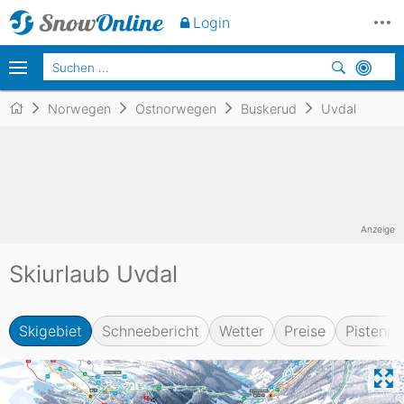
Login
Norwegen
Ostnorwegen
Buskerud
Uvdal
Anzeige
Skiurlaub Uvdal
Skigebiet
Schneebericht
Wetter
Preise
Pistenpl