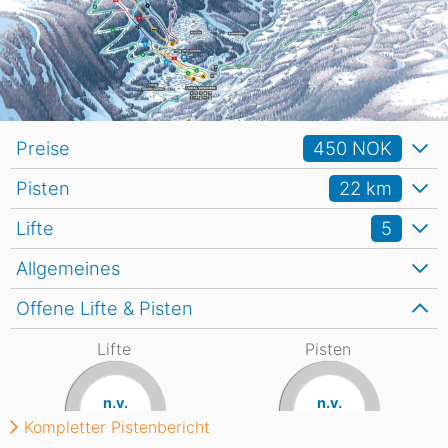
Preise
450 NOK
Pisten
22
km
Lifte
5
Allgemeines
Offene Lifte & Pisten
Lifte
Pisten
n.v.
n.v.
Kompletter Pistenbericht