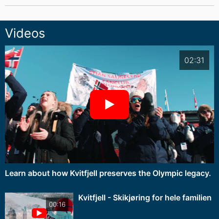
Videos
02:31
Learn about how Kvitfjell preserves the Olympic legacy.
Kvitfjell - Skikjøring for hele familien
00:16