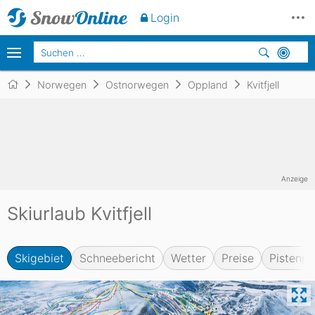
Login
Norwegen
Ostnorwegen
Oppland
Kvitfjell
Anzeige
Skiurlaub Kvitfjell
Skigebiet
Schneebericht
Wetter
Preise
Pistenpl