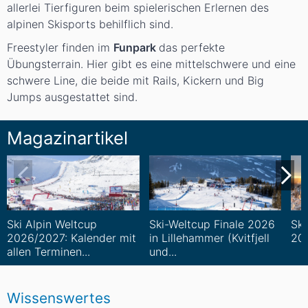
allerlei Tierfiguren beim spielerischen Erlernen des
alpinen Skisports behilflich sind.
Freestyler finden im
Funpark
das perfekte
Übungsterrain. Hier gibt es eine mittelschwere und eine
schwere Line, die beide mit Rails, Kickern und Big
Jumps ausgestattet sind.
Magazinartikel
Ski Alpin Weltcup
Ski-Weltcup Finale 2026
Ski
2026/2027: Kalender mit
in Lillehammer (Kvitfjell
202
allen Terminen...
und...
Wissenswertes