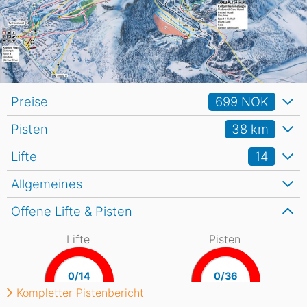
Preise
699 NOK
Pisten
38
km
Lifte
14
Allgemeines
Offene Lifte & Pisten
Lifte
Pisten
0/14
0/36
Kompletter Pistenbericht