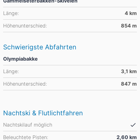
Gammelseterbakken-Skiveien
Länge:
4
km
Höhenunterschied:
854
m
Schwierigste Abfahrten
Olympiabakke
Länge:
3,1
km
Höhenunterschied:
847
m
Nachtski & Flutlichtfahren
Nachtskilauf möglich
Beleuchtete Pisten:
2,60
km