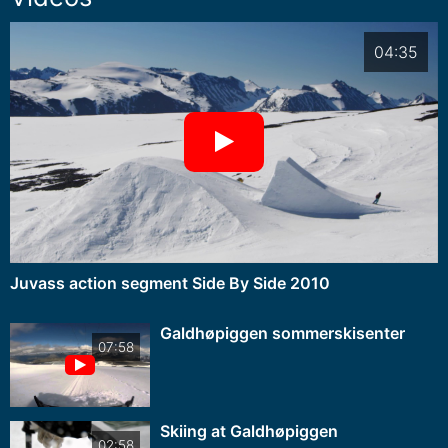
04:35
Juvass action segment Side By Side 2010
Galdhøpiggen sommerskisenter
07:58
Skiing at Galdhøpiggen
02:58